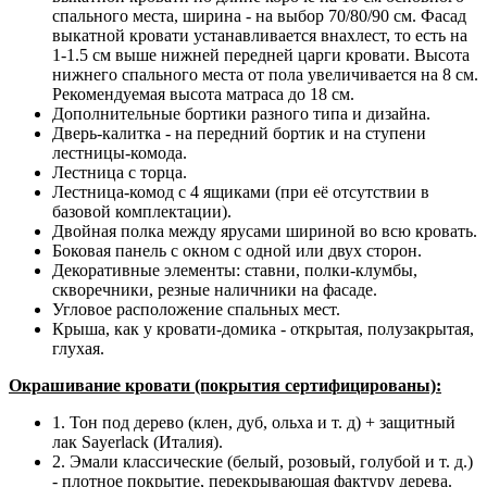
спального места, ширина - на выбор 70/80/90 см. Фасад
выкатной кровати устанавливается внахлест, то есть на
1-1.5 см выше нижней передней царги кровати. Высота
нижнего спального места от пола увеличивается на 8 см.
Рекомендуемая высота матраса до 18 см.
Дополнительные бортики разного типа и дизайна.
Дверь-калитка - на передний бортик и на ступени
лестницы-комода.
Лестница с торца.
Лестница-комод с 4 ящиками (при её отсутствии в
базовой комплектации).
Двойная полка между ярусами шириной во всю кровать.
Боковая панель с окном с одной или двух сторон.
Декоративные элементы: ставни, полки-клумбы,
скворечники, резные наличники на фасаде.
Угловое расположение спальных мест.
Крыша, как у кровати-домика - открытая, полузакрытая,
глухая.
Окрашивание кровати (покрытия сертифицированы):
1. Тон под дерево (клен, дуб, ольха и т. д) + защитный
лак Sayerlack (Италия).
2. Эмали классические (белый, розовый, голубой и т. д.)
- плотное покрытие, перекрывающая фактуру дерева.