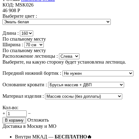
КОД:
MSK026
46 908
Р
Выберите цвет :
Длина :
По спальному месту
Ширина :
По спальному месту
Расположение лестницы :
Выберите, на какую сторону будет установлена лестница.
Передний нижний бортик :
Основание кровати :
Материал изделия :
Кол-во:
+
−
Отложить
В корзину
Доставка в Москву и МО
Внутри МКАД —
БЕСПЛАТНО🔥