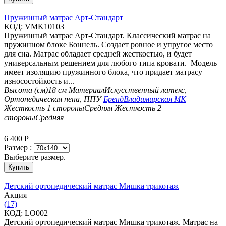
Пружинный матрас Арт-Стандарт
КОД:
VMK10103
Пружинный матрас Арт-Стандарт. Классический матрас на
пружинном блоке Боннель. Создает ровное и упругое место
для сна. Матрас обладает средней жесткостью, и будет
универсальным решением для любого типа кровати. Модель
имеет изоляцию пружинного блока, что придает матрасу
износостойкость и...
Высота (см)
18 см
Материал
Искусственный латекс,
Ортопедическая пена, ППУ
Бренд
Владимирская МК
Жесткость 1 стороны
Средняя
Жесткость 2
стороны
Средняя
6 400
Р
Размер :
Выберите размер.
Купить
Детский ортопедический матрас Мишка трикотаж
Aкция
(17)
КОД:
LO002
Детский ортопедический матрас Мишка трикотаж. Матрас на