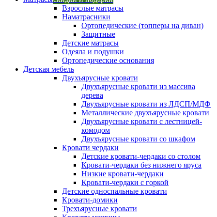
Взрослые матрасы
Наматрасники
Ортопедические (топперы на диван)
Защитные
Детские матрасы
Одеяла и подушки
Ортопедические основания
Детская мебель
Двухъярусные кровати
Двухъярусные кровати из массива
дерева
Двухъярусные кровати из ЛДСП/МДФ
Металлические двухъярусные кровати
Двухъярусные кровати с лестницей-
комодом
Двухъярусные кровати со шкафом
Кровати чердаки
Детские кровати-чердаки со столом
Кровати-чердаки без нижнего яруса
Низкие кровати-чердаки
Кровати-чердаки с горкой
Детские односпальные кровати
Кровати-домики
Трехъярусные кровати