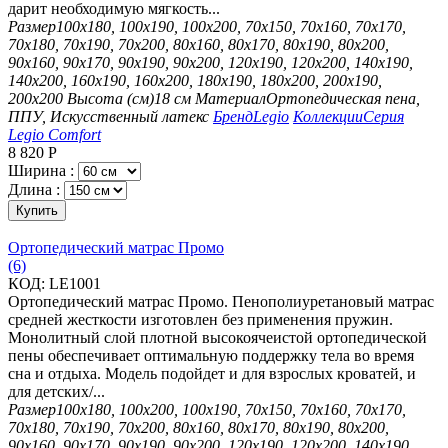
дарит необходимую мягкость...
Размер
100х180, 100х190, 100х200, 70х150, 70х160, 70х170,
70х180, 70х190, 70х200, 80х160, 80х170, 80х190, 80х200,
90х160, 90х170, 90х190, 90х200, 120х190, 120х200, 140х190,
140х200, 160х190, 160х200, 180х190, 180х200, 200х190,
200х200
Высота (см)
18 см
Материал
Ортопедическая пена,
ППУ, Искусственный латекс
Бренд
Legio
Коллекции
Серия
Legio Comfort
8 820
Р
Ширина :
Длина :
Купить
Ортопедический матрас Промо
(6)
КОД:
LE1001
Ортопедический матрас Промо. Пенополиуретановый матрас
средней жесткости изготовлен без применения пружин.
Монолитный слой плотной высокоячеистой ортопедической
пены обеспечивает оптимальную поддержку тела во время
сна и отдыха. Модель подойдет и для взрослых кроватей, и
для детских/...
Размер
100х180, 100х200, 100х190, 70х150, 70х160, 70х170,
70х180, 70х190, 70х200, 80х160, 80х170, 80х190, 80х200,
90х160, 90х170, 90х190, 90х200, 120х190, 120х200, 140х190,