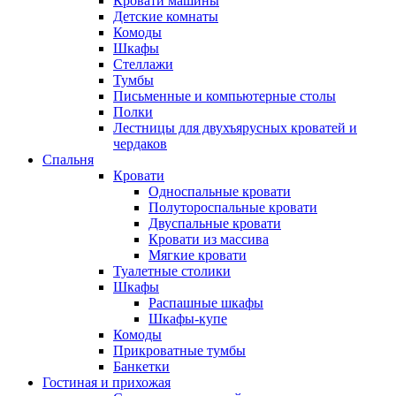
Кровати машины
Детские комнаты
Комоды
Шкафы
Стеллажи
Тумбы
Письменные и компьютерные столы
Полки
Лестницы для двухъярусных кроватей и
чердаков
Спальня
Кровати
Односпальные кровати
Полутороспальные кровати
Двуспальные кровати
Кровати из массива
Мягкие кровати
Туалетные столики
Шкафы
Распашные шкафы
Шкафы-купе
Комоды
Прикроватные тумбы
Банкетки
Гостиная и прихожая