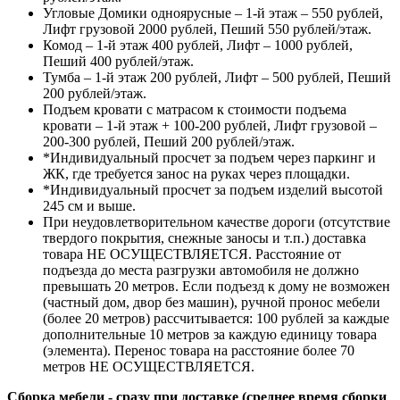
Угловые Домики одноярусные – 1-й этаж – 550 рублей,
Лифт грузовой 2000 рублей, Пеший 550 рублей/этаж.
Комод – 1-й этаж 400 рублей, Лифт – 1000 рублей,
Пеший 400 рублей/этаж.
Тумба – 1-й этаж 200 рублей, Лифт – 500 рублей, Пеший
200 рублей/этаж.
Подъем кровати с матрасом к стоимости подъема
кровати – 1-й этаж + 100-200 рублей, Лифт грузовой –
200-300 рублей, Пеший 200 рублей/этаж.
*Индивидуальный просчет за подъем через паркинг и
ЖК, где требуется занос на руках через площадки.
*Индивидуальный просчет за подъем изделий высотой
245 см и выше.
При неудовлетворительном качестве дороги (отсутствие
твердого покрытия, снежные заносы и т.п.) доставка
товара НЕ ОСУЩЕСТВЛЯЕТСЯ. Расстояние от
подъезда до места разгрузки автомобиля не должно
превышать 20 метров. Если подъезд к дому не возможен
(частный дом, двор без машин), ручной пронос мебели
(более 20 метров) рассчитывается: 100 рублей за каждые
дополнительные 10 метров за каждую единицу товара
(элемента). Перенос товара на расстояние более 70
метров НЕ ОСУЩЕСТВЛЯЕТСЯ.
Сборка мебели - сразу при доставке (среднее время сборки