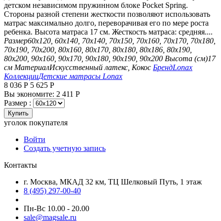
детском независимом пружинном блоке Pocket Spring.
Стороны разной степени жесткости позволяют использовать
матрас максимально долго, переворачивая его по мере роста
ребенка. Высота матраса 17 см. Жесткость матраса: средняя....
Размер
60х120, 60х140, 70х140, 70х150, 70х160, 70х170, 70х180,
70х190, 70х200, 80х160, 80х170, 80х180, 80х186, 80х190,
80х200, 90х160, 90х170, 90х180, 90х190, 90х200
Высота (см)
17
см
Материал
Искусственный латекс, Кокос
Бренд
Lonax
Коллекции
Детские матрасы Lonax
8 036
Р
5 625
Р
Вы экономите:
2 411
Р
Размер :
Купить
уголок покупателя
Войти
Создать учетную запись
Контакты
г. Москва, МКАД 32 км, ТЦ Шелковый Путь, 1 этаж
8 (495) 297-00-40
Пн-Вс 10.00 - 20.00
sale@magsale.ru