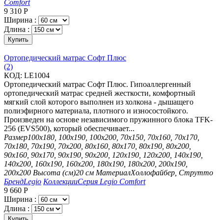
Comfort
9 310
Р
Ширина :
Длина :
Купить
Ортопедический матрас Софт Плюс
(2)
КОД:
LE1004
Ортопедический матрас Софт Плюс. Гипоаллергенный
ортопедический матрас средней жесткости, комфортный
мягкий слой которого выполнен из холкона - дышащего
полиэфирного материала, плотного и износостойкого.
Произведен на основе независимого пружинного блока TFK-
256 (EVS500), который обеспечивает...
Размер
100х180, 100х190, 100х200, 70х150, 70х160, 70х170,
70х180, 70х190, 70х200, 80х160, 80х170, 80х190, 80х200,
90х160, 90х170, 90х190, 90х200, 120х190, 120х200, 140х190,
140х200, 160х190, 160х200, 180х190, 180х200, 200х190,
200х200
Высота (см)
20 см
Материал
Холлофайбер, Струтто
Бренд
Legio
Коллекции
Серия Legio Comfort
9 660
Р
Ширина :
Длина :
Купить