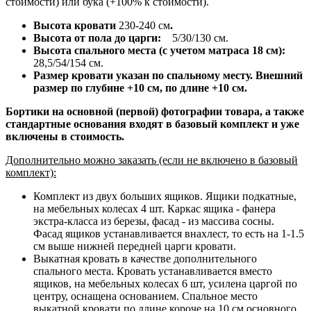
стоимости) или бука (+100% к стоимости).
Высота кровати
230-240 см
.
Высота от пола до царги:
5/30/130 см.
Высота спального места (с учетом матраса 18 см):
28,5/54/154 см.
Размер кровати указан по спальному месту. Внешний
размер по глубине +10 см, по длине +10 см.
Бортики на основной (первой) фотографии товара, а также
стандартные основания входят в базовый комплект и уже
включены в стоимость.
Дополнительно можно заказать (если не включено в базовый
комплект):
Комплект из двух больших ящиков. Ящики подкатные,
на мебельных колесах 4 шт. Каркас ящика - фанера
экстра-класса из березы, фасад - из массива сосны.
Фасад ящиков устанавливается внахлест, то есть на 1-1.5
см выше нижней передней царги кровати.
Выкатная кровать в качестве дополнительного
спального места. Кровать устанавливается вместо
ящиков, на мебельных колесах 6 шт, усилена царгой по
центру, оснащена основанием. Спальное место
выкатной кровати по длине короче на 10 см основного