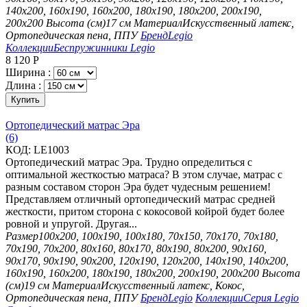
140х200, 160х190, 160х200, 180х190, 180х200, 200х190,
200х200
Высота (см)
17 см
Материал
Искусственный латекс,
Ортопедическая пена, ППУ
Бренд
Legio
Коллекции
Беспружинники Legio
8 120
Р
Ширина :
Длина :
Купить
Ортопедический матрас Эра
(6)
КОД:
LE1003
Ортопедический матрас Эра. Трудно определиться с
оптимальной жесткостью матраса? В этом случае, матрас с
разным составом сторон Эра будет чудесным решением!
Представляем отличный ортопедический матрас средней
жесткости, притом сторона с кокосовой койрой будет более
ровной и упругой. Другая...
Размер
100х200, 100х190, 100х180, 70х150, 70х170, 70х180,
70х190, 70х200, 80х160, 80х170, 80х190, 80х200, 90х160,
90х170, 90х190, 90х200, 120х190, 120х200, 140х190, 140х200,
160х190, 160х200, 180х190, 180х200, 200х190, 200х200
Высота
(см)
19 см
Материал
Искусственный латекс, Кокос,
Ортопедическая пена, ППУ
Бренд
Legio
Коллекции
Серия Legio