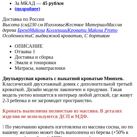
За МКАД —
45 руб/км
(подробнее)
Доставка по России
Высота (см)
230 см
Изголовье
Жесткое
Материал
Массив
дерева
Бренд
Makosa
Коллекции
Кровати Makosa Promo
Особенности
С выдвижной кроватью, С бортиком
ОПИСАНИЕ
Отзывы
1
Доставка и сборка
Эмали и тонировки
Матрасы, наматрасники
Двухъярусная кровать с выкатной кроватью Мюнхен.
Классический двухэтажный домик с дополнительной третьей
кроваткой. Дизайн модели лаконичен и продуман. Такая
модель уютно впишется в интерьер любой детской, где живут
2-3 ребенка и не загромодит пространство.
Кровать выполнена полностью из массива. В деталях
изделия не используются ДСП и МДФ.
!
По умолчанию кровать изготовлена из массива сосны, но по
вашему желанию может быть выполнена из березы (+50% к