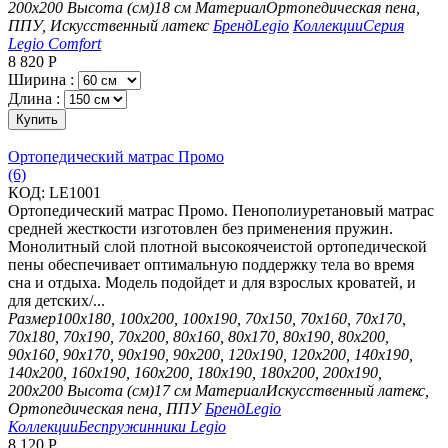
200х200
Высота (см)
18 см
Материал
Ортопедическая пена,
ППУ, Искусственный латекс
Бренд
Legio
Коллекции
Серия
Legio Comfort
8 820
Р
Ширина :
Длина :
Купить
Ортопедический матрас Промо
(6)
КОД:
LE1001
Ортопедический матрас Промо. Пенополиуретановый матрас
средней жесткости изготовлен без применения пружин.
Монолитный слой плотной высокоячеистой ортопедической
пены обеспечивает оптимальную поддержку тела во время
сна и отдыха. Модель подойдет и для взрослых кроватей, и
для детских/...
Размер
100х180, 100х200, 100х190, 70х150, 70х160, 70х170,
70х180, 70х190, 70х200, 80х160, 80х170, 80х190, 80х200,
90х160, 90х170, 90х190, 90х200, 120х190, 120х200, 140х190,
140х200, 160х190, 160х200, 180х190, 180х200, 200х190,
200х200
Высота (см)
17 см
Материал
Искусственный латекс,
Ортопедическая пена, ППУ
Бренд
Legio
Коллекции
Беспружинники Legio
8 120
Р