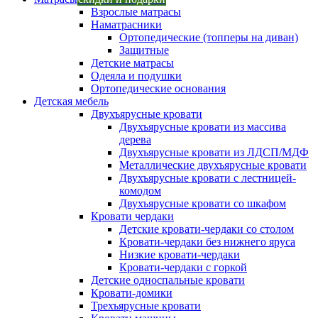
Взрослые матрасы
Наматрасники
Ортопедические (топперы на диван)
Защитные
Детские матрасы
Одеяла и подушки
Ортопедические основания
Детская мебель
Двухъярусные кровати
Двухъярусные кровати из массива
дерева
Двухъярусные кровати из ЛДСП/МДФ
Металлические двухъярусные кровати
Двухъярусные кровати с лестницей-
комодом
Двухъярусные кровати со шкафом
Кровати чердаки
Детские кровати-чердаки со столом
Кровати-чердаки без нижнего яруса
Низкие кровати-чердаки
Кровати-чердаки с горкой
Детские односпальные кровати
Кровати-домики
Трехъярусные кровати