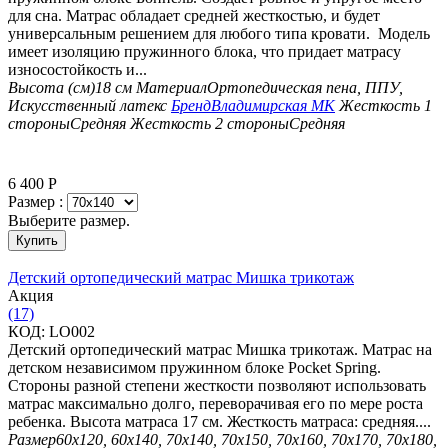
для сна. Матрас обладает средней жесткостью, и будет
универсальным решением для любого типа кровати. Модель
имеет изоляцию пружинного блока, что придает матрасу
износостойкость и...
Высота (см)
18 см
Материал
Ортопедическая пена, ППУ,
Искусственный латекс
Бренд
Владимирская МК
Жесткость 1
стороны
Средняя
Жесткость 2 стороны
Средняя
6 400
Р
Размер :
Выберите размер.
Купить
Детский ортопедический матрас Мишка трикотаж
Aкция
(17)
КОД:
LO002
Детский ортопедический матрас Мишка трикотаж. Матрас на
детском независимом пружинном блоке Pocket Spring.
Стороны разной степени жесткости позволяют использовать
матрас максимально долго, переворачивая его по мере роста
ребенка. Высота матраса 17 см. Жесткость матраса: средняя....
Размер
60х120, 60х140, 70х140, 70х150, 70х160, 70х170, 70х180,