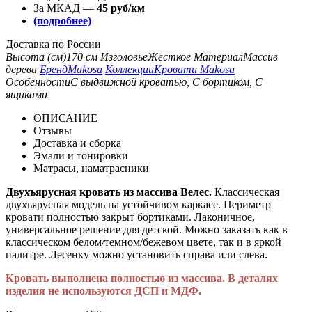
За МКАД —
45 руб/км
(подробнее)
Доставка по России
Высота (см)
170 см
Изголовье
Жесткое
Материал
Массив
дерева
Бренд
Makosa
Коллекции
Кровати Makosa
Особенности
С выдвижной кроватью, С бортиком, С
ящиками
ОПИСАНИЕ
Отзывы
Доставка и сборка
Эмали и тонировки
Матрасы, наматрасники
Двухъярусная кровать из массива Велес.
Классическая
двухъярусная модель на устойчивом каркасе. Периметр
кровати полностью закрыт бортиками. Лаконичное,
универсальное решение для детской. Можно заказать как в
классическом белом/темном/бежевом цвете, так и в яркой
палитре. Лесенку можно установить справа или слева.
Кровать выполнена полностью из массива. В деталях
изделия не используются ДСП и МДФ.