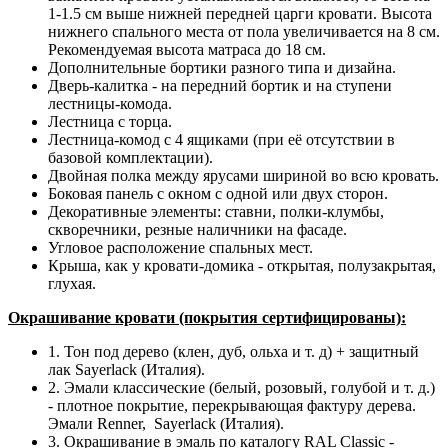
1-1.5 см выше нижней передней царги кровати. Высота
нижнего спального места от пола увеличивается на 8 см.
Рекомендуемая высота матраса до 18 см.
Дополнительные бортики разного типа и дизайна.
Дверь-калитка - на передний бортик и на ступени
лестницы-комода.
Лестница с торца.
Лестница-комод с 4 ящиками (при её отсутствии в
базовой комплектации).
Двойная полка между ярусами шириной во всю кровать.
Боковая панель с окном с одной или двух сторон.
Декоративные элементы: ставни, полки-клумбы,
скворечники, резные наличники на фасаде.
Угловое расположение спальных мест.
Крыша, как у кровати-домика - открытая, полузакрытая,
глухая.
Окрашивание кровати (покрытия сертифицированы):
1. Тон под дерево (клен, дуб, ольха и т. д) + защитный
лак Sayerlack (Италия).
2. Эмали классические (белый, розовый, голубой и т. д.)
- плотное покрытие, перекрывающая фактуру дерева.
Эмали Renner, Sayerlack (Италия).
3. Окрашивание в эмаль по каталогу RAL Classic -