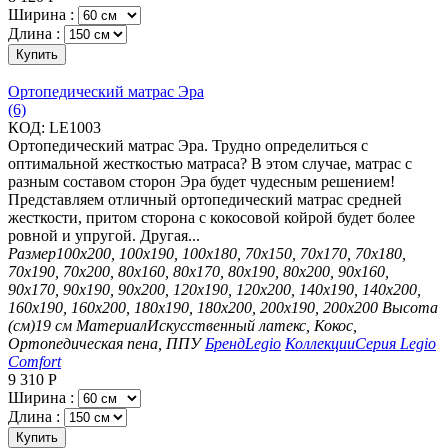
Ширина :
Длина :
Купить
Ортопедический матрас Эра
(6)
КОД:
LE1003
Ортопедический матрас Эра. Трудно определиться с
оптимальной жесткостью матраса? В этом случае, матрас с
разным составом сторон Эра будет чудесным решением!
Представляем отличный ортопедический матрас средней
жесткости, притом сторона с кокосовой койрой будет более
ровной и упругой. Другая...
Размер
100х200, 100х190, 100х180, 70х150, 70х170, 70х180,
70х190, 70х200, 80х160, 80х170, 80х190, 80х200, 90х160,
90х170, 90х190, 90х200, 120х190, 120х200, 140х190, 140х200,
160х190, 160х200, 180х190, 180х200, 200х190, 200х200
Высота
(см)
19 см
Материал
Искусственный латекс, Кокос,
Ортопедическая пена, ППУ
Бренд
Legio
Коллекции
Серия Legio
Comfort
9 310
Р
Ширина :
Длина :
Купить