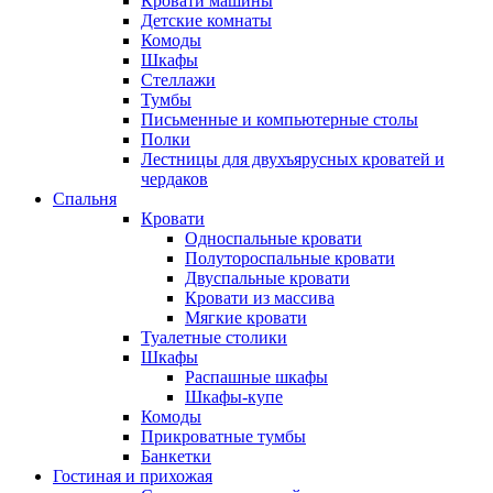
Кровати машины
Детские комнаты
Комоды
Шкафы
Стеллажи
Тумбы
Письменные и компьютерные столы
Полки
Лестницы для двухъярусных кроватей и
чердаков
Спальня
Кровати
Односпальные кровати
Полутороспальные кровати
Двуспальные кровати
Кровати из массива
Мягкие кровати
Туалетные столики
Шкафы
Распашные шкафы
Шкафы-купе
Комоды
Прикроватные тумбы
Банкетки
Гостиная и прихожая