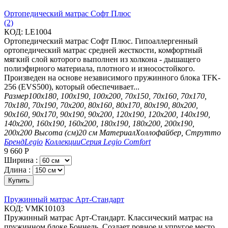
Ортопедический матрас Софт Плюс
(2)
КОД:
LE1004
Ортопедический матрас Софт Плюс. Гипоаллергенный
ортопедический матрас средней жесткости, комфортный
мягкий слой которого выполнен из холкона - дышащего
полиэфирного материала, плотного и износостойкого.
Произведен на основе независимого пружинного блока TFK-
256 (EVS500), который обеспечивает...
Размер
100х180, 100х190, 100х200, 70х150, 70х160, 70х170,
70х180, 70х190, 70х200, 80х160, 80х170, 80х190, 80х200,
90х160, 90х170, 90х190, 90х200, 120х190, 120х200, 140х190,
140х200, 160х190, 160х200, 180х190, 180х200, 200х190,
200х200
Высота (см)
20 см
Материал
Холлофайбер, Струтто
Бренд
Legio
Коллекции
Серия Legio Comfort
9 660
Р
Ширина :
Длина :
Купить
Пружинный матрас Арт-Стандарт
КОД:
VMK10103
Пружинный матрас Арт-Стандарт. Классический матрас на
пружинном блоке Боннель. Создает ровное и упругое место