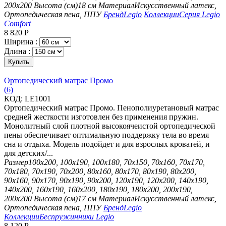
200х200
Высота (см)
18 см
Материал
Искусственный латекс,
Ортопедическая пена, ППУ
Бренд
Legio
Коллекции
Серия Legio
Comfort
8 820
Р
Ширина :
Длина :
Купить
Ортопедический матрас Промо
(6)
КОД:
LE1001
Ортопедический матрас Промо. Пенополиуретановый матрас
средней жесткости изготовлен без применения пружин.
Монолитный слой плотной высокоячеистой ортопедической
пены обеспечивает оптимальную поддержку тела во время
сна и отдыха. Модель подойдет и для взрослых кроватей, и
для детских/...
Размер
100х200, 100х190, 100х180, 70х150, 70х160, 70х170,
70х180, 70х190, 70х200, 80х160, 80х170, 80х190, 80х200,
90х160, 90х170, 90х190, 90х200, 120х190, 120х200, 140х190,
140х200, 160х190, 160х200, 180х190, 180х200, 200х190,
200х200
Высота (см)
17 см
Материал
Искусственный латекс,
Ортопедическая пена, ППУ
Бренд
Legio
Коллекции
Беспружинники Legio
8 120
Р