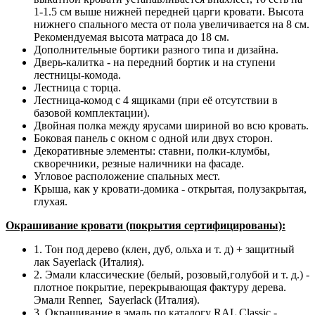
1-1.5 см выше нижней передней царги кровати. Высота
нижнего спального места от пола увеличивается на 8 см.
Рекомендуемая высота матраса до 18 см.
Дополнительные бортики разного типа и дизайна.
Дверь-калитка - на передний бортик и на ступени
лестницы-комода.
Лестница с торца.
Лестница-комод с 4 ящиками (при её отсутствии в
базовой комплектации).
Двойная полка между ярусами шириной во всю кровать.
Боковая панель с окном с одной или двух сторон.
Декоративные элементы: ставни, полки-клумбы,
скворечники, резные наличники на фасаде.
Угловое расположение спальных мест.
Крыша, как у кровати-домика - открытая, полузакрытая,
глухая.
Окрашивание кровати (покрытия сертифицированы):
1. Тон под дерево (клен, дуб, ольха и т. д) + защитный
лак Sayerlack (Италия).
2. Эмали классические (белый, розовый,голубой и т. д.) -
плотное покрытие, перекрывающая фактуру дерева.
Эмали Renner, Sayerlack (Италия).
3. Окрашивание в эмаль по каталогу RAL Classic -