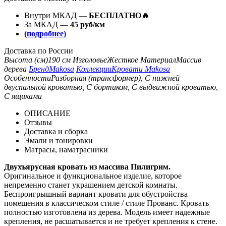
Внутри МКАД —
БЕСПЛАТНО🔥
За МКАД —
45 руб/км
(подробнее)
Доставка по России
Высота (см)
190 см
Изголовье
Жесткое
Материал
Массив
дерева
Бренд
Makosa
Коллекции
Кровати Makosa
Особенности
Разборная (трансформер), С нижней
двуспальной кроватью, С бортиком, С выдвижной кроватью,
С ящиками
ОПИСАНИЕ
Отзывы
Доставка и сборка
Эмали и тонировки
Матрасы, наматрасники
Двухъярусная кровать из массива Пилигрим.
Оригинальное и функциональное изделие, которое
непременно станет украшением детской комнаты.
Беспроигрышный вариант кровати для обустройства
помещения в классическом стиле / стиле Прованс. Кровать
полностью изготовлена из дерева. Модель имеет надежные
крепления, не расшатывается и не требует крепления к стене.