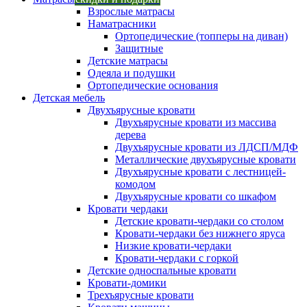
Взрослые матрасы
Наматрасники
Ортопедические (топперы на диван)
Защитные
Детские матрасы
Одеяла и подушки
Ортопедические основания
Детская мебель
Двухъярусные кровати
Двухъярусные кровати из массива
дерева
Двухъярусные кровати из ЛДСП/МДФ
Металлические двухъярусные кровати
Двухъярусные кровати с лестницей-
комодом
Двухъярусные кровати со шкафом
Кровати чердаки
Детские кровати-чердаки со столом
Кровати-чердаки без нижнего яруса
Низкие кровати-чердаки
Кровати-чердаки с горкой
Детские односпальные кровати
Кровати-домики
Трехъярусные кровати