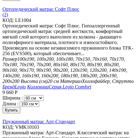
Ортопедический матрас Софт Плюс
(2)
КОД:
LE1004
Ортопедический матрас Софт Плюс. Гипоаллергенный
ортопедический матрас средней жесткости, комфортный
мягкий слой которого выполнен из холкона - дышащего
полиэфирного материала, плотного и износостойкого.
Произведен на основе независимого пружинного блока TFK-
256 (EVS500), который обеспечивает...
Размер
100х190, 100х200, 100х180, 70х150, 70х160, 70х170,
70х180, 70х190, 70х200, 80х160, 80х170, 80х190, 80х200,
90х160, 90х170, 90х190, 90х200, 120х190, 120х200, 140х190,
140х200, 160х190, 160х200, 180х190, 180х200, 200х190,
200х200
Высота (см)
20 см
Материал
Холлофайбер, Струтто
Бренд
Legio
Коллекции
Серия Legio Comfort
9 660
Р
Ширина :
Длина :
Купить
Пружинный матрас Арт-Стандарт
КОД:
VMK10103
Пружинный матрас Арт-Стандарт. Классический матрас на