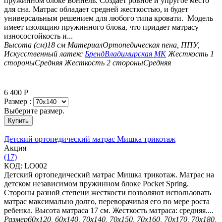
пружинном блоке Боннель. Создает ровное и упругое место
для сна. Матрас обладает средней жесткостью, и будет
универсальным решением для любого типа кровати. Модель
имеет изоляцию пружинного блока, что придает матрасу
износостойкость и...
Высота (см)
18 см
Материал
Ортопедическая пена, ППУ,
Искусственный латекс
Бренд
Владимирская МК
Жесткость 1
стороны
Средняя
Жесткость 2 стороны
Средняя
6 400
Р
Размер :
Выберите размер.
Купить
Детский ортопедический матрас Мишка трикотаж
Aкция
(17)
КОД:
LO002
Детский ортопедический матрас Мишка трикотаж. Матрас на
детском независимом пружинном блоке Pocket Spring.
Стороны разной степени жесткости позволяют использовать
матрас максимально долго, переворачивая его по мере роста
ребенка. Высота матраса 17 см. Жесткость матраса: средняя....
Размер
60х120, 60х140, 70х140, 70х150, 70х160, 70х170, 70х180,