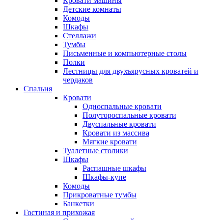
Кровати машины
Детские комнаты
Комоды
Шкафы
Стеллажи
Тумбы
Письменные и компьютерные столы
Полки
Лестницы для двухъярусных кроватей и
чердаков
Спальня
Кровати
Односпальные кровати
Полутороспальные кровати
Двуспальные кровати
Кровати из массива
Мягкие кровати
Туалетные столики
Шкафы
Распашные шкафы
Шкафы-купе
Комоды
Прикроватные тумбы
Банкетки
Гостиная и прихожая