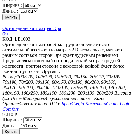
Ширина :
Длина :
Купить
Ортопедический матрас Эра
(6)
КОД:
LE1003
Ортопедический матрас Эра. Трудно определиться с
оптимальной жесткостью матраса? В этом случае, матрас с
разным составом сторон Эра будет чудесным решением!
Представляем отличный ортопедический матрас средней
жесткости, притом сторона с кокосовой койрой будет более
ровной и упругой. Другая...
Размер
100х200, 100х190, 100х180, 70х150, 70х170, 70х180,
70х190, 70х200, 80х160, 80х170, 80х190, 80х200, 90х160,
90х170, 90х190, 90х200, 120х190, 120х200, 140х190, 140х200,
160х190, 160х200, 180х190, 180х200, 200х190, 200х200
Высота
(см)
19 см
Материал
Искусственный латекс, Кокос,
Ортопедическая пена, ППУ
Бренд
Legio
Коллекции
Серия Legio
Comfort
9 310
Р
Ширина :
Длина :
Купить