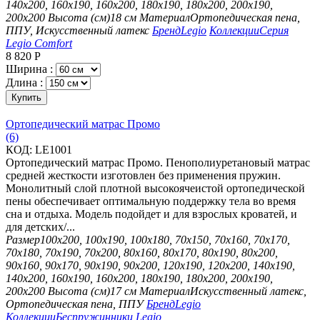
140х200, 160х190, 160х200, 180х190, 180х200, 200х190,
200х200
Высота (см)
18 см
Материал
Ортопедическая пена,
ППУ, Искусственный латекс
Бренд
Legio
Коллекции
Серия
Legio Comfort
8 820
Р
Ширина :
Длина :
Купить
Ортопедический матрас Промо
(6)
КОД:
LE1001
Ортопедический матрас Промо. Пенополиуретановый матрас
средней жесткости изготовлен без применения пружин.
Монолитный слой плотной высокоячеистой ортопедической
пены обеспечивает оптимальную поддержку тела во время
сна и отдыха. Модель подойдет и для взрослых кроватей, и
для детских/...
Размер
100х200, 100х190, 100х180, 70х150, 70х160, 70х170,
70х180, 70х190, 70х200, 80х160, 80х170, 80х190, 80х200,
90х160, 90х170, 90х190, 90х200, 120х190, 120х200, 140х190,
140х200, 160х190, 160х200, 180х190, 180х200, 200х190,
200х200
Высота (см)
17 см
Материал
Искусственный латекс,
Ортопедическая пена, ППУ
Бренд
Legio
Коллекции
Беспружинники Legio