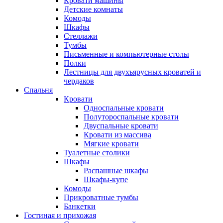
Кровати машины
Детские комнаты
Комоды
Шкафы
Стеллажи
Тумбы
Письменные и компьютерные столы
Полки
Лестницы для двухъярусных кроватей и
чердаков
Спальня
Кровати
Односпальные кровати
Полутороспальные кровати
Двуспальные кровати
Кровати из массива
Мягкие кровати
Туалетные столики
Шкафы
Распашные шкафы
Шкафы-купе
Комоды
Прикроватные тумбы
Банкетки
Гостиная и прихожая