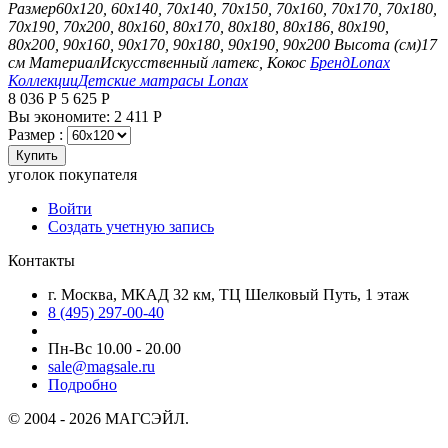
Размер
60х120, 60х140, 70х140, 70х150, 70х160, 70х170, 70х180,
70х190, 70х200, 80х160, 80х170, 80х180, 80х186, 80х190,
80х200, 90х160, 90х170, 90х180, 90х190, 90х200
Высота (см)
17
см
Материал
Искусственный латекс, Кокос
Бренд
Lonax
Коллекции
Детские матрасы Lonax
8 036
Р
5 625
Р
Вы экономите:
2 411
Р
Размер :
Купить
уголок покупателя
Войти
Создать учетную запись
Контакты
г. Москва, МКАД 32 км, ТЦ Шелковый Путь, 1 этаж
8 (495) 297-00-40
Пн-Вс 10.00 - 20.00
sale@magsale.ru
Подробно
© 2004 - 2026 МАГСЭЙЛ.