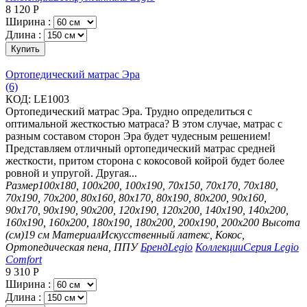
8 120
Р
Ширина :
Длина :
Купить
Ортопедический матрас Эра
(6)
КОД:
LE1003
Ортопедический матрас Эра. Трудно определиться с
оптимальной жесткостью матраса? В этом случае, матрас с
разным составом сторон Эра будет чудесным решением!
Представляем отличный ортопедический матрас средней
жесткости, притом сторона с кокосовой койрой будет более
ровной и упругой. Другая...
Размер
100х180, 100х200, 100х190, 70х150, 70х170, 70х180,
70х190, 70х200, 80х160, 80х170, 80х190, 80х200, 90х160,
90х170, 90х190, 90х200, 120х190, 120х200, 140х190, 140х200,
160х190, 160х200, 180х190, 180х200, 200х190, 200х200
Высота
(см)
19 см
Материал
Искусственный латекс, Кокос,
Ортопедическая пена, ППУ
Бренд
Legio
Коллекции
Серия Legio
Comfort
9 310
Р
Ширина :
Длина :