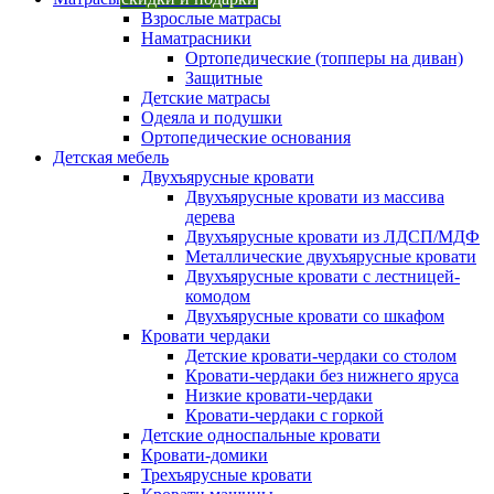
Взрослые матрасы
Наматрасники
Ортопедические (топперы на диван)
Защитные
Детские матрасы
Одеяла и подушки
Ортопедические основания
Детская мебель
Двухъярусные кровати
Двухъярусные кровати из массива
дерева
Двухъярусные кровати из ЛДСП/МДФ
Металлические двухъярусные кровати
Двухъярусные кровати с лестницей-
комодом
Двухъярусные кровати со шкафом
Кровати чердаки
Детские кровати-чердаки со столом
Кровати-чердаки без нижнего яруса
Низкие кровати-чердаки
Кровати-чердаки с горкой
Детские односпальные кровати
Кровати-домики
Трехъярусные кровати