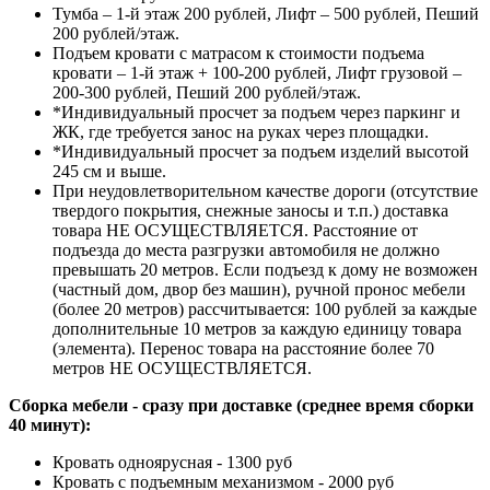
Тумба – 1-й этаж 200 рублей, Лифт – 500 рублей, Пеший
200 рублей/этаж.
Подъем кровати с матрасом к стоимости подъема
кровати – 1-й этаж + 100-200 рублей, Лифт грузовой –
200-300 рублей, Пеший 200 рублей/этаж.
*Индивидуальный просчет за подъем через паркинг и
ЖК, где требуется занос на руках через площадки.
*Индивидуальный просчет за подъем изделий высотой
245 см и выше.
При неудовлетворительном качестве дороги (отсутствие
твердого покрытия, снежные заносы и т.п.) доставка
товара НЕ ОСУЩЕСТВЛЯЕТСЯ. Расстояние от
подъезда до места разгрузки автомобиля не должно
превышать 20 метров. Если подъезд к дому не возможен
(частный дом, двор без машин), ручной пронос мебели
(более 20 метров) рассчитывается: 100 рублей за каждые
дополнительные 10 метров за каждую единицу товара
(элемента). Перенос товара на расстояние более 70
метров НЕ ОСУЩЕСТВЛЯЕТСЯ.
Сборка мебели - сразу при доставке (среднее время сборки
40 минут):
Кровать одноярусная - 1300 руб
Кровать с подъемным механизмом - 2000 руб