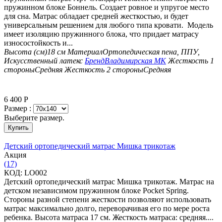
пружинном блоке Боннель. Создает ровное и упругое место
для сна. Матрас обладает средней жесткостью, и будет
универсальным решением для любого типа кровати. Модель
имеет изоляцию пружинного блока, что придает матрасу
износостойкость и...
Высота (см)
18 см
Материал
Ортопедическая пена, ППУ,
Искусственный латекс
Бренд
Владимирская МК
Жесткость 1
стороны
Средняя
Жесткость 2 стороны
Средняя
6 400
Р
Размер :
Выберите размер.
Купить
Детский ортопедический матрас Мишка трикотаж
Aкция
(17)
КОД:
LO002
Детский ортопедический матрас Мишка трикотаж. Матрас на
детском независимом пружинном блоке Pocket Spring.
Стороны разной степени жесткости позволяют использовать
матрас максимально долго, переворачивая его по мере роста
ребенка. Высота матраса 17 см. Жесткость матраса: средняя....