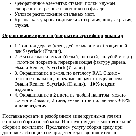
Декоративные элементы: ставни, полки-клумбы,
скворечники, резные наличники на фасаде.
Угловое расположение спальных мест.
Крыша, как у кровати-домика - открытая, полузакрытая,
глухая.
Окрашивание кровати (покрытия сертифицированы):
1. Тон под дерево (клен, дуб, ольха и т. д) + защитный
лак Sayerlack (Италия).
2. Эмали классические (белый, розовый, голубой и т. д.)
- плотное покрытие, перекрывающая фактуру дерева.
Эмали Renner, Sayerlack (Италия).
3. Окрашивание в эмаль по каталогу RAL Classic
-
плотное покрытие, перекрывающая фактуру дерева.
Эмали Renner, Sayerlack (Италия).
+10% к цене
изделия.
4. Окрашивание в 2 цвета из любый палитры, можно
сочетать 2 эмали, 2 тона, эмаль и тон под дерево.
+10%
к цене изделия.
Поставка кровати в разобранном виде крупными узлами -
спинки и бортики собраны. Инструкция для самостоятельной
сборки в комплекте. Предлагаем услугу сборки сразу при
доставке - сборщика не придется ждать дополнительно.