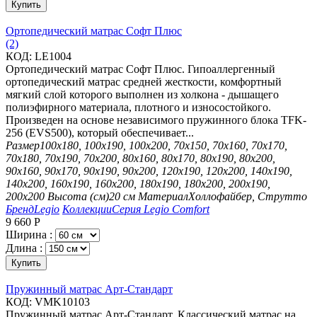
Купить
Ортопедический матрас Софт Плюс
(2)
КОД:
LE1004
Ортопедический матрас Софт Плюс. Гипоаллергенный
ортопедический матрас средней жесткости, комфортный
мягкий слой которого выполнен из холкона - дышащего
полиэфирного материала, плотного и износостойкого.
Произведен на основе независимого пружинного блока TFK-
256 (EVS500), который обеспечивает...
Размер
100х180, 100х190, 100х200, 70х150, 70х160, 70х170,
70х180, 70х190, 70х200, 80х160, 80х170, 80х190, 80х200,
90х160, 90х170, 90х190, 90х200, 120х190, 120х200, 140х190,
140х200, 160х190, 160х200, 180х190, 180х200, 200х190,
200х200
Высота (см)
20 см
Материал
Холлофайбер, Струтто
Бренд
Legio
Коллекции
Серия Legio Comfort
9 660
Р
Ширина :
Длина :
Купить
Пружинный матрас Арт-Стандарт
КОД:
VMK10103
Пружинный матрас Арт-Стандарт. Классический матрас на