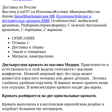
Доставка по России
Высота (см)
197 см
Изголовье
Жесткое
Материал
Массив
дерева
Бренд
Владимирская МК
Коллекции
Детские и
двухъярусные кровати ВМК
Особенности
С выдвижной
кроватью, Разборная (трансформер), С нижней двуспальной
кроватью, С бортиком, С ящиками
ОПИСАНИЕ
Отзывы
1
Доставка и сборка
Эмали и тонировки
Матрасы, наматрасники
Двухъярусная кровать из массива Модерн.
Практичности и
естественность в этой модели сочетаются с высоким
комфортом. Нижний широкий ярус без труда может
разместить взрослого человека или двоих детишек. Лесенка
снабжена удобным поручнем. В ящиках можно хранить вещи
или игрушки. В комплектацию кровати входят два ящика.
Кровать разбирается на две односпальные кровати.
Кровать выполнена в классическом европейском дизайне и
подойдет большинству интерьеров.