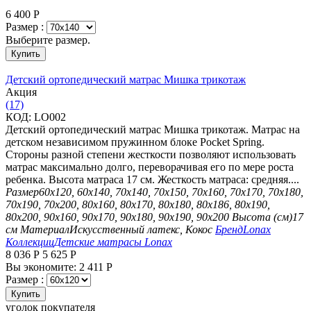
6 400
Р
Размер :
Выберите размер.
Купить
Детский ортопедический матрас Мишка трикотаж
Aкция
(17)
КОД:
LO002
Детский ортопедический матрас Мишка трикотаж. Матрас на
детском независимом пружинном блоке Pocket Spring.
Стороны разной степени жесткости позволяют использовать
матрас максимально долго, переворачивая его по мере роста
ребенка. Высота матраса 17 см. Жесткость матраса: средняя....
Размер
60х120, 60х140, 70х140, 70х150, 70х160, 70х170, 70х180,
70х190, 70х200, 80х160, 80х170, 80х180, 80х186, 80х190,
80х200, 90х160, 90х170, 90х180, 90х190, 90х200
Высота (см)
17
см
Материал
Искусственный латекс, Кокос
Бренд
Lonax
Коллекции
Детские матрасы Lonax
8 036
Р
5 625
Р
Вы экономите:
2 411
Р
Размер :
Купить
уголок покупателя