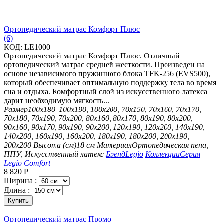
Ортопедический матрас Комфорт Плюс
(6)
КОД:
LE1000
Ортопедический матрас Комфорт Плюс. Отличный
ортопедический матрас средней жесткости. Произведен на
основе независимого пружинного блока TFK-256 (EVS500),
который обеспечивает оптимальную поддержку тела во время
сна и отдыха. Комфортный слой из искусственного латекса
дарит необходимую мягкость...
Размер
100х180, 100х190, 100х200, 70х150, 70х160, 70х170,
70х180, 70х190, 70х200, 80х160, 80х170, 80х190, 80х200,
90х160, 90х170, 90х190, 90х200, 120х190, 120х200, 140х190,
140х200, 160х190, 160х200, 180х190, 180х200, 200х190,
200х200
Высота (см)
18 см
Материал
Ортопедическая пена,
ППУ, Искусственный латекс
Бренд
Legio
Коллекции
Серия
Legio Comfort
8 820
Р
Ширина :
Длина :
Купить
Ортопедический матрас Промо