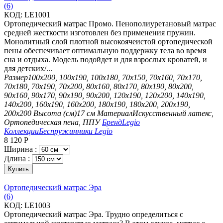
(6)
КОД:
LE1001
Ортопедический матрас Промо. Пенополиуретановый матрас
средней жесткости изготовлен без применения пружин.
Монолитный слой плотной высокоячеистой ортопедической
пены обеспечивает оптимальную поддержку тела во время
сна и отдыха. Модель подойдет и для взрослых кроватей, и
для детских/...
Размер
100х200, 100х190, 100х180, 70х150, 70х160, 70х170,
70х180, 70х190, 70х200, 80х160, 80х170, 80х190, 80х200,
90х160, 90х170, 90х190, 90х200, 120х190, 120х200, 140х190,
140х200, 160х190, 160х200, 180х190, 180х200, 200х190,
200х200
Высота (см)
17 см
Материал
Искусственный латекс,
Ортопедическая пена, ППУ
Бренд
Legio
Коллекции
Беспружинники Legio
8 120
Р
Ширина :
Длина :
Купить
Ортопедический матрас Эра
(6)
КОД:
LE1003
Ортопедический матрас Эра. Трудно определиться с