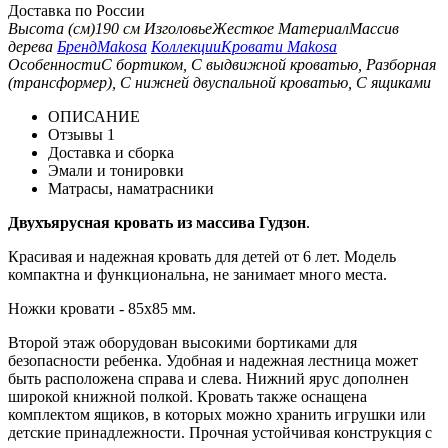
Доставка по России
Высота (см)
190 см
Изголовье
Жесткое
Материал
Массив
дерева
Бренд
Makosa
Коллекции
Кровати Makosa
Особенности
С бортиком, С выдвижной кроватью, Разборная
(трансформер), С нижней двуспальной кроватью, С ящиками
ОПИСАНИЕ
Отзывы
1
Доставка и сборка
Эмали и тонировки
Матрасы, наматрасники
Двухъярусная кровать из массива Гудзон
.
Красивая и надежная кровать для детей от 6 лет. Модель
компактна и функциональна, не занимает много места.
Ножки кровати - 85х85 мм.
Второй этаж оборудован высокими бортиками для
безопасности ребенка. Удобная и надежная лестница может
быть расположена справа и слева. Нижний ярус дополнен
широкой книжной полкой. Кровать также оснащена
комплектом ящиков, в которых можно хранить игрушки или
детские принадлежности. Прочная устойчивая конструкция с