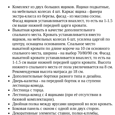
Комплект из двух больших ящиков. Ящики подкатные,
на мебельных колесах 4 шт. Каркас ящика - фанера
экстра-класса из березы, фасад - из массива сосны.
Фасад ящиков устанавливается внахлест, то есть на 1-1.5
см выше нижней передней царги кровати.
Выкатная кровать в качестве дополнительного
спального места. Кровать устанавливается вместо
ящиков, на мебельных колесах 6 шт, усилена царгой по
центру, оснащена основанием. Спальное место
выкатной кровати по длине короче на 10 см основного
спального места, ширина - на выбор 70/80/90 см. Фасад
выкатной кровати устанавливается внахлест, то есть на
1-1.5 см выше нижней передней царги кровати. Высота
нижнего спального места от пола увеличивается на 8 см.
Рекомендуемая высота матраса до 18 см.
Дополнительные бортики разного типа и дизайна.
Дверь-калитка - на передний бортик и на ступени
лестницы-комода.
Лестница с торца.
Лестница-комод с 4 ящиками (при её отсутствии в
базовой комплектации).
Двойная полка между ярусами шириной во всю кровать.
Боковая панель с окном с одной или двух сторон.
Декоративные элементы: ставни, полки-клумбы,