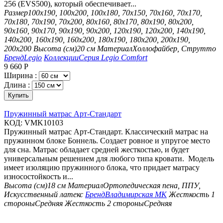
256 (EVS500), который обеспечивает...
Размер
100х190, 100х200, 100х180, 70х150, 70х160, 70х170,
70х180, 70х190, 70х200, 80х160, 80х170, 80х190, 80х200,
90х160, 90х170, 90х190, 90х200, 120х190, 120х200, 140х190,
140х200, 160х190, 160х200, 180х190, 180х200, 200х190,
200х200
Высота (см)
20 см
Материал
Холлофайбер, Струтто
Бренд
Legio
Коллекции
Серия Legio Comfort
9 660
Р
Ширина :
Длина :
Купить
Пружинный матрас Арт-Стандарт
КОД:
VMK10103
Пружинный матрас Арт-Стандарт. Классический матрас на
пружинном блоке Боннель. Создает ровное и упругое место
для сна. Матрас обладает средней жесткостью, и будет
универсальным решением для любого типа кровати. Модель
имеет изоляцию пружинного блока, что придает матрасу
износостойкость и...
Высота (см)
18 см
Материал
Ортопедическая пена, ППУ,
Искусственный латекс
Бренд
Владимирская МК
Жесткость 1
стороны
Средняя
Жесткость 2 стороны
Средняя