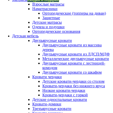
Взрослые матрасы
Наматрасники
Ортопедические (топперы на диван)
Защитные
Детские матрасы
Одеяла и подушки
Ортопедические основания
Детская мебель
Двухъярусные кровати
Двухъярусные кровати из массива
дерева
Двухъярусные кровати из ЛДСП/МДФ
Металлические двухъярусные кровати
Двухъярусные кровати с лестницей-
комодом
Двухъярусные кровати со шкафом
Кровати чердаки
Детские кровати-чердаки со столом
Кровати-чердаки без нижнего яруса
Низкие кровати-чердаки
Кровати-чердаки с горкой
Детские односпальные кровати
Кровати-домики
Трехъярусные кровати