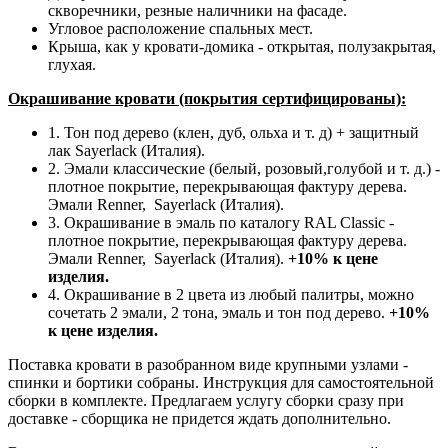
скворечники, резные наличники на фасаде.
Угловое расположение спальных мест.
Крыша, как у кровати-домика - открытая, полузакрытая,
глухая.
Окрашивание кровати (покрытия сертифицированы):
1. Тон под дерево (клен, дуб, ольха и т. д) + защитный
лак Sayerlack (Италия).
2. Эмали классические (белый, розовый,голубой и т. д.) -
плотное покрытие, перекрывающая фактуру дерева.
Эмали Renner, Sayerlack (Италия).
3. Окрашивание в эмаль по каталогу RAL Classic
-
плотное покрытие, перекрывающая фактуру дерева.
Эмали Renner, Sayerlack (Италия).
+10% к цене
изделия.
4. Окрашивание в 2 цвета из любый палитры, можно
сочетать 2 эмали, 2 тона, эмаль и тон под дерево.
+10%
к цене изделия.
Поставка кровати в разобранном виде крупными узлами -
спинки и бортики собраны. Инструкция для самостоятельной
сборки в комплекте. Предлагаем услугу сборки сразу при
доставке - сборщика не придется ждать дополнительно.