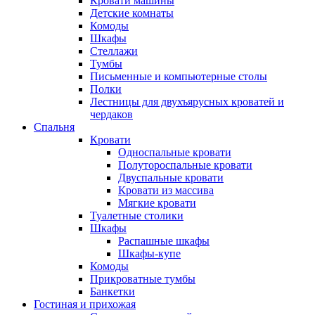
Кровати машины
Детские комнаты
Комоды
Шкафы
Стеллажи
Тумбы
Письменные и компьютерные столы
Полки
Лестницы для двухъярусных кроватей и
чердаков
Спальня
Кровати
Односпальные кровати
Полутороспальные кровати
Двуспальные кровати
Кровати из массива
Мягкие кровати
Туалетные столики
Шкафы
Распашные шкафы
Шкафы-купе
Комоды
Прикроватные тумбы
Банкетки
Гостиная и прихожая