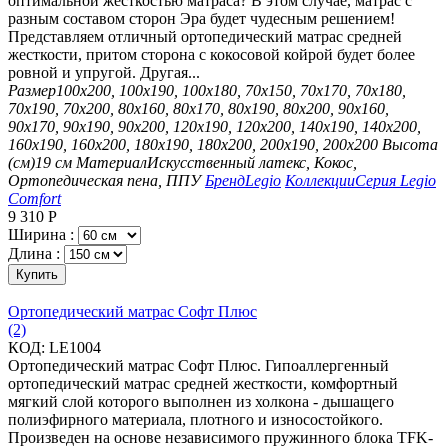
оптимальной жесткостью матраса? В этом случае, матрас с
разным составом сторон Эра будет чудесным решением!
Представляем отличный ортопедический матрас средней
жесткости, притом сторона с кокосовой койрой будет более
ровной и упругой. Другая...
Размер
100х200, 100х190, 100х180, 70х150, 70х170, 70х180,
70х190, 70х200, 80х160, 80х170, 80х190, 80х200, 90х160,
90х170, 90х190, 90х200, 120х190, 120х200, 140х190, 140х200,
160х190, 160х200, 180х190, 180х200, 200х190, 200х200
Высота
(см)
19 см
Материал
Искусственный латекс, Кокос,
Ортопедическая пена, ППУ
Бренд
Legio
Коллекции
Серия Legio
Comfort
9 310
Р
Ширина :
Длина :
Купить
Ортопедический матрас Софт Плюс
(2)
КОД:
LE1004
Ортопедический матрас Софт Плюс. Гипоаллергенный
ортопедический матрас средней жесткости, комфортный
мягкий слой которого выполнен из холкона - дышащего
полиэфирного материала, плотного и износостойкого.
Произведен на основе независимого пружинного блока TFK-