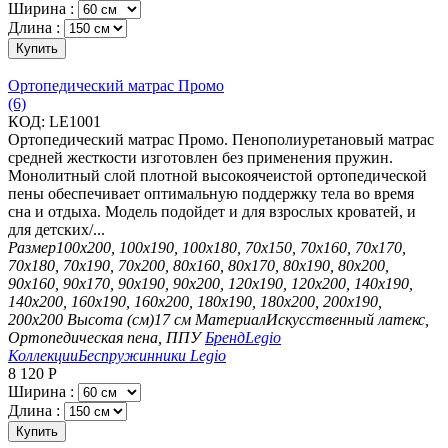
Ширина :
Длина :
Купить
Ортопедический матрас Промо
(6)
КОД:
LE1001
Ортопедический матрас Промо. Пенополиуретановый матрас
средней жесткости изготовлен без применения пружин.
Монолитный слой плотной высокоячеистой ортопедической
пены обеспечивает оптимальную поддержку тела во время
сна и отдыха. Модель подойдет и для взрослых кроватей, и
для детских/...
Размер
100х200, 100х190, 100х180, 70х150, 70х160, 70х170,
70х180, 70х190, 70х200, 80х160, 80х170, 80х190, 80х200,
90х160, 90х170, 90х190, 90х200, 120х190, 120х200, 140х190,
140х200, 160х190, 160х200, 180х190, 180х200, 200х190,
200х200
Высота (см)
17 см
Материал
Искусственный латекс,
Ортопедическая пена, ППУ
Бренд
Legio
Коллекции
Беспружинники Legio
8 120
Р
Ширина :
Длина :
Купить