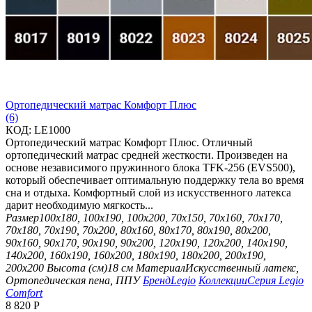
Ортопедический матрас Комфорт Плюс
(6)
КОД:
LE1000
Ортопедический матрас Комфорт Плюс. Отличный
ортопедический матрас средней жесткости. Произведен на
основе независимого пружинного блока TFK-256 (EVS500),
который обеспечивает оптимальную поддержку тела во время
сна и отдыха. Комфортный слой из искусственного латекса
дарит необходимую мягкость...
Размер
100х180, 100х190, 100х200, 70х150, 70х160, 70х170,
70х180, 70х190, 70х200, 80х160, 80х170, 80х190, 80х200,
90х160, 90х170, 90х190, 90х200, 120х190, 120х200, 140х190,
140х200, 160х190, 160х200, 180х190, 180х200, 200х190,
200х200
Высота (см)
18 см
Материал
Искусственный латекс,
Ортопедическая пена, ППУ
Бренд
Legio
Коллекции
Серия Legio
Comfort
8 820
Р