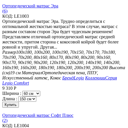
Ортопедический матрас Эра
(6)
КОД:
LE1003
Ортопедический матрас Эра. Трудно определиться с
оптимальной жесткостью матраса? В этом случае, матрас с
разным составом сторон Эра будет чудесным решением!
Представляем отличный ортопедический матрас средней
жесткости, притом сторона с кокосовой койрой будет более
ровной и упругой. Другая...
Размер
100х180, 100х200, 100х190, 70х150, 70х170, 70х180,
70х190, 70х200, 80х160, 80х170, 80х190, 80х200, 90х160,
90х170, 90х190, 90х200, 120х190, 120х200, 140х190, 140х200,
160х190, 160х200, 180х190, 180х200, 200х190, 200х200
Высота
(см)
19 см
Материал
Ортопедическая пена, ППУ,
Искусственный латекс, Кокос
Бренд
Legio
Коллекции
Серия
Legio Comfort
9 310
Р
Ширина :
Длина :
Купить
Ортопедический матрас Софт Плюс
(2)
КОД:
LE1004