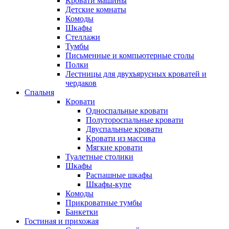
Кровати машины
Детские комнаты
Комоды
Шкафы
Стеллажи
Тумбы
Письменные и компьютерные столы
Полки
Лестницы для двухъярусных кроватей и
чердаков
Спальня
Кровати
Односпальные кровати
Полутороспальные кровати
Двуспальные кровати
Кровати из массива
Мягкие кровати
Туалетные столики
Шкафы
Распашные шкафы
Шкафы-купе
Комоды
Прикроватные тумбы
Банкетки
Гостиная и прихожая