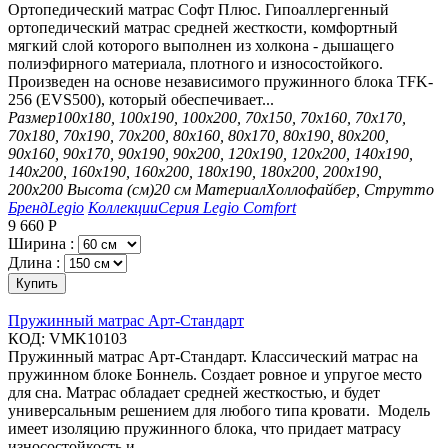
Ортопедический матрас Софт Плюс. Гипоаллергенный
ортопедический матрас средней жесткости, комфортный
мягкий слой которого выполнен из холкона - дышащего
полиэфирного материала, плотного и износостойкого.
Произведен на основе независимого пружинного блока TFK-
256 (EVS500), который обеспечивает...
Размер
100х180, 100х190, 100х200, 70х150, 70х160, 70х170,
70х180, 70х190, 70х200, 80х160, 80х170, 80х190, 80х200,
90х160, 90х170, 90х190, 90х200, 120х190, 120х200, 140х190,
140х200, 160х190, 160х200, 180х190, 180х200, 200х190,
200х200
Высота (см)
20 см
Материал
Холлофайбер, Струтто
Бренд
Legio
Коллекции
Серия Legio Comfort
9 660
Р
Ширина :
Длина :
Купить
Пружинный матрас Арт-Стандарт
КОД:
VMK10103
Пружинный матрас Арт-Стандарт. Классический матрас на
пружинном блоке Боннель. Создает ровное и упругое место
для сна. Матрас обладает средней жесткостью, и будет
универсальным решением для любого типа кровати. Модель
имеет изоляцию пружинного блока, что придает матрасу
износостойкость и...