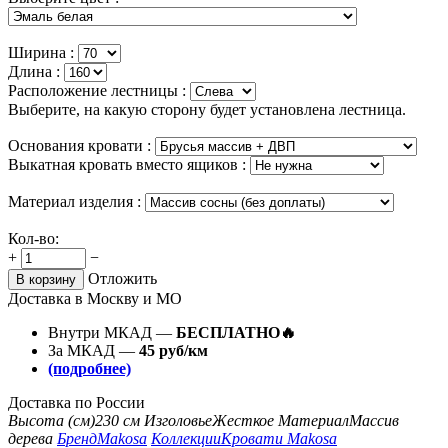
Ширина :
Длина :
Расположение лестницы :
Выберите, на какую сторону будет установлена лестница.
Основания кровати :
Выкатная кровать вместо ящиков :
Материал изделия :
Кол-во:
+
−
Отложить
В корзину
Доставка в Москву и МО
Внутри МКАД —
БЕСПЛАТНО🔥
За МКАД —
45 руб/км
(подробнее)
Доставка по России
Высота (см)
230 см
Изголовье
Жесткое
Материал
Массив
дерева
Бренд
Makosa
Коллекции
Кровати Makosa