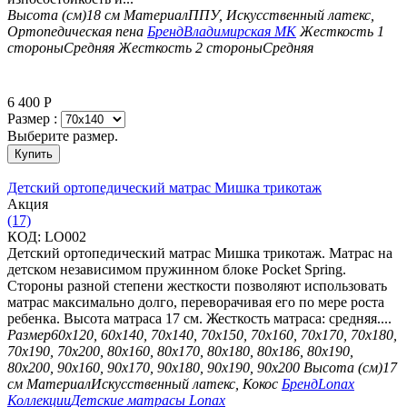
Высота (см)
18 см
Материал
ППУ, Искусственный латекс,
Ортопедическая пена
Бренд
Владимирская МК
Жесткость 1
стороны
Средняя
Жесткость 2 стороны
Средняя
6 400
Р
Размер :
Выберите размер.
Купить
Детский ортопедический матрас Мишка трикотаж
Aкция
(17)
КОД:
LO002
Детский ортопедический матрас Мишка трикотаж. Матрас на
детском независимом пружинном блоке Pocket Spring.
Стороны разной степени жесткости позволяют использовать
матрас максимально долго, переворачивая его по мере роста
ребенка. Высота матраса 17 см. Жесткость матраса: средняя....
Размер
60х120, 60х140, 70х140, 70х150, 70х160, 70х170, 70х180,
70х190, 70х200, 80х160, 80х170, 80х180, 80х186, 80х190,
80х200, 90х160, 90х170, 90х180, 90х190, 90х200
Высота (см)
17
см
Материал
Искусственный латекс, Кокос
Бренд
Lonax
Коллекции
Детские матрасы Lonax