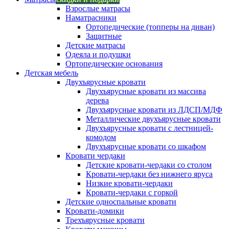
Взрослые матрасы
Наматрасники
Ортопедические (топперы на диван)
Защитные
Детские матрасы
Одеяла и подушки
Ортопедические основания
Детская мебель
Двухъярусные кровати
Двухъярусные кровати из массива
дерева
Двухъярусные кровати из ЛДСП/МДФ
Металлические двухъярусные кровати
Двухъярусные кровати с лестницей-
комодом
Двухъярусные кровати со шкафом
Кровати чердаки
Детские кровати-чердаки со столом
Кровати-чердаки без нижнего яруса
Низкие кровати-чердаки
Кровати-чердаки с горкой
Детские односпальные кровати
Кровати-домики
Трехъярусные кровати