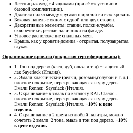
Лестница-комод с 4 ящиками (при её отсутствии в
базовой комплектации).
Двойная полка между ярусами шириной во всю кровать.
Боковая панель с окном с одной или двух сторон.
Декоративные элементы: ставни, полки-клумбы,
скворечники, резные наличники на фасаде.
Угловое расположение спальных мест.
Крыша, как у кровати-домика - открытая, полузакрытая,
глухая.
Окрашивание кровати (покрытия сертифицированы):
1. Тон под дерево (клен, дуб, ольха и т. д) + защитный
лак Sayerlack (Италия).
2. Эмали классические (белый, розовый,голубой и т. д.) -
плотное покрытие, перекрывающая фактуру дерева.
Эмали Renner, Sayerlack (Италия).
3. Окрашивание в эмаль по каталогу RAL Classic -
плотное покрытие, перекрывающая фактуру дерева.
Эмали Renner, Sayerlack (Италия).
+10% к цене
изделия.
4. Окрашивание в 2 цвета из любый палитры, можно
сочетать 2 эмали, 2 тона, эмаль и тон под дерево.
+10%
к цене изделия.