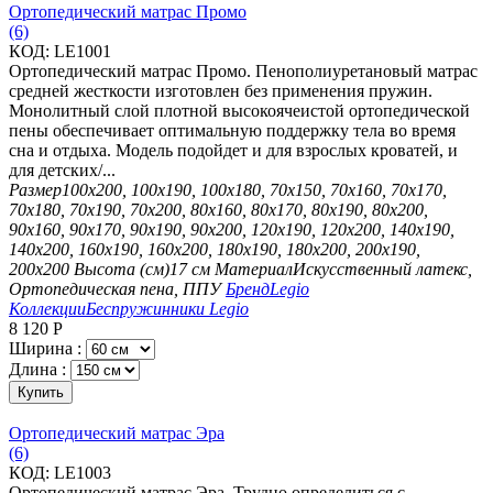
Ортопедический матрас Промо
(6)
КОД:
LE1001
Ортопедический матрас Промо. Пенополиуретановый матрас
средней жесткости изготовлен без применения пружин.
Монолитный слой плотной высокоячеистой ортопедической
пены обеспечивает оптимальную поддержку тела во время
сна и отдыха. Модель подойдет и для взрослых кроватей, и
для детских/...
Размер
100х200, 100х190, 100х180, 70х150, 70х160, 70х170,
70х180, 70х190, 70х200, 80х160, 80х170, 80х190, 80х200,
90х160, 90х170, 90х190, 90х200, 120х190, 120х200, 140х190,
140х200, 160х190, 160х200, 180х190, 180х200, 200х190,
200х200
Высота (см)
17 см
Материал
Искусственный латекс,
Ортопедическая пена, ППУ
Бренд
Legio
Коллекции
Беспружинники Legio
8 120
Р
Ширина :
Длина :
Купить
Ортопедический матрас Эра
(6)
КОД:
LE1003
Ортопедический матрас Эра. Трудно определиться с