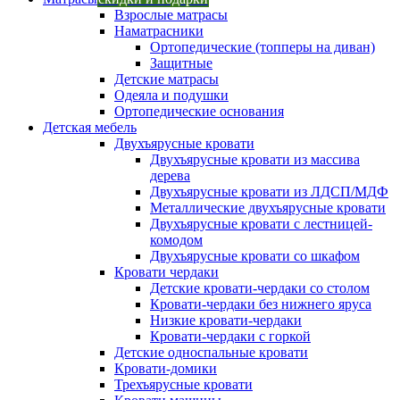
Взрослые матрасы
Наматрасники
Ортопедические (топперы на диван)
Защитные
Детские матрасы
Одеяла и подушки
Ортопедические основания
Детская мебель
Двухъярусные кровати
Двухъярусные кровати из массива
дерева
Двухъярусные кровати из ЛДСП/МДФ
Металлические двухъярусные кровати
Двухъярусные кровати с лестницей-
комодом
Двухъярусные кровати со шкафом
Кровати чердаки
Детские кровати-чердаки со столом
Кровати-чердаки без нижнего яруса
Низкие кровати-чердаки
Кровати-чердаки с горкой
Детские односпальные кровати
Кровати-домики
Трехъярусные кровати