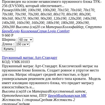
Произведен на основе независимого пружинного блока TFK-
256 (EVS500), который обеспечивает...
Размер
100х180, 100х190, 100х200, 70х150, 70х160, 70х170,
70х180, 70х190, 70х200, 80х160, 80х170, 80х190, 80х200,
90х160, 90х170, 90х190, 90х200, 120х190, 120х200, 140х190,
140х200, 160х190, 160х200, 180х190, 180х200, 200х190,
200х200
Высота (см)
20 см
Материал
Холлофайбер, Струтто
Бренд
Legio
Коллекции
Серия Legio Comfort
9 660
Р
Ширина :
Длина :
Купить
Пружинный матрас Арт-Стандарт
КОД:
VMK10103
Пружинный матрас Арт-Стандарт. Классический матрас на
пружинном блоке Боннель. Создает ровное и упругое место
для сна. Матрас обладает средней жесткостью, и будет
универсальным решением для любого типа кровати. Модель
имеет изоляцию пружинного блока, что придает матрасу
износостойкость и...
Высота (см)
18 см
Материал
Искусственный латекс,
Ортопедическая пена, ППУ
Бренд
Владимирская МК
Жесткость 1 стороны
Средняя
Жесткость 2
стороны
Средняя