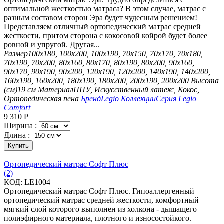
оптимальной жесткостью матраса? В этом случае, матрас с
разным составом сторон Эра будет чудесным решением!
Представляем отличный ортопедический матрас средней
жесткости, притом сторона с кокосовой койрой будет более
ровной и упругой. Другая...
Размер
100х180, 100х200, 100х190, 70х150, 70х170, 70х180,
70х190, 70х200, 80х160, 80х170, 80х190, 80х200, 90х160,
90х170, 90х190, 90х200, 120х190, 120х200, 140х190, 140х200,
160х190, 160х200, 180х190, 180х200, 200х190, 200х200
Высота
(см)
19 см
Материал
ППУ, Искусственный латекс, Кокос,
Ортопедическая пена
Бренд
Legio
Коллекции
Серия Legio
Comfort
9 310
Р
Ширина :
Длина :
Купить
Ортопедический матрас Софт Плюс
(2)
КОД:
LE1004
Ортопедический матрас Софт Плюс. Гипоаллергенный
ортопедический матрас средней жесткости, комфортный
мягкий слой которого выполнен из холкона - дышащего
полиэфирного материала, плотного и износостойкого.