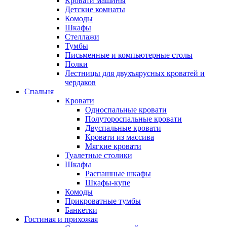
Кровати машины
Детские комнаты
Комоды
Шкафы
Стеллажи
Тумбы
Письменные и компьютерные столы
Полки
Лестницы для двухъярусных кроватей и
чердаков
Спальня
Кровати
Односпальные кровати
Полутороспальные кровати
Двуспальные кровати
Кровати из массива
Мягкие кровати
Туалетные столики
Шкафы
Распашные шкафы
Шкафы-купе
Комоды
Прикроватные тумбы
Банкетки
Гостиная и прихожая