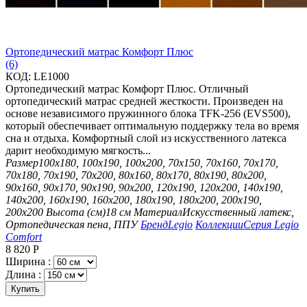
Ортопедический матрас Комфорт Плюс
(6)
КОД:
LE1000
Ортопедический матрас Комфорт Плюс. Отличный
ортопедический матрас средней жесткости. Произведен на
основе независимого пружинного блока TFK-256 (EVS500),
который обеспечивает оптимальную поддержку тела во время
сна и отдыха. Комфортный слой из искусственного латекса
дарит необходимую мягкость...
Размер
100х180, 100х190, 100х200, 70х150, 70х160, 70х170,
70х180, 70х190, 70х200, 80х160, 80х170, 80х190, 80х200,
90х160, 90х170, 90х190, 90х200, 120х190, 120х200, 140х190,
140х200, 160х190, 160х200, 180х190, 180х200, 200х190,
200х200
Высота (см)
18 см
Материал
Искусственный латекс,
Ортопедическая пена, ППУ
Бренд
Legio
Коллекции
Серия Legio
Comfort
8 820
Р
Ширина :
Длина :
Купить