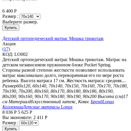
6 400
Р
Размер :
Выберите размер.
Купить
Детский ортопедический матрас Мишка трикотаж
Aкция
(17)
КОД:
LO002
Детский ортопедический матрас Мишка трикотаж. Матрас на
детском независимом пружинном блоке Pocket Spring.
Стороны разной степени жесткости позволяют использовать
матрас максимально долго, переворачивая его по мере роста
ребенка. Высота матраса 17 см. Жесткость матраса: средняя....
Размер
60х120, 60х140, 70х140, 70х150, 70х160, 70х170, 70х180,
70х190, 70х200, 80х160, 80х170, 80х180, 80х186, 80х190,
80х200, 90х160, 90х170, 90х180, 90х190, 90х200
Высота (см)
17
см
Материал
Искусственный латекс, Кокос
Бренд
Lonax
Коллекции
Детские матрасы Lonax
8 036
Р
5 625
Р
Вы экономите:
2 411
Р
Размер :
Купить