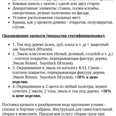
Боковая панель с окном с одной или двух сторон.
Декоративные элементы: ставни, полки-клумбы,
скворечники, резные наличники на фасаде.
Угловое расположение спальных мест.
Крыша, как у кровати-домика - открытая, полузакрытая,
глухая.
Окрашивание кровати (покрытия сертифицированы):
1. Тон под дерево (клен, дуб, ольха и т. д) + защитный
лак Sayerlack (Италия).
2. Эмали классические (белый, розовый, голубой и т. д.)
- плотное покрытие, перекрывающая фактуру дерева.
Эмали Renner, Sayerlack (Италия).
3. Окрашивание в эмаль по каталогу RAL Classic -
плотное покрытие, перекрывающая фактуру дерева.
Эмали Renner, Sayerlack (Италия).
+10% к цене
изделия.
4. Окрашивание в 2 цвета из любый палитры, можно
сочетать 2 эмали, 2 тона, эмаль и тон под дерево.
+10%
к цене изделия.
Поставка кровати в разобранном виде крупными узлами -
спинки и бортики собраны. Инструкция для самостоятельной
сборки в комплекте. Предлагаем услугу сборки сразу при