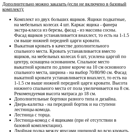
Дополнительно можно заказать (если не включено в базовый
комплект):
Комплект из двух больших ящиков. Ящики подкатные,
на мебельных колесах 4 шт. Каркас ящика - фанера
экстра-класса из березы, фасад - из массива сосны.
Фасад ящиков устанавливается внахлест, то есть на 1-1.5
см выше нижней передней царги кровати.
Выкатная кровать в качестве дополнительного
спального места. Кровать устанавливается вместо
ящиков, на мебельных колесах 6 шт, усилена царгой по
центру, оснащена основанием. Спальное место
выкатной кровати по длине короче на 10 см основного
спального места, ширина - на выбор 70/80/90 см. Фасад
выкатной кровати устанавливается внахлест, то есть на
1-1.5 см выше нижней передней царги кровати. Высота
нижнего спального места от пола увеличивается на 8 см.
Рекомендуемая высота матраса до 18 см.
Дополнительные бортики разного типа и дизайна.
Дверь-калитка - на передний бортик и на ступени
лестницы-комода.
Лестница с торца.
Лестница-комод с 4 ящиками (при её отсутствии в
базовой комплектации).
Двойная полка между ярусами шириной во всю кровать.