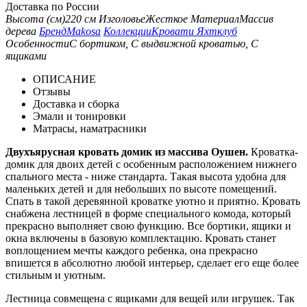
Доставка по России
Высота (см)
220 см
Изголовье
Жесткое
Материал
Массив
дерева
Бренд
Makosa
Коллекции
Кровати Яхтклуб
Особенности
С бортиком, С выдвижной кроватью, С
ящиками
ОПИСАНИЕ
Отзывы
Доставка и сборка
Эмали и тонировки
Матрасы, наматрасники
Двухъярусная кровать домик из массива Оушен.
Кроватка-
домик для двоих детей с особенным расположением нижнего
спального места - ниже стандарта. Такая высота удобна для
маленьких детей и для небольших по высоте помещений.
Спать в такой деревянной кроватке уютно и приятно. Кровать
снабжена лестницей в форме специального комода, который
прекрасно выполняет свою функцию. Все бортики, ящики и
окна включены в базовую комплектацию. Кровать станет
воплощением мечты каждого ребенка, она прекрасно
впишется в абсолютно любой интерьер, сделает его еще более
стильным и уютным.
Лестница совмещена с ящиками для вещей или игрушек. Так