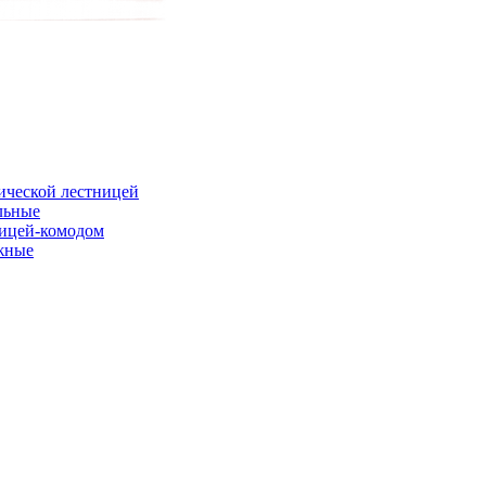
ической лестницей
льные
ницей-комодом
жные