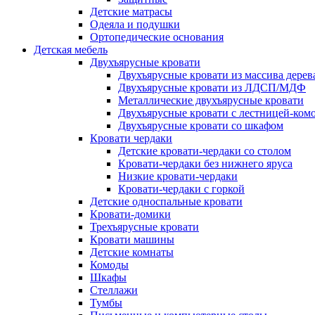
Детские матрасы
Одеяла и подушки
Ортопедические основания
Детская мебель
Двухъярусные кровати
Двухъярусные кровати из массива дерев
Двухъярусные кровати из ЛДСП/МДФ
Металлические двухъярусные кровати
Двухъярусные кровати с лестницей-ком
Двухъярусные кровати со шкафом
Кровати чердаки
Детские кровати-чердаки со столом
Кровати-чердаки без нижнего яруса
Низкие кровати-чердаки
Кровати-чердаки с горкой
Детские односпальные кровати
Кровати-домики
Трехъярусные кровати
Кровати машины
Детские комнаты
Комоды
Шкафы
Стеллажи
Тумбы