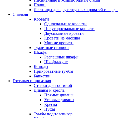
Письменные и компьютерные столы
Полки
Лестницы для двухъярусных кроватей и черда
Спальня
Кровати
Односпальные кровати
Полутороспальные кровати
Двуспальные кровати
Кровати из массива
Мягкие кровати
Туалетные столики
Шкафы
Распашные шкафы
Шкафы-купе
Комоды
Прикроватные тумбы
Банкетки
Гостиная и прихожая
Стенки для гостиной
Диваны и кресла
Прямые диваны
Угловые диваны
Кресла
Пуфы
Тумбы под телевизор