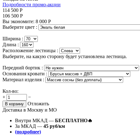
Подробности промо-акции
114 500
Р
106 500
Р
Вы экономите:
8 000
Р
Выберите цвет :
Ширина :
Длина :
Расположение лестницы :
Выберите, на какую сторону будет установлена лестница.
Передний бортик :
Основания кровати :
Материал изделия :
Кол-во:
+
−
Отложить
В корзину
Доставка в Москву и МО
Внутри МКАД —
БЕСПЛАТНО🔥
За МКАД —
45 руб/км
(подробнее)