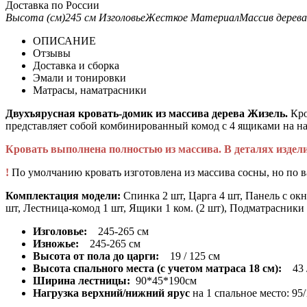
Доставка по России
Высота (см)
245 см
Изголовье
Жесткое
Материал
Массив дерева
ОПИСАНИЕ
Отзывы
Доставка и сборка
Эмали и тонировки
Матрасы, наматрасники
Двухъярусная кровать-домик из массива дерева Жизель.
Кро
представляет собой комбинированный комод с 4 ящиками на на
Кровать выполнена полностью из массива. В деталях изде
!
По умолчанию кровать изготовлена из массива сосны, но по 
Комплектация модели:
Спинка 2 шт, Царга 4 шт, Панель с окн
шт, Лестница-комод 1 шт, Ящики 1 ком. (2 шт), Подматрасники 
Изголовье:
245-265 см
Изножье:
245-265 см
Высота от пола до царги:
19 / 125 см
Высота спального места (с учетом матраса 18 см):
43 /
Ширина лестницы:
90*45*190см
Нагрузка верхний/нижний ярус
на 1 спальное место: 95/