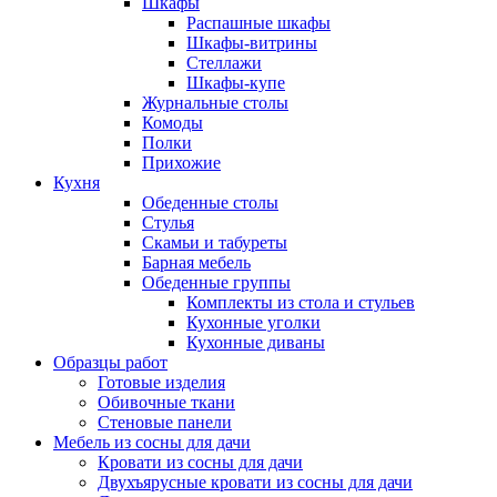
Шкафы
Распашные шкафы
Шкафы-витрины
Стеллажи
Шкафы-купе
Журнальные столы
Комоды
Полки
Прихожие
Кухня
Обеденные столы
Стулья
Скамьи и табуреты
Барная мебель
Обеденные группы
Комплекты из стола и стульев
Кухонные уголки
Кухонные диваны
Образцы работ
Готовые изделия
Обивочные ткани
Стеновые панели
Мебель из сосны для дачи
Кровати из сосны для дачи
Двухъярусные кровати из сосны для дачи