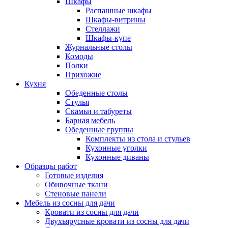
Шкафы
Распашные шкафы
Шкафы-витрины
Стеллажи
Шкафы-купе
Журнальные столы
Комоды
Полки
Прихожие
Кухня
Обеденные столы
Стулья
Скамьи и табуреты
Барная мебель
Обеденные группы
Комплекты из стола и стульев
Кухонные уголки
Кухонные диваны
Образцы работ
Готовые изделия
Обивочные ткани
Стеновые панели
Мебель из сосны для дачи
Кровати из сосны для дачи
Двухъярусные кровати из сосны для дачи