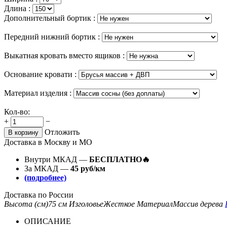
Длина :
Дополнительный бортик :
Передний нижний бортик :
Выкатная кровать вместо ящиков :
Основание кровати :
Материал изделия :
Кол-во:
+
−
Отложить
В корзину
Доставка в Москву и МО
Внутри МКАД —
БЕСПЛАТНО🔥
За МКАД —
45 руб/км
(подробнее)
Доставка по России
Высота (см)
75 см
Изголовье
Жесткое
Материал
Массив дерева
ОПИСАНИЕ