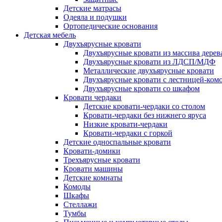
Детские матрасы
Одеяла и подушки
Ортопедические основания
Детская мебель
Двухъярусные кровати
Двухъярусные кровати из массива дерев
Двухъярусные кровати из ЛДСП/МДФ
Металлические двухъярусные кровати
Двухъярусные кровати с лестницей-ком
Двухъярусные кровати со шкафом
Кровати чердаки
Детские кровати-чердаки со столом
Кровати-чердаки без нижнего яруса
Низкие кровати-чердаки
Кровати-чердаки с горкой
Детские односпальные кровати
Кровати-домики
Трехъярусные кровати
Кровати машины
Детские комнаты
Комоды
Шкафы
Стеллажи
Тумбы