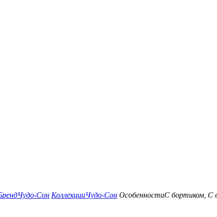
Бренд
Чудо-Сон
Коллекции
Чудо-Сон
Особенности
С бортиком, С 