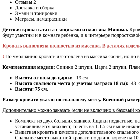
Отзывы
2
Доставка и сборка
Эмали и тонировки
Матрасы, наматрасники
Детская кровать-тахта с ящиками из массива Минима.
Кров
будут уместны и в комнате ребенка, и в интерьере подростков
Кровать выполнена полностью из массива. В деталях изде
!
По умолчанию кровать изготовлена из массива сосны, но по 
Комплектация модели:
Спинки 2 штуки, Царга 2 штуки, План
Высота от пола до царги:
19 см
Высота спального места (с учетом матраса 18 см):
43 
Высота:
75 см.
Размер кровати указан по спальному месту. Внешний размер 
Дополнительно можно заказать (если не включено в базовый ко
Комплект из двух больших ящиков. Ящики подкатные, на м
устанавливается внахлест, то есть на 1-1.5 см выше нижн
Выкатная кровать в качестве дополнительного спального 
Спальное место выкатной кровати по длине короче на 10 с