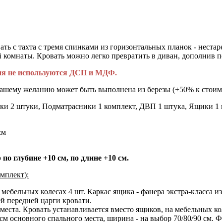
ать с тахта с тремя спинками из горизонтальных планок - нест
ой комнаты. Кровать можно легко превратить в диван, дополнив 
лия не используются ДСП и МДФ.
вашему желанию может быть выполнена из березы (+50% к стоимо
ки 2 штуки, Подматрасники 1 комплект, ДВП 1 штука, Ящики 1
см
по глубине +10 см, по длине +10 см.
мплект):
ебельных колесах 4 шт. Каркас ящика - фанера экстра-класса из 
ей передней царги кровати.
места. Кровать устанавливается вместо ящиков, на мебельных ко
м основного спального места, ширина - на выбор 70/80/90 см. Фа