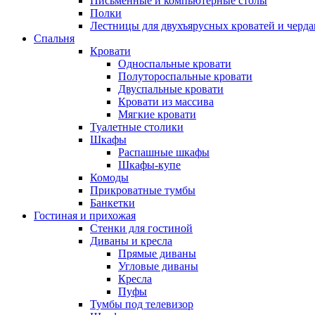
Письменные и компьютерные столы
Полки
Лестницы для двухъярусных кроватей и черда
Спальня
Кровати
Односпальные кровати
Полутороспальные кровати
Двуспальные кровати
Кровати из массива
Мягкие кровати
Туалетные столики
Шкафы
Распашные шкафы
Шкафы-купе
Комоды
Прикроватные тумбы
Банкетки
Гостиная и прихожая
Стенки для гостиной
Диваны и кресла
Прямые диваны
Угловые диваны
Кресла
Пуфы
Тумбы под телевизор