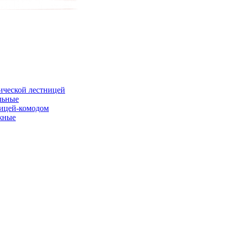
ической лестницей
льные
ницей-комодом
жные