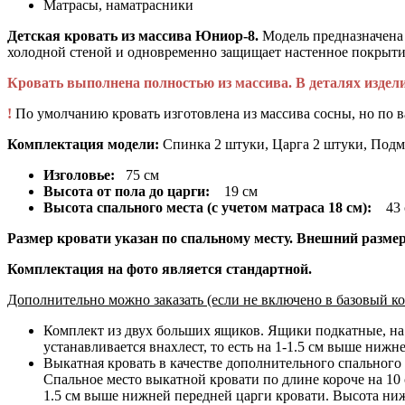
Матрасы, наматрасники
Детская кровать из массива Юниор-8.
Модель предназначена 
холодной стеной и одновременно защищает настенное покрытие
Кровать выполнена полностью из массива. В деталях изде
!
По умолчанию кровать изготовлена из массива сосны, но по 
Комплектация модели:
Спинка 2 штуки, Царга 2 штуки, Подм
Изголовье:
75 см
Высота от пола до царги:
19 см
Высота спального места (с учетом матраса 18 см):
43 
Размер кровати указан по спальному месту. Внешний размер 
Комплектация на фото является стандартной.
Дополнительно можно заказать (если не включено в базовый ко
Комплект из двух больших ящиков. Ящики подкатные, на м
устанавливается внахлест, то есть на 1-1.5 см выше нижн
Выкатная кровать в качестве дополнительного спального 
Спальное место выкатной кровати по длине короче на 10 с
1.5 см выше нижней передней царги кровати. Высота нижн