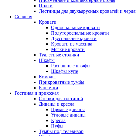
Письменные и компьютерные столы
Полки
Лестницы для двухъярусных кроватей и черда
Спальня
Кровати
Односпальные кровати
Полутороспальные кровати
Двуспальные кровати
Кровати из массива
Мягкие кровати
Туалетные столики
Шкафы
Распашные шкафы
Шкафы-купе
Комоды
Прикроватные тумбы
Банкетки
Гостиная и прихожая
Стенки для гостиной
Диваны и кресла
Прямые диваны
Угловые диваны
Кресла
Пуфы
Тумбы под телевизор