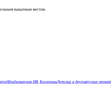
тельным выкатным местом.
ренд
Владимирская МК
Коллекции
Детские и двухъярусные кров