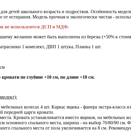
для детей школьного возраста и подростков. Особенность модели
 от истирания. Модель прочная и экологически чистая - исполь
лия не используются ДСП и МДФ.
вашему желанию может быть выполнена из березы (+50% к стоимо
атрасники 1 комплект, ДВП 1 штука, Планка 1 шт.
см
кровати по глубине +10 см, по длине +10 см.
мплект):
ебельных колесах 4 шт. Каркас ящика - фанера экстра-класса из 
ей передней царги кровати.
места. Кровать устанавливается вместо ящиков, на мебельных ко
м основного спального места, ширина - на выбор 70/80/90 см. Фа
его спального места от пола увеличивается на 8 см. Рекомендуе