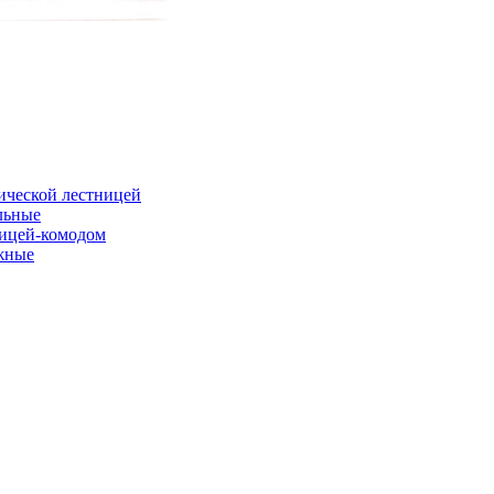
ической лестницей
льные
ницей-комодом
жные