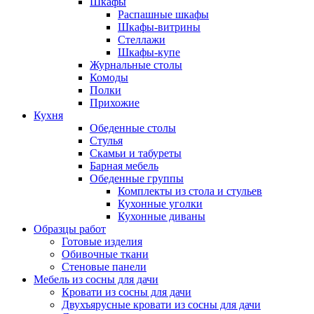
Шкафы
Распашные шкафы
Шкафы-витрины
Стеллажи
Шкафы-купе
Журнальные столы
Комоды
Полки
Прихожие
Кухня
Обеденные столы
Стулья
Скамьи и табуреты
Барная мебель
Обеденные группы
Комплекты из стола и стульев
Кухонные уголки
Кухонные диваны
Образцы работ
Готовые изделия
Обивочные ткани
Стеновые панели
Мебель из сосны для дачи
Кровати из сосны для дачи
Двухъярусные кровати из сосны для дачи