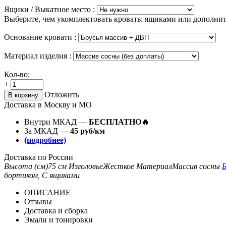
Ящики / Выкатное место :
Выберите, чем укомплектовать кровать: ящиками или дополни
Основание кровати :
Материал изделия :
Кол-во:
+
−
Отложить
В корзину
Доставка в Москву и МО
Внутри МКАД —
БЕСПЛАТНО🔥
За МКАД —
45 руб/км
(подробнее)
Доставка по России
Высота (см)
75 см
Изголовье
Жесткое
Материал
Массив сосны
Б
бортиком, С ящиками
ОПИСАНИЕ
Отзывы
Доставка и сборка
Эмали и тонировки