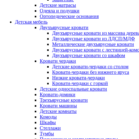
Детские матрасы
Одеяла и подушки
Ортопедические основания
Детская мебель
Двухъярусные кровати
Двухъярусные кровати из массива дерев
Двухъярусные кровати из ЛДСП/МДФ
Металлические двухъярусные кровати
Двухъярусные кровати с лестницей-ком
Двухъярусные кровати со шкафом
Кровати чердаки
Детские кровати-чердаки со столом
Кровати-чердаки без нижнего яруса
Низкие кровати-чердаки
Кровати-чердаки с горкой
Детские односпальные кровати
Кровати-домики
Трехъярусные кровати
Кровати машины
Детские комнаты
Комоды
Шкафы
Стеллажи
Тумбы