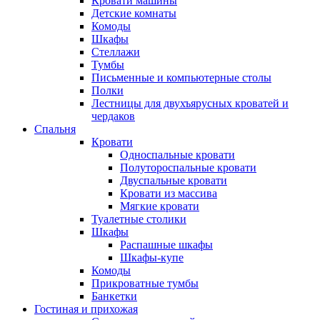
Кровати машины
Детские комнаты
Комоды
Шкафы
Стеллажи
Тумбы
Письменные и компьютерные столы
Полки
Лестницы для двухъярусных кроватей и
чердаков
Спальня
Кровати
Односпальные кровати
Полутороспальные кровати
Двуспальные кровати
Кровати из массива
Мягкие кровати
Туалетные столики
Шкафы
Распашные шкафы
Шкафы-купе
Комоды
Прикроватные тумбы
Банкетки
Гостиная и прихожая