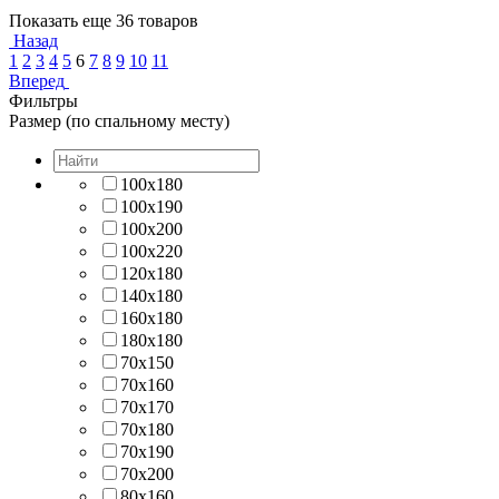
Показать еще 36 товаров
Назад
1
2
3
4
5
6
7
8
9
10
11
Вперед
Фильтры
Размер (по спальному месту)
100х180
100х190
100х200
100х220
120х180
140х180
160х180
180х180
70х150
70х160
70х170
70х180
70х190
70х200
80х160