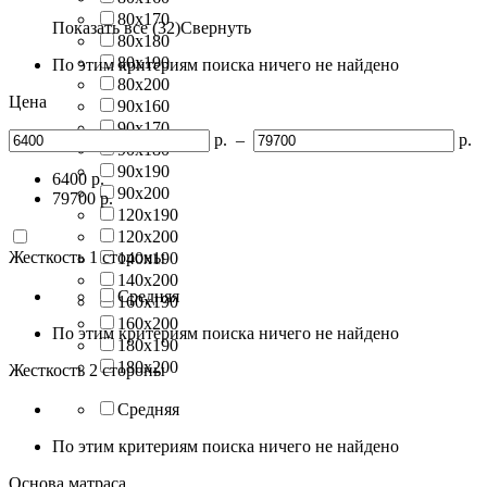
80х170
Показать все (32)
Свернуть
80х180
80х190
По этим критериям поиска ничего не найдено
80х200
Цена
90х160
90х170
р.
–
р.
90х180
90х190
6400
р.
90х200
79700
р.
120х190
120х200
Жесткость 1 стороны
140х190
140х200
Средняя
160х190
160х200
По этим критериям поиска ничего не найдено
180х190
180х200
Жесткость 2 стороны
Средняя
По этим критериям поиска ничего не найдено
Основа матраса