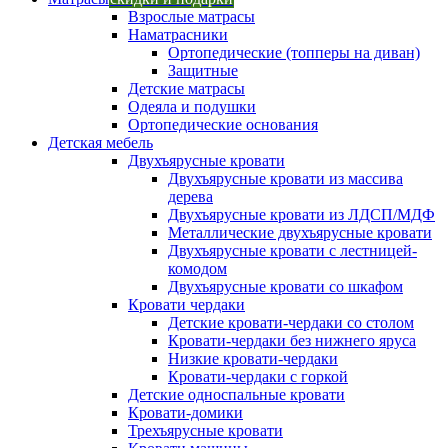
Взрослые матрасы
Наматрасники
Ортопедические (топперы на диван)
Защитные
Детские матрасы
Одеяла и подушки
Ортопедические основания
Детская мебель
Двухъярусные кровати
Двухъярусные кровати из массива
дерева
Двухъярусные кровати из ЛДСП/МДФ
Металлические двухъярусные кровати
Двухъярусные кровати с лестницей-
комодом
Двухъярусные кровати со шкафом
Кровати чердаки
Детские кровати-чердаки со столом
Кровати-чердаки без нижнего яруса
Низкие кровати-чердаки
Кровати-чердаки с горкой
Детские односпальные кровати
Кровати-домики
Трехъярусные кровати