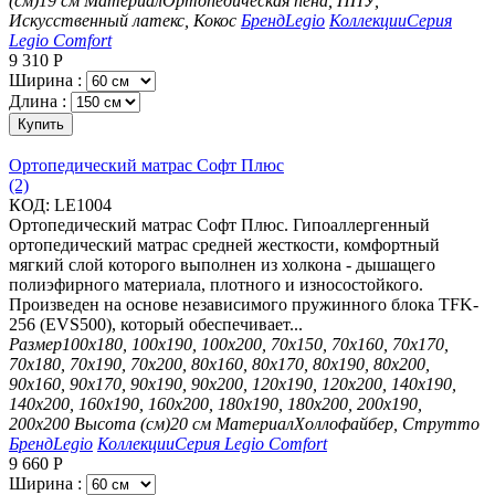
(см)
19 см
Материал
Ортопедическая пена, ППУ,
Искусственный латекс, Кокос
Бренд
Legio
Коллекции
Серия
Legio Comfort
9 310
Р
Ширина :
Длина :
Купить
Ортопедический матрас Софт Плюс
(2)
КОД:
LE1004
Ортопедический матрас Софт Плюс. Гипоаллергенный
ортопедический матрас средней жесткости, комфортный
мягкий слой которого выполнен из холкона - дышащего
полиэфирного материала, плотного и износостойкого.
Произведен на основе независимого пружинного блока TFK-
256 (EVS500), который обеспечивает...
Размер
100х180, 100х190, 100х200, 70х150, 70х160, 70х170,
70х180, 70х190, 70х200, 80х160, 80х170, 80х190, 80х200,
90х160, 90х170, 90х190, 90х200, 120х190, 120х200, 140х190,
140х200, 160х190, 160х200, 180х190, 180х200, 200х190,
200х200
Высота (см)
20 см
Материал
Холлофайбер, Струтто
Бренд
Legio
Коллекции
Серия Legio Comfort
9 660
Р
Ширина :