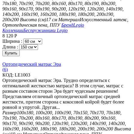
70х180, 70х190, 70х200, 80х160, 80х170, 80х190, 80х200,
90х160, 90х170, 90х190, 90х200, 120х190, 120х200, 140х190,
140х200, 160х190, 160х200, 180х190, 180х200, 200х190,
200х200
Высота (см)
17 см
Материал
Искусственный латекс,
Ортопедическая пена, ППУ
Бренд
Legio
Коллекции
Беспружинники Legio
8 120
Р
Ширина :
Длина :
Купить
Ортопедический матрас Эра
(6)
КОД:
LE1003
Ортопедический матрас Эра. Трудно определиться с
оптимальной жесткостью матраса? В этом случае, матрас с
разным составом сторон Эра будет чудесным решением!
Представляем отличный ортопедический матрас средней
жесткости, притом сторона с кокосовой койрой будет более
ровной и упругой. Другая...
Размер
100х180, 100х200, 100х190, 70х150, 70х170, 70х180,
70х190, 70х200, 80х160, 80х170, 80х190, 80х200, 90х160,
90х170, 90х190, 90х200, 120х190, 120х200, 140х190, 140х200,
160х190, 160х200, 180х190, 180х200, 200х190, 200х200
Высота