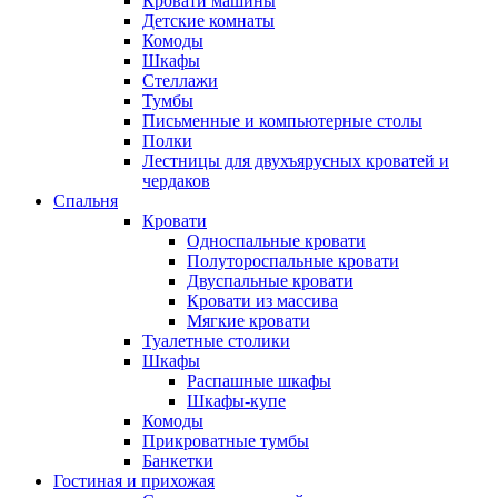
Кровати машины
Детские комнаты
Комоды
Шкафы
Стеллажи
Тумбы
Письменные и компьютерные столы
Полки
Лестницы для двухъярусных кроватей и
чердаков
Спальня
Кровати
Односпальные кровати
Полутороспальные кровати
Двуспальные кровати
Кровати из массива
Мягкие кровати
Туалетные столики
Шкафы
Распашные шкафы
Шкафы-купе
Комоды
Прикроватные тумбы
Банкетки
Гостиная и прихожая