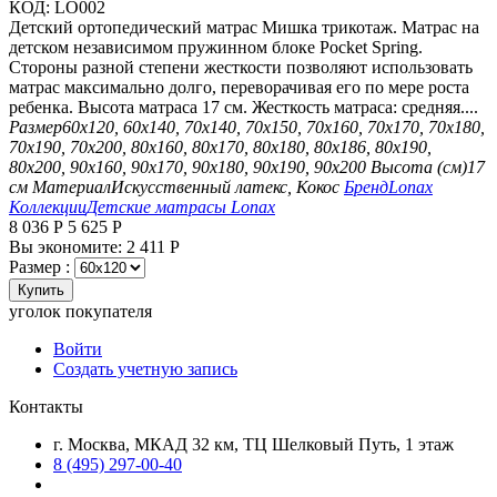
КОД:
LO002
Детский ортопедический матрас Мишка трикотаж. Матрас на
детском независимом пружинном блоке Pocket Spring.
Стороны разной степени жесткости позволяют использовать
матрас максимально долго, переворачивая его по мере роста
ребенка. Высота матраса 17 см. Жесткость матраса: средняя....
Размер
60х120, 60х140, 70х140, 70х150, 70х160, 70х170, 70х180,
70х190, 70х200, 80х160, 80х170, 80х180, 80х186, 80х190,
80х200, 90х160, 90х170, 90х180, 90х190, 90х200
Высота (см)
17
см
Материал
Искусственный латекс, Кокос
Бренд
Lonax
Коллекции
Детские матрасы Lonax
8 036
Р
5 625
Р
Вы экономите:
2 411
Р
Размер :
Купить
уголок покупателя
Войти
Создать учетную запись
Контакты
г. Москва, МКАД 32 км, ТЦ Шелковый Путь, 1 этаж
8 (495) 297-00-40