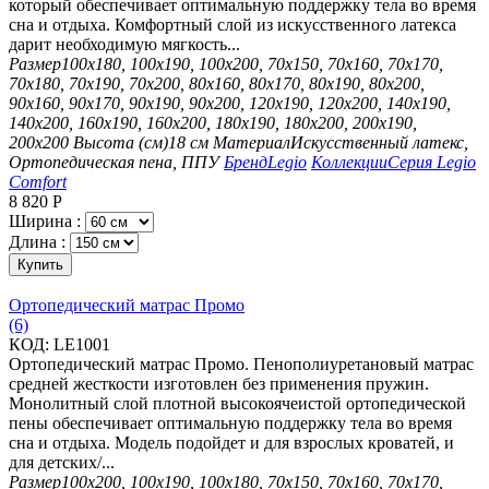
который обеспечивает оптимальную поддержку тела во время
сна и отдыха. Комфортный слой из искусственного латекса
дарит необходимую мягкость...
Размер
100х180, 100х190, 100х200, 70х150, 70х160, 70х170,
70х180, 70х190, 70х200, 80х160, 80х170, 80х190, 80х200,
90х160, 90х170, 90х190, 90х200, 120х190, 120х200, 140х190,
140х200, 160х190, 160х200, 180х190, 180х200, 200х190,
200х200
Высота (см)
18 см
Материал
Искусственный латекс,
Ортопедическая пена, ППУ
Бренд
Legio
Коллекции
Серия Legio
Comfort
8 820
Р
Ширина :
Длина :
Купить
Ортопедический матрас Промо
(6)
КОД:
LE1001
Ортопедический матрас Промо. Пенополиуретановый матрас
средней жесткости изготовлен без применения пружин.
Монолитный слой плотной высокоячеистой ортопедической
пены обеспечивает оптимальную поддержку тела во время
сна и отдыха. Модель подойдет и для взрослых кроватей, и
для детских/...
Размер
100х200, 100х190, 100х180, 70х150, 70х160, 70х170,