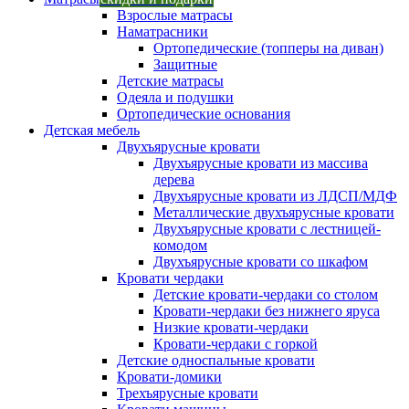
Взрослые матрасы
Наматрасники
Ортопедические (топперы на диван)
Защитные
Детские матрасы
Одеяла и подушки
Ортопедические основания
Детская мебель
Двухъярусные кровати
Двухъярусные кровати из массива
дерева
Двухъярусные кровати из ЛДСП/МДФ
Металлические двухъярусные кровати
Двухъярусные кровати с лестницей-
комодом
Двухъярусные кровати со шкафом
Кровати чердаки
Детские кровати-чердаки со столом
Кровати-чердаки без нижнего яруса
Низкие кровати-чердаки
Кровати-чердаки с горкой
Детские односпальные кровати
Кровати-домики
Трехъярусные кровати