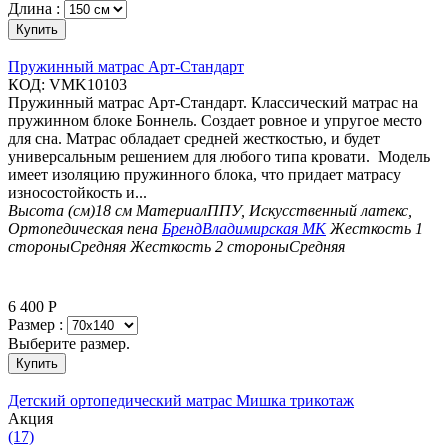
Длина :
Купить
Пружинный матрас Арт-Стандарт
КОД:
VMK10103
Пружинный матрас Арт-Стандарт. Классический матрас на
пружинном блоке Боннель. Создает ровное и упругое место
для сна. Матрас обладает средней жесткостью, и будет
универсальным решением для любого типа кровати. Модель
имеет изоляцию пружинного блока, что придает матрасу
износостойкость и...
Высота (см)
18 см
Материал
ППУ, Искусственный латекс,
Ортопедическая пена
Бренд
Владимирская МК
Жесткость 1
стороны
Средняя
Жесткость 2 стороны
Средняя
6 400
Р
Размер :
Выберите размер.
Купить
Детский ортопедический матрас Мишка трикотаж
Aкция
(17)