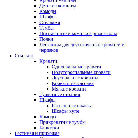
Кровати машины
Детские комнаты
Комоды
Шкафы
Стеллажи
Тумбы
Письменные и компьютерные столы
Полки
Лестницы для двухъярусных кроватей и
чердаков
Спальня
Кровати
Односпальные кровати
Полутороспальные кровати
Двуспальные кровати
Кровати из массива
Мягкие кровати
Туалетные столики
Шкафы
Распашные шкафы
Шкафы-купе
Комоды
Прикроватные тумбы
Банкетки
Гостиная и прихожая