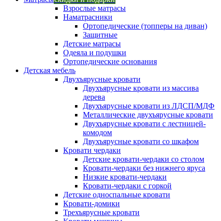
Взрослые матрасы
Наматрасники
Ортопедические (топперы на диван)
Защитные
Детские матрасы
Одеяла и подушки
Ортопедические основания
Детская мебель
Двухъярусные кровати
Двухъярусные кровати из массива
дерева
Двухъярусные кровати из ЛДСП/МДФ
Металлические двухъярусные кровати
Двухъярусные кровати с лестницей-
комодом
Двухъярусные кровати со шкафом
Кровати чердаки
Детские кровати-чердаки со столом
Кровати-чердаки без нижнего яруса
Низкие кровати-чердаки
Кровати-чердаки с горкой
Детские односпальные кровати
Кровати-домики
Трехъярусные кровати