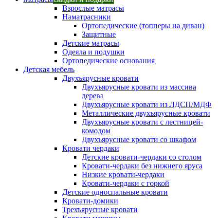
Взрослые матрасы
Наматрасники
Ортопедические (топперы на диван)
Защитные
Детские матрасы
Одеяла и подушки
Ортопедические основания
Детская мебель
Двухъярусные кровати
Двухъярусные кровати из массива
дерева
Двухъярусные кровати из ЛДСП/МДФ
Металлические двухъярусные кровати
Двухъярусные кровати с лестницей-
комодом
Двухъярусные кровати со шкафом
Кровати чердаки
Детские кровати-чердаки со столом
Кровати-чердаки без нижнего яруса
Низкие кровати-чердаки
Кровати-чердаки с горкой
Детские односпальные кровати
Кровати-домики
Трехъярусные кровати