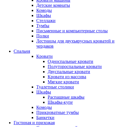
Кровати машины
Детские комнаты
Комоды
Шкафы
Стеллажи
Тумбы
Письменные и компьютерные столы
Полки
Лестницы для двухъярусных кроватей и
чердаков
Спальня
Кровати
Односпальные кровати
Полутороспальные кровати
Двуспальные кровати
Кровати из массива
Мягкие кровати
Туалетные столики
Шкафы
Распашные шкафы
Шкафы-купе
Комоды
Прикроватные тумбы
Банкетки
Гостиная и прихожая