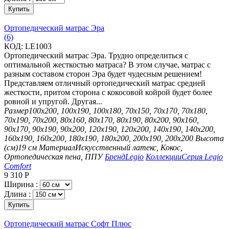
Купить
Ортопедический матрас Эра
(6)
КОД:
LE1003
Ортопедический матрас Эра. Трудно определиться с
оптимальной жесткостью матраса? В этом случае, матрас с
разным составом сторон Эра будет чудесным решением!
Представляем отличный ортопедический матрас средней
жесткости, притом сторона с кокосовой койрой будет более
ровной и упругой. Другая...
Размер
100х200, 100х190, 100х180, 70х150, 70х170, 70х180,
70х190, 70х200, 80х160, 80х170, 80х190, 80х200, 90х160,
90х170, 90х190, 90х200, 120х190, 120х200, 140х190, 140х200,
160х190, 160х200, 180х190, 180х200, 200х190, 200х200
Высота
(см)
19 см
Материал
Искусственный латекс, Кокос,
Ортопедическая пена, ППУ
Бренд
Legio
Коллекции
Серия Legio
Comfort
9 310
Р
Ширина :
Длина :
Купить
Ортопедический матрас Софт Плюс