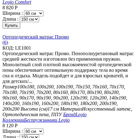
Legio Comfort
8 820
Р
Ширина :
Длина :
Купить
Ортопедический матрас Промо
(6)
КОД:
LE1001
Ортопедический матрас Промо. Пенополиуретановый матрас
средней жесткости изготовлен без применения пружин.
Монолитный слой плотной высокоячеистой ортопедической
пены обеспечивает оптимальную поддержку тела во время
сна и отдыха. Модель подойдет и для взрослых кроватей, и
для детских/...
Размер
100х180, 100х200, 100х190, 70х150, 70х160, 70х170,
70х180, 70х190, 70х200, 80х160, 80х170, 80х190, 80х200,
90х160, 90х170, 90х190, 90х200, 120х190, 120х200, 140х190,
140х200, 160х190, 160х200, 180х190, 180х200, 200х190,
200х200
Высота (см)
17 см
Материал
Искусственный латекс,
Ортопедическая пена, ППУ
Бренд
Legio
Коллекции
Беспружинники Legio
8 120
Р
Ширина :
Длина :