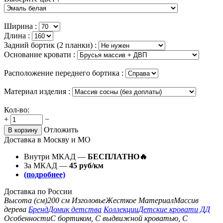
Ширина :
Длина :
Задний бортик (2 планки) :
Основание кровати :
Расположение переднего бортика :
Материал изделия :
Кол-во:
+
−
Отложить
В корзину
Доставка в Москву и МО
Внутри МКАД —
БЕСПЛАТНО🔥
За МКАД —
45 руб/км
(подробнее)
Доставка по России
Высота (см)
200 см
Изголовье
Жесткое
Материал
Массив
дерева
Бренд
Домик детства
Коллекции
Детские кровати ДД
Особенности
С бортиком, С выдвижной кроватью, С