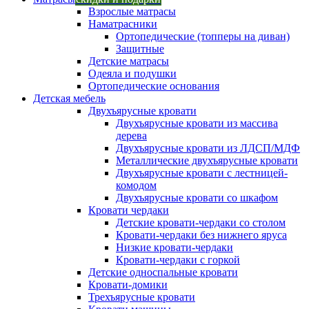
Взрослые матрасы
Наматрасники
Ортопедические (топперы на диван)
Защитные
Детские матрасы
Одеяла и подушки
Ортопедические основания
Детская мебель
Двухъярусные кровати
Двухъярусные кровати из массива
дерева
Двухъярусные кровати из ЛДСП/МДФ
Металлические двухъярусные кровати
Двухъярусные кровати с лестницей-
комодом
Двухъярусные кровати со шкафом
Кровати чердаки
Детские кровати-чердаки со столом
Кровати-чердаки без нижнего яруса
Низкие кровати-чердаки
Кровати-чердаки с горкой
Детские односпальные кровати
Кровати-домики
Трехъярусные кровати