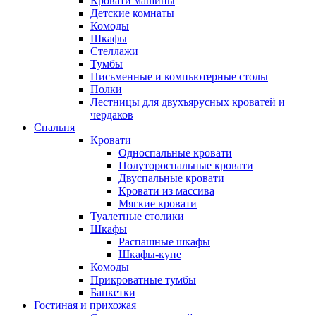
Кровати машины
Детские комнаты
Комоды
Шкафы
Стеллажи
Тумбы
Письменные и компьютерные столы
Полки
Лестницы для двухъярусных кроватей и
чердаков
Спальня
Кровати
Односпальные кровати
Полутороспальные кровати
Двуспальные кровати
Кровати из массива
Мягкие кровати
Туалетные столики
Шкафы
Распашные шкафы
Шкафы-купе
Комоды
Прикроватные тумбы
Банкетки
Гостиная и прихожая