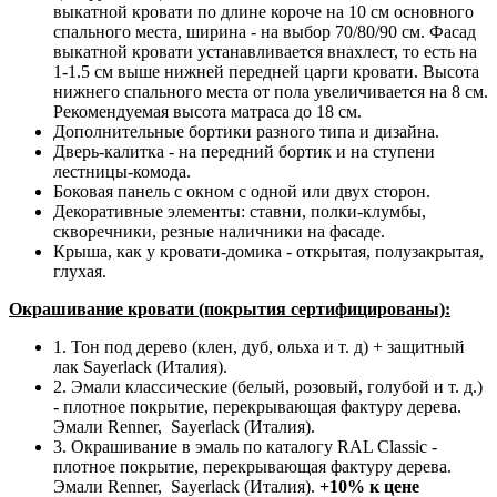
выкатной кровати по длине короче на 10 см основного
спального места, ширина - на выбор 70/80/90 см. Фасад
выкатной кровати устанавливается внахлест, то есть на
1-1.5 см выше нижней передней царги кровати. Высота
нижнего спального места от пола увеличивается на 8 см.
Рекомендуемая высота матраса до 18 см.
Дополнительные бортики разного типа и дизайна.
Дверь-калитка - на передний бортик и на ступени
лестницы-комода.
Боковая панель с окном с одной или двух сторон.
Декоративные элементы: ставни, полки-клумбы,
скворечники, резные наличники на фасаде.
Крыша, как у кровати-домика - открытая, полузакрытая,
глухая.
Окрашивание кровати (покрытия сертифицированы):
1. Тон под дерево (клен, дуб, ольха и т. д) + защитный
лак Sayerlack (Италия).
2. Эмали классические (белый, розовый, голубой и т. д.)
- плотное покрытие, перекрывающая фактуру дерева.
Эмали Renner, Sayerlack (Италия).
3. Окрашивание в эмаль по каталогу RAL Classic -
плотное покрытие, перекрывающая фактуру дерева.
Эмали Renner, Sayerlack (Италия).
+10% к цене