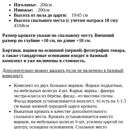
Изголовье:
200см
Изножье:
200см
Высота от пола до царги:
19/45 см
Высота спального места (с учетом матраса 18 см):
43/68см
Размер кровати указан по спальному месту. Внешний
размер по глубине +10 см, по длине +10 см.
Бортики, ящики на основной (первой) фотографии товара,
а также стандартные основания входят в базовый
комплект и уже включены в стоимость.
Дополнительно можно заказать (если не включено в базовый
комплект):
Комплект из двух больших ящиков. Ящики подкатные,
на мебельных колесах 4 шт. Каркас ящика - фанера
экстра-класса из березы, фасад - из массива сосны.
Фасад ящиков устанавливается внахлест, то есть на 1-1.5
см выше нижней передней царги кровати.
Выкатная кровать в качестве дополнительного
спального места. Кровать устанавливается вместо
ящиков, на мебельных колесах 6 шт, усилена царгой по
центру, оснащена основанием. Спальное место