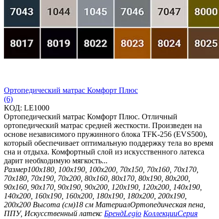
Ортопедический матрас Комфорт Плюс
(6)
КОД:
LE1000
Ортопедический матрас Комфорт Плюс. Отличный
ортопедический матрас средней жесткости. Произведен на
основе независимого пружинного блока TFK-256 (EVS500),
который обеспечивает оптимальную поддержку тела во время
сна и отдыха. Комфортный слой из искусственного латекса
дарит необходимую мягкость...
Размер
100х180, 100х190, 100х200, 70х150, 70х160, 70х170,
70х180, 70х190, 70х200, 80х160, 80х170, 80х190, 80х200,
90х160, 90х170, 90х190, 90х200, 120х190, 120х200, 140х190,
140х200, 160х190, 160х200, 180х190, 180х200, 200х190,
200х200
Высота (см)
18 см
Материал
Ортопедическая пена,
ППУ, Искусственный латекс
Бренд
Legio
Коллекции
Серия