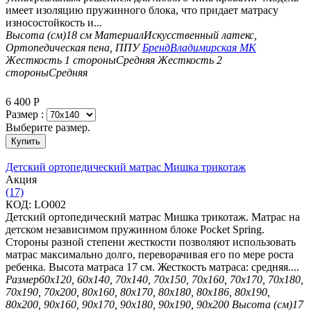
имеет изоляцию пружинного блока, что придает матрасу
износостойкость и...
Высота (см)
18 см
Материал
Искусственный латекс,
Ортопедическая пена, ППУ
Бренд
Владимирская МК
Жесткость 1 стороны
Средняя
Жесткость 2
стороны
Средняя
6 400
Р
Размер :
Выберите размер.
Купить
Детский ортопедический матрас Мишка трикотаж
Aкция
(17)
КОД:
LO002
Детский ортопедический матрас Мишка трикотаж. Матрас на
детском независимом пружинном блоке Pocket Spring.
Стороны разной степени жесткости позволяют использовать
матрас максимально долго, переворачивая его по мере роста
ребенка. Высота матраса 17 см. Жесткость матраса: средняя....
Размер
60х120, 60х140, 70х140, 70х150, 70х160, 70х170, 70х180,
70х190, 70х200, 80х160, 80х170, 80х180, 80х186, 80х190,
80х200, 90х160, 90х170, 90х180, 90х190, 90х200
Высота (см)
17