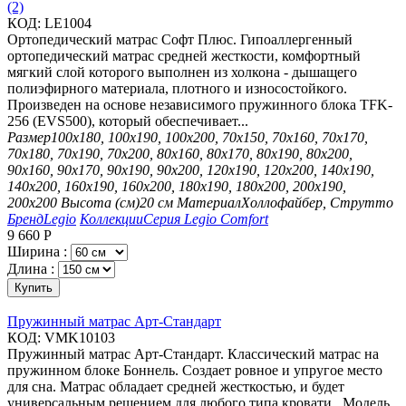
(2)
КОД:
LE1004
Ортопедический матрас Софт Плюс. Гипоаллергенный
ортопедический матрас средней жесткости, комфортный
мягкий слой которого выполнен из холкона - дышащего
полиэфирного материала, плотного и износостойкого.
Произведен на основе независимого пружинного блока TFK-
256 (EVS500), который обеспечивает...
Размер
100х180, 100х190, 100х200, 70х150, 70х160, 70х170,
70х180, 70х190, 70х200, 80х160, 80х170, 80х190, 80х200,
90х160, 90х170, 90х190, 90х200, 120х190, 120х200, 140х190,
140х200, 160х190, 160х200, 180х190, 180х200, 200х190,
200х200
Высота (см)
20 см
Материал
Холлофайбер, Струтто
Бренд
Legio
Коллекции
Серия Legio Comfort
9 660
Р
Ширина :
Длина :
Купить
Пружинный матрас Арт-Стандарт
КОД:
VMK10103
Пружинный матрас Арт-Стандарт. Классический матрас на
пружинном блоке Боннель. Создает ровное и упругое место
для сна. Матрас обладает средней жесткостью, и будет
универсальным решением для любого типа кровати. Модель