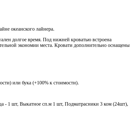
айне океанского лайнера.
уален долгое время. Под нижней кроватью встроена
нительной экономии места. Кровати дополнительно оснащены
сти) или бука (+100% к стоимости).
а - 1 шт, Выкатное сп.м 1 шт, Подматрасники 3 ком (24шт),