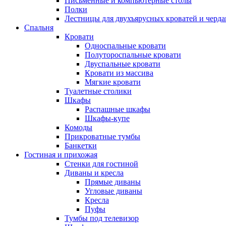
Письменные и компьютерные столы
Полки
Лестницы для двухъярусных кроватей и черда
Спальня
Кровати
Односпальные кровати
Полутороспальные кровати
Двуспальные кровати
Кровати из массива
Мягкие кровати
Туалетные столики
Шкафы
Распашные шкафы
Шкафы-купе
Комоды
Прикроватные тумбы
Банкетки
Гостиная и прихожая
Стенки для гостиной
Диваны и кресла
Прямые диваны
Угловые диваны
Кресла
Пуфы
Тумбы под телевизор