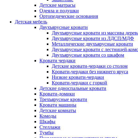
Детские матрасы
Одеяла и подушки
Ортопедические основания
Детская мебель
Двухъярусные кровати
Двухъярусные кровати из массива дерев
Двухъярусные кровати из ЛДСП/МДФ
Металлические двухъярусные кровати
Двухъярусные кровати с лестницей-ком
Двухъярусные кровати со шкафом
Кровати чердаки
Детские кровати-чердаки со столом
Кровати-чердаки без нижнего яруса
Низкие кровати-чердаки
Кровати-чердаки с горкой
Детские односпальные кровати
Кровати-домики
Трехъярусные кровати
Кровати машины
Детские комнаты
Комоды
Шкафы
Стеллажи
Тумбы