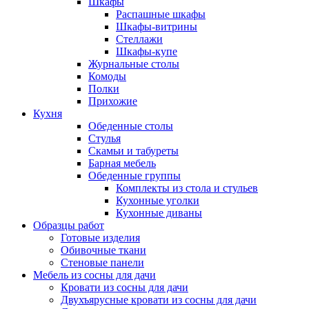
Шкафы
Распашные шкафы
Шкафы-витрины
Стеллажи
Шкафы-купе
Журнальные столы
Комоды
Полки
Прихожие
Кухня
Обеденные столы
Стулья
Скамьи и табуреты
Барная мебель
Обеденные группы
Комплекты из стола и стульев
Кухонные уголки
Кухонные диваны
Образцы работ
Готовые изделия
Обивочные ткани
Стеновые панели
Мебель из сосны для дачи
Кровати из сосны для дачи
Двухъярусные кровати из сосны для дачи