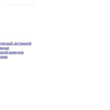
ической лестницей
льные
ницей-комодом
жные