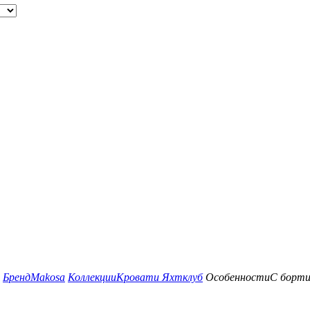
Бренд
Makosa
Коллекции
Кровати Яхтклуб
Особенности
С борти