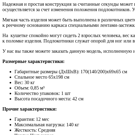
Надежная и простая конструкция за считанные секунды может 
осуществляется за счет изменения положения подлокотников. У
Мягкая часть изделия может быть выполнена в различных цвето
к реечному основанию каркаса специальными лентами-застежка
На кушетке спокойно могут сидеть 2 взрослых человека, вес к
к поломке изделия. Подлокотники служат опорой для ног или в
У нас вы также можете заказать данную модель, исполненную из
Размерные характеристики:
Габаритные размеры (ДхШхВ): 170(140/200)х69х65 см
Спальное место 65х198 см
Вес: 30 кг
Объем: 0,85 м³
Количество упаковок: 1 шт
Высота посадочного места: 42 см
Прочие характеристики:
Гарантия: 12 мес
Максимальная нагрузка: 140 кг
Жесткость: Средняя