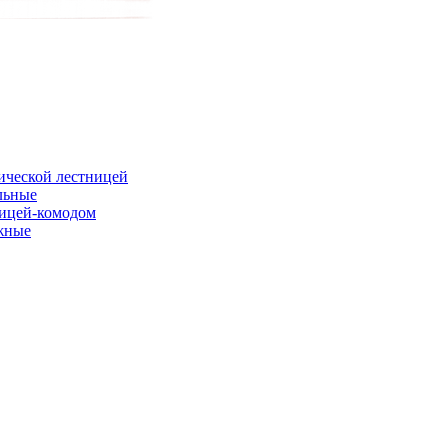
ической лестницей
льные
ницей-комодом
жные