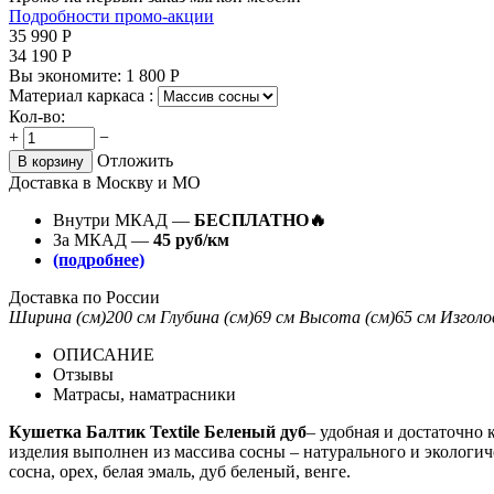
Подробности промо-акции
35 990
Р
34 190
Р
Вы экономите:
1 800
Р
Материал каркаса :
Кол-во:
+
−
Отложить
В корзину
Доставка в Москву и МО
Внутри МКАД —
БЕСПЛАТНО🔥
За МКАД —
45 руб/км
(подробнее)
Доставка по России
Ширина (см)
200 см
Глубина (см)
69 см
Высота (см)
65 см
Изголо
ОПИСАНИЕ
Отзывы
Матрасы, наматрасники
Кушетка Балтик Textile Беленый дуб
– удобная и достаточно 
изделия выполнен из массива сосны – натурального и экологи
сосна, орех, белая эмаль, дуб беленый, венге.