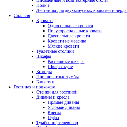
Письменные и компьютерные столы
Полки
Лестницы для двухъярусных кроватей и черда
Спальня
Кровати
Односпальные кровати
Полутороспальные кровати
Двуспальные кровати
Кровати из массива
Мягкие кровати
Туалетные столики
Шкафы
Распашные шкафы
Шкафы-купе
Комоды
Прикроватные тумбы
Банкетки
Гостиная и прихожая
Стенки для гостиной
Диваны и кресла
Прямые диваны
Угловые диваны
Кресла
Пуфы
Тумбы под телевизор