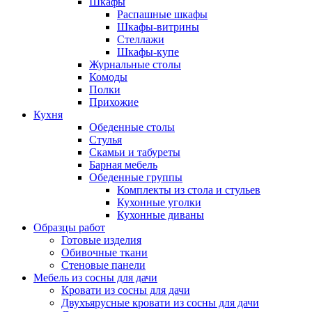
Шкафы
Распашные шкафы
Шкафы-витрины
Стеллажи
Шкафы-купе
Журнальные столы
Комоды
Полки
Прихожие
Кухня
Обеденные столы
Стулья
Скамьи и табуреты
Барная мебель
Обеденные группы
Комплекты из стола и стульев
Кухонные уголки
Кухонные диваны
Образцы работ
Готовые изделия
Обивочные ткани
Стеновые панели
Мебель из сосны для дачи
Кровати из сосны для дачи
Двухъярусные кровати из сосны для дачи