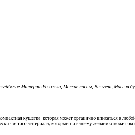
вье
Мягкое
Материал
Рогожка, Массив сосны, Вельвет, Массив б
компактная кушетка, которая может органично вписаться в любой 
чески чистого материала, который по вашему желанию может быт