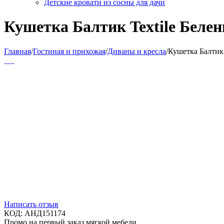
Детские кровати из сосны для дачи
Кушетка Балтик Textile Беле
Главная
/
Гостиная и прихожая
/
Диваны и кресла
/
Кушетка Балтик 
Написать отзыв
КОД:
АНД151174
Промо на первый заказ мягкой мебели