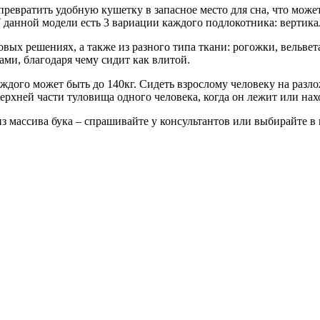
превратить удобную кушетку в запасное место для сна, что мож
 данной модели есть 3 вариации каждого подлокотника: вертика
вых решениях, а также из разного типа ткани: рогожки, вельвет
ми, благодаря чему сидит как влитой.
аждого может быть до 140кг. Сидеть взрослому человеку на разл
ерхней части туловища одного человека, когда он лежит или на
 массива бука – спрашивайте у консультантов или выбирайте в к