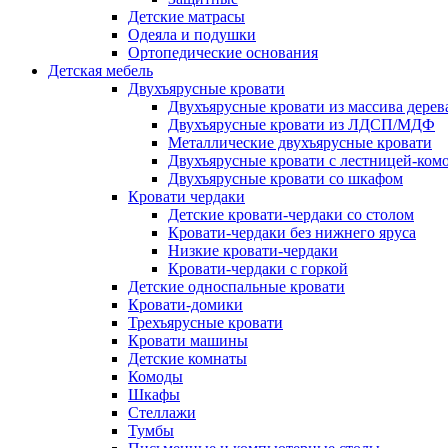
Детские матрасы
Одеяла и подушки
Ортопедические основания
Детская мебель
Двухъярусные кровати
Двухъярусные кровати из массива дерев
Двухъярусные кровати из ЛДСП/МДФ
Металлические двухъярусные кровати
Двухъярусные кровати с лестницей-ком
Двухъярусные кровати со шкафом
Кровати чердаки
Детские кровати-чердаки со столом
Кровати-чердаки без нижнего яруса
Низкие кровати-чердаки
Кровати-чердаки с горкой
Детские односпальные кровати
Кровати-домики
Трехъярусные кровати
Кровати машины
Детские комнаты
Комоды
Шкафы
Стеллажи
Тумбы