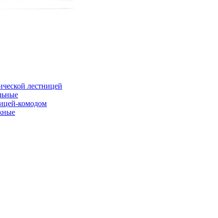
ической лестницей
льные
ницей-комодом
жные