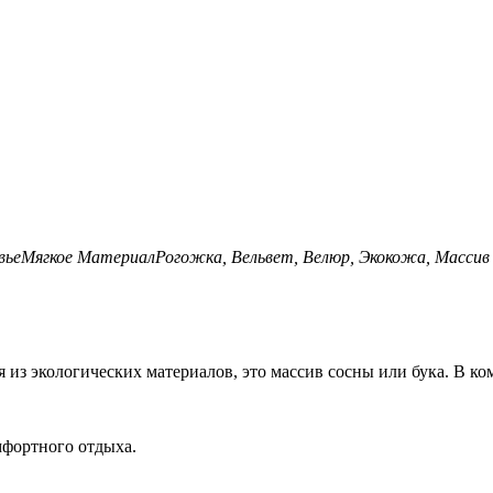
вье
Мягкое
Материал
Рогожка, Вельвет, Велюр, Экокожа, Массив 
 из экологических материалов, это массив сосны или бука. В ко
мфортного отдыха.