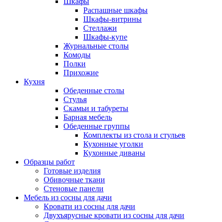
Шкафы
Распашные шкафы
Шкафы-витрины
Стеллажи
Шкафы-купе
Журнальные столы
Комоды
Полки
Прихожие
Кухня
Обеденные столы
Стулья
Скамьи и табуреты
Барная мебель
Обеденные группы
Комплекты из стола и стульев
Кухонные уголки
Кухонные диваны
Образцы работ
Готовые изделия
Обивочные ткани
Стеновые панели
Мебель из сосны для дачи
Кровати из сосны для дачи
Двухъярусные кровати из сосны для дачи