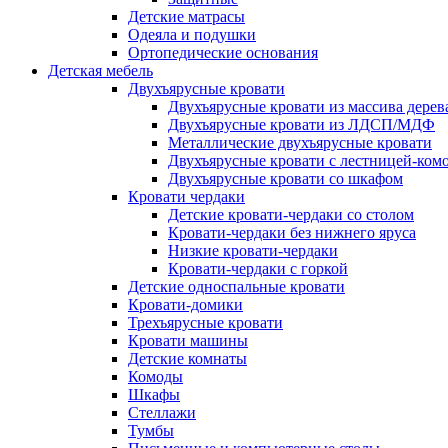
Детские матрасы
Одеяла и подушки
Ортопедические основания
Детская мебель
Двухъярусные кровати
Двухъярусные кровати из массива дерев
Двухъярусные кровати из ЛДСП/МДФ
Металлические двухъярусные кровати
Двухъярусные кровати с лестницей-ком
Двухъярусные кровати со шкафом
Кровати чердаки
Детские кровати-чердаки со столом
Кровати-чердаки без нижнего яруса
Низкие кровати-чердаки
Кровати-чердаки с горкой
Детские односпальные кровати
Кровати-домики
Трехъярусные кровати
Кровати машины
Детские комнаты
Комоды
Шкафы
Стеллажи
Тумбы