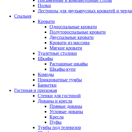
Письменные и компьютерные столы
Полки
Лестницы для двухъярусных кроватей и черда
Спальня
Кровати
Односпальные кровати
Полутороспальные кровати
Двуспальные кровати
Кровати из массива
Мягкие кровати
Туалетные столики
Шкафы
Распашные шкафы
Шкафы-купе
Комоды
Прикроватные тумбы
Банкетки
Гостиная и прихожая
Стенки для гостиной
Диваны и кресла
Прямые диваны
Угловые диваны
Кресла
Пуфы
Тумбы под телевизор