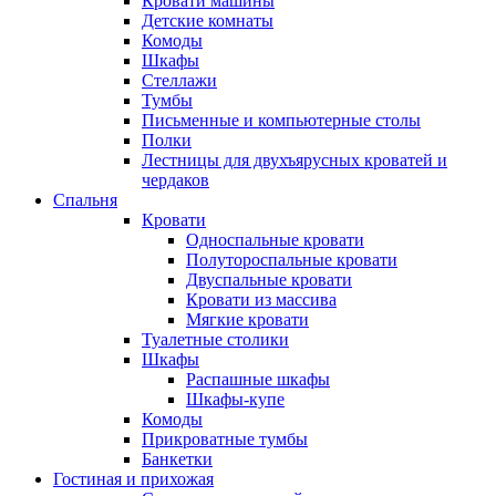
Кровати машины
Детские комнаты
Комоды
Шкафы
Стеллажи
Тумбы
Письменные и компьютерные столы
Полки
Лестницы для двухъярусных кроватей и
чердаков
Спальня
Кровати
Односпальные кровати
Полутороспальные кровати
Двуспальные кровати
Кровати из массива
Мягкие кровати
Туалетные столики
Шкафы
Распашные шкафы
Шкафы-купе
Комоды
Прикроватные тумбы
Банкетки
Гостиная и прихожая