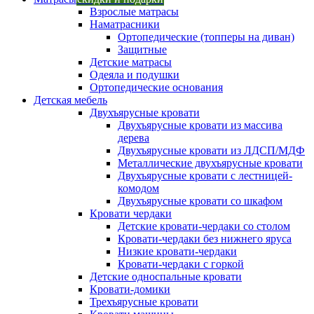
Взрослые матрасы
Наматрасники
Ортопедические (топперы на диван)
Защитные
Детские матрасы
Одеяла и подушки
Ортопедические основания
Детская мебель
Двухъярусные кровати
Двухъярусные кровати из массива
дерева
Двухъярусные кровати из ЛДСП/МДФ
Металлические двухъярусные кровати
Двухъярусные кровати с лестницей-
комодом
Двухъярусные кровати со шкафом
Кровати чердаки
Детские кровати-чердаки со столом
Кровати-чердаки без нижнего яруса
Низкие кровати-чердаки
Кровати-чердаки с горкой
Детские односпальные кровати
Кровати-домики
Трехъярусные кровати