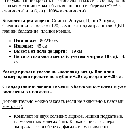
!
По умолчанию кровать изготовлена из массива сосны, но по
вашему желанию может быть выполнена из березы (+50% к
стоимости) или бука (+100% к стоимости).
Комплектация модели:
Спинки 2штуки, Царга 2штуки,
Средник при размере от 120, комплект подматрасников, ДВП,
планки балдахина, планки крыши.
Изголовье:
80/210 см
Изножье:
45 см
Высота от пола до царги:
19 см
Высота спального места (с учетом матраса 18 см):
43
см
Размер кровати указан по спальному месту. Внешний
размер одной кровати по глубине +20 см, по длине +20 см.
Стандартные основания входят в базовый комплект и уже
включены в стоимость.
Дополнительно можно заказать (если не включено в базовый
комплект):
Комплект из двух больших ящиков. Ящики подкатные,
на мебельных колесах 4 шт. Каркас ящика - фанера
экстра-класса из березы, фасад - из массива сосны.