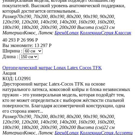
универсальная модель, которая подойдёт большинству
покупателей. Высокий уровень анатомической поддержки,
который достигается оптимальным...
Размер
70х190, 70х200, 80х190, 80х200, 90х190, 90х200,
120х190, 120х200, 140х190, 140х200, 160х190, 160х200,
180х190, 180х200, 200х190, 200х200
Высота (см)
23 см
Материал
Кокос, Латекс
Бренд
Lonax
Коллекции
Серия Классик
40 293
Р
26 996
Р
Вы экономите:
13 297
Р
Ширина :
Длина :
Ортопедический матрас Lonax Latex Cocos TFK
Aкция
КОД:
LO2991
Двусторонний матрас Latex-Cocos TFK на основе
натурального латекса, кокосовой койры и блока независимых
пружин - это универсальная модель, которая подойдёт тем,
кто не может определиться с выбором жёсткости спальной
поверхности. Благодаря ассиметричной конструкции, одна
его сторона имеет...
Размер
70х190, 70х200, 80х190, 80х200, 90х190, 90х200,
120х190, 120х200, 140х190, 140х200, 160х190, 160х200,
180х190, 180х200, 200х190, 200х200
Высота (см)
22 см
Материал
Кокос, Латекс
Бренд
Lonax
Коллекции
Серия Ассорти