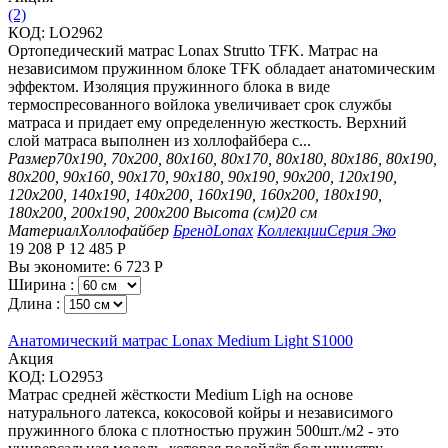
(2)
КОД:
LO2962
Ортопедический матрас Lonax Strutto TFK. Матрас на
независимом пружинном блоке TFK обладает анатомическим
эффектом. Изоляция пружинного блока в виде
термоспресованного войлока увеличивает срок службы
матраса и придает ему определенную жесткость. Верхний
слой матраса выполнен из холлофайбера с...
Размер
70х190, 70х200, 80х160, 80х170, 80х180, 80х186, 80х190,
80х200, 90х160, 90х170, 90х180, 90х190, 90х200, 120х190,
120х200, 140х190, 140х200, 160х190, 160х200, 180х190,
180х200, 200х190, 200х200
Высота (см)
20 см
Материал
Холлофайбер
Бренд
Lonax
Коллекции
Серия Эко
19 208
Р
12 485
Р
Вы экономите:
6 723
Р
Ширина :
Длина :
Анатомический матрас Lonax Medium Light S1000
Aкция
КОД:
LO2953
Матрас средней жёсткости Medium Ligh на основе
натурального латекса, кокосовой койры и независимого
пружинного блока с плотностью пружин 500шт./м2 - это