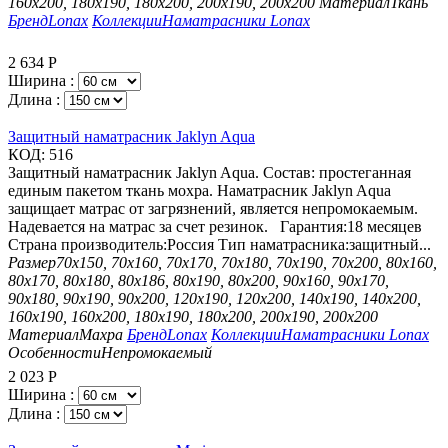
160х200, 180х190, 180х200, 200х190, 200х200
Материал
Ткань
Бренд
Lonax
Коллекции
Наматрасники Lonax
2 634
Р
Ширина :
Длина :
Защитный наматрасник Jaklyn Aqua
КОД:
516
Защитный наматрасник Jaklyn Aqua. Состав: простеганная
единым пакетом ткань мохра. Наматрасник Jaklyn Aqua
защищает матрас от загрязнений, является непромокаемым.
Надевается на матрас за счет резинок. Гарантия:18 месяцев
Страна производитель:Россия Тип наматрасника:защитный...
Размер
70х150, 70х160, 70х170, 70х180, 70х190, 70х200, 80х160,
80х170, 80х180, 80х186, 80х190, 80х200, 90х160, 90х170,
90х180, 90х190, 90х200, 120х190, 120х200, 140х190, 140х200,
160х190, 160х200, 180х190, 180х200, 200х190, 200х200
Материал
Махра
Бренд
Lonax
Коллекции
Наматрасники Lonax
Особенности
Непромокаемый
2 023
Р
Ширина :
Длина :