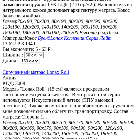
размещения пружин TFK Light (210 пр/м2.). Наполнитель из
натурального кокоса дополняет архитектуру матраса. Кокос
(кокосовая койра)...
Размер
70х190, 70х200, 80х190, 80х200, 90х190, 90х200,
120х190, 120х200, 140х190, 140х200, 160х190, 160х200,
180х190, 180х200, 200х190, 200х200
Высота (см)
16 см
Материал
Кокос
Бренд
Lonax
Коллекции
Серия Лайт
13 657
Р
8 194
Р
Вы экономите:
5 463
Р
Ширина :
Длина :
Скрученный матрас Lonax Roll
Aкция
КОД:
3008
Модель "Lonax Roll" (15 см) является прекрасным
соотношением цены и качества. В матрасах этой серии
используется Искусственный латекс (ППУ высокой
плотности). Так же возможность приобретения в скрученном
виде позволяет сильно облегчить транспортировку. Состав
матраса: Сторона 1...
Размер
70х190, 70х200, 80х160, 80х170, 80х180, 80х186, 80х190,
80х200, 90х160, 90х170, 90х180, 90х190, 90х200, 120х190,
120х200, 140х190, 140х200, 160х190, 160х200, 180х190,