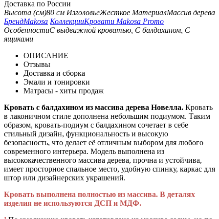
Доставка по России
Высота (см)
80 см
Изголовье
Жесткое
Материал
Массив дерева
Бренд
Makosa
Коллекции
Кровати Makosa Promo
Особенности
С выдвижной кроватью, С балдахином, С
ящиками
ОПИСАНИЕ
Отзывы
Доставка и сборка
Эмали и тонировки
Матрасы - хиты продаж
Кровать с балдахином из массива дерева Новелла.
Кровать
в лаконичном стиле дополнена небольшим подиумом. Таким
образом, кровать-подиум с балдахином сочетает в себе
стильный дизайн, функциональность и высокую
безопасность, что делает её отличным выбором для любого
современного интерьера. Модель выполнена из
высококачественного массива дерева, прочна и устойчива,
имеет просторное спальное место, удобную спинку, каркас для
штор или дизайнерских украшений.
Кровать выполнена полностью из массива. В деталях
изделия не используются ДСП и МДФ.