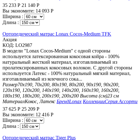
35 233
Р
21 140
Р
Вы экономите:
14 093
Р
Ширина :
Длина :
Ортопедический матрас Lonax Cocos-Medium TFK
Aкция
КОД:
LO2987
В модели "Lonax Cocos-Medium" с одной стороны
используется латексированная кокосовая койра - 100%
натуральный жесткий материал, изготавливаемый из
пролатексированных кокосовых волокон. С другой стороны
используется Латекс - 100% натуральный мягкий материал,
изготавливаемый из млечного сока...
Размер
70х190, 70х200, 80х190, 80х200, 90х190, 90х200,
120х190, 120х200, 140х190, 140х200, 160х190, 160х200,
180х190, 180х200, 200х190, 200х200
Высота (см)
23 см
Материал
Кокос, Латекс
Бренд
Lonax
Коллекции
Серия Ассорти
37 625
Р
25 209
Р
Вы экономите:
12 416
Р
Ширина :
Длина :
Ортопедический матрас Tiger Plus