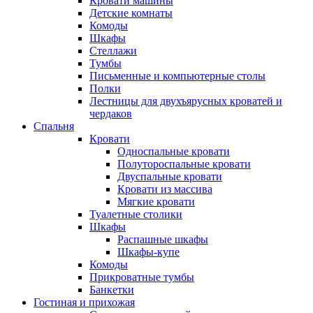
Кровати машины
Детские комнаты
Комоды
Шкафы
Стеллажи
Тумбы
Письменные и компьютерные столы
Полки
Лестницы для двухъярусных кроватей и
чердаков
Спальня
Кровати
Односпальные кровати
Полутороспальные кровати
Двуспальные кровати
Кровати из массива
Мягкие кровати
Туалетные столики
Шкафы
Распашные шкафы
Шкафы-купе
Комоды
Прикроватные тумбы
Банкетки
Гостиная и прихожая