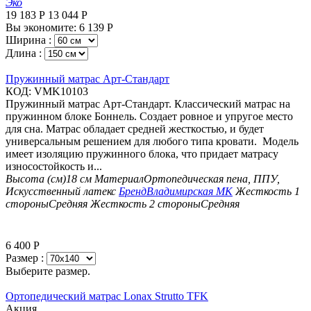
Эко
19 183
Р
13 044
Р
Вы экономите:
6 139
Р
Ширина :
Длина :
Пружинный матрас Арт-Стандарт
КОД:
VMK10103
Пружинный матрас Арт-Стандарт. Классический матрас на
пружинном блоке Боннель. Создает ровное и упругое место
для сна. Матрас обладает средней жесткостью, и будет
универсальным решением для любого типа кровати. Модель
имеет изоляцию пружинного блока, что придает матрасу
износостойкость и...
Высота (см)
18 см
Материал
Ортопедическая пена, ППУ,
Искусственный латекс
Бренд
Владимирская МК
Жесткость 1
стороны
Средняя
Жесткость 2 стороны
Средняя
6 400
Р
Размер :
Выберите размер.
Ортопедический матрас Lonax Strutto TFK
Aкция