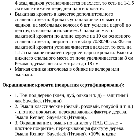
Фасад ящиков устанавливается внахлест, то есть на 1-1.5
см выше нижней передней царги кровати.
Выкатная кровать в качестве дополнительного
спального места. Кровать устанавливается вместо
ящиков, на мебельных колесах 6 шт, усилена царгой по
центру, оснащена основанием. Спальное место
выкатной кровати по длине короче на 10 см основного
спального места, ширина - на выбор 70/80/90 см. Фасад
выкатной кровати устанавливается внахлест, то есть на
1-1.5 см выше нижней передней царги кровати. Высота
нижнего спального места от пола увеличивается на 8 см.
Рекомендуемая высота матраса до 18 см.
Мягкая спинка изголовья в обивке из велюра или
экокожи.
Окрашивание кровати (покрытия сертифицированы):
1. Тон под дерево (клен, дуб, ольха и т. д) + защитный
лак Sayerlack (Италия).
2. Эмали классические (белый, розовый, голубой и т. д.)
- плотное покрытие, перекрывающая фактуру дерева.
Эмали Renner, Sayerlack (Италия).
3. Окрашивание в эмаль по каталогу RAL Classic
-
плотное покрытие, перекрывающая фактуру дерева.
Эмали Renner, Sayerlack (Италия).
+10% к цене