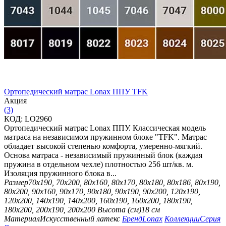
Ортопедический матрас Lonax ППУ TFK
Aкция
(3)
КОД:
LO2960
Ортопедический матрас Lonax ППУ. Классическая модель
матраса на независимом пружинном блоке "TFK". Матрас
обладает высокой степенью комфорта, умеренно-мягкий.
Основа матраса - независимый пружинный блок (каждая
пружина в отдельном чехле) плотностью 256 шт/кв. м.
Изоляция пружинного блока в...
Размер
70х190, 70х200, 80х160, 80х170, 80х180, 80х186, 80х190,
80х200, 90х160, 90х170, 90х180, 90х190, 90х200, 120х190,
120х200, 140х190, 140х200, 160х190, 160х200, 180х190,
180х200, 200х190, 200х200
Высота (см)
18 см
Материал
Искусственный латекс
Бренд
Lonax
Коллекции
Серия