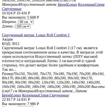
180х200, 200х190, 200х200
Высота (см)
15 см
Материал
Искусственный латекс
Бренд
Lonax
Коллекции
Серия
Скрученные
16 024
Р
10 416
Р
Вы экономите:
5 608
Р
Ширина :
Длина :
Скрученный матрас Lonax Roll Comfort 2
Aкция
КОД:
3012
Скрученный матрас Lonax Roll Comfort 2 (17 см) является
прекрасным соотношением цены и качества. В матрасах этой
серии используется Искусственный латекс (ППУ высокой
плотности) и натуральный Латекс 2 см высотой (с одной
стороны), что делает матрас более удобным и комфортным.
Так же...
Размер
70х150, 70х160, 70х170, 70х180, 70х190, 70х200, 80х160,
80х170, 80х180, 80х186, 80х190, 80х200, 90х160, 90х170,
90х180, 90х190, 90х200, 120х190, 120х200, 140х190, 140х200,
160х190, 160х200, 180х190, 180х200, 200х190, 200х200
Высота
(см)
17 см
Материал
Искусственный латекс, Латекс
Бренд
Lonax
Коллекции
Серия Скрученные
22 817
Р
14 831
Р
Вы экономите:
7 986
Р