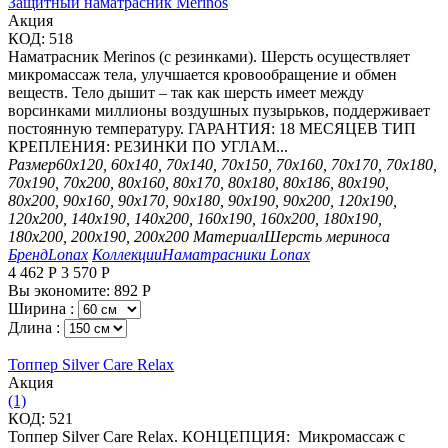
Защитный наматрасник Merinos
Aкция
КОД:
518
Наматрасник Merinos (с резинками). Шерсть осуществляет
микромассаж тела, улучшается кровообращение и обмен
веществ. Тело дышит – так как шерсть имеет между
ворсинками миллионы воздушных пузырьков, поддерживает
постоянную температуру. ГАРАНТИЯ: 18 МЕСЯЦЕВ ТИП
КРЕПЛЕНИЯ: РЕЗИНКИ ПО УГЛАМ...
Размер
60х120, 60х140, 70х140, 70х150, 70х160, 70х170, 70х180,
70х190, 70х200, 80х160, 80х170, 80х180, 80х186, 80х190,
80х200, 90х160, 90х170, 90х180, 90х190, 90х200, 120х190,
120х200, 140х190, 140х200, 160х190, 160х200, 180х190,
180х200, 200х190, 200х200
Материал
Шерсть мериноса
Бренд
Lonax
Коллекции
Наматрасники Lonax
4 462
Р
3 570
Р
Вы экономите:
892
Р
Ширина :
Длина :
Топпер Silver Care Relax
Aкция
(1)
КОД:
521
Топпер Silver Care Relax. КОНЦЕПЦИЯ: Микромассаж с