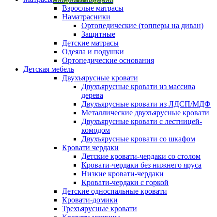
Взрослые матрасы
Наматрасники
Ортопедические (топперы на диван)
Защитные
Детские матрасы
Одеяла и подушки
Ортопедические основания
Детская мебель
Двухъярусные кровати
Двухъярусные кровати из массива
дерева
Двухъярусные кровати из ЛДСП/МДФ
Металлические двухъярусные кровати
Двухъярусные кровати с лестницей-
комодом
Двухъярусные кровати со шкафом
Кровати чердаки
Детские кровати-чердаки со столом
Кровати-чердаки без нижнего яруса
Низкие кровати-чердаки
Кровати-чердаки с горкой
Детские односпальные кровати
Кровати-домики
Трехъярусные кровати