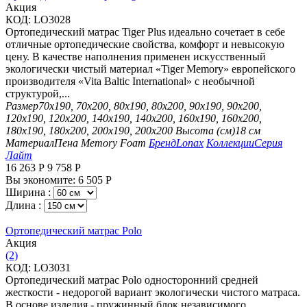
Aкция
КОД:
LO3028
Ортопедический матрас Tiger Plus идеально сочетает в себе
отличные ортопедические свойства, комфорт и невысокую
цену. В качестве наполнения применен искусственный
экологически чистый материал «Tiger Memory» европейского
производителя «Vita Baltic International» с необычной
структурой,...
Размер
70х190, 70х200, 80х190, 80х200, 90х190, 90х200,
120х190, 120х200, 140х190, 140х200, 160х190, 160х200,
180х190, 180х200, 200х190, 200х200
Высота (см)
18 см
Материал
Пена Memory Foam
Бренд
Lonax
Коллекции
Серия
Лайт
16 263
Р
9 758
Р
Вы экономите:
6 505
Р
Ширина :
Длина :
Ортопедический матрас Polo
Aкция
(2)
КОД:
LO3031
Ортопедический матрас Polo односторонний средней
жесткости - недорогой вариант экологически чистого матраса.
В основе изделия - пружинный блок независимого