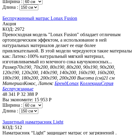
Ширина :
Длина :
Беспружинный матрас Lonax Fusion
Aкция
КОД:
2972
Превосходная модель "Lonax Fusion" обладает отличным
ортопедическим эффектом, а использование в ней
натуральных материалов делает ее еще более
привлекательной. В этой модели чередуются такие материалы
как: Латекс-100% натуральный мягкий материал,
изготавливаемый из млечного сока каучуконосных...
Размер
70х190, 70х200, 80х190, 80х200, 90х190, 90х200,
120х190, 120х200, 140х190, 140х200, 160х190, 160х200,
180х190, 180х200, 200х190, 200х200
Высота (см)
21 см
Материал
Кокос, Латекс
Бренд
Lonax
Коллекции
Серия
Беспружинные
48 341
Р
32 388
Р
Вы экономите:
15 953
Р
Ширина :
Длина :
Защитный наматрасник Light
КОД:
512
Наматрасник “Light” защищает матрас от загрязнений .