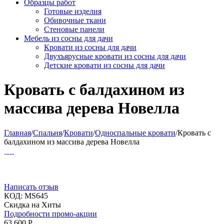
Образцы работ
Готовые изделия
Обивочные ткани
Стеновые панели
Мебель из сосны для дачи
Кровати из сосны для дачи
Двухъярусные кровати из сосны для дачи
Детские кровати из сосны для дачи
Кровать с балдахином из
массива дерева Новелла
Главная
/
Спальня
/
Кровати
/
Односпальные кровати
/
Кровать с
балдахином из массива дерева Новелла
Написать отзыв
КОД:
MS645
Скидка на Хиты
Подробности промо-акции
63 600
Р