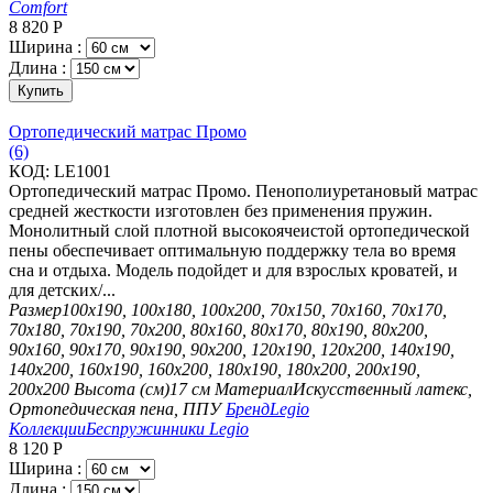
Comfort
8 820
Р
Ширина :
Длина :
Купить
Ортопедический матрас Промо
(6)
КОД:
LE1001
Ортопедический матрас Промо. Пенополиуретановый матрас
средней жесткости изготовлен без применения пружин.
Монолитный слой плотной высокоячеистой ортопедической
пены обеспечивает оптимальную поддержку тела во время
сна и отдыха. Модель подойдет и для взрослых кроватей, и
для детских/...
Размер
100х190, 100х180, 100х200, 70х150, 70х160, 70х170,
70х180, 70х190, 70х200, 80х160, 80х170, 80х190, 80х200,
90х160, 90х170, 90х190, 90х200, 120х190, 120х200, 140х190,
140х200, 160х190, 160х200, 180х190, 180х200, 200х190,
200х200
Высота (см)
17 см
Материал
Искусственный латекс,
Ортопедическая пена, ППУ
Бренд
Legio
Коллекции
Беспружинники Legio
8 120
Р
Ширина :
Длина :