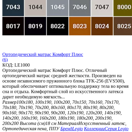
Ортопедический матрас Комфорт Плюс
(6)
КОД:
LE1000
Ортопедический матрас Комфорт Плюс. Отличный
ортопедический матрас средней жесткости. Произведен на
основе независимого пружинного блока TFK-256 (EVS500),
который обеспечивает оптимальную поддержку тела во время
сна и отдыха. Комфортный слой из искусственного латекса
дарит необходимую мягкость...
Размер
100х180, 100х190, 100х200, 70х150, 70х160, 70х170,
70х180, 70х190, 70х200, 80х160, 80х170, 80х190, 80х200,
90х160, 90х170, 90х190, 90х200, 120х190, 120х200, 140х190,
140х200, 160х190, 160х200, 180х190, 180х200, 200х190,
200х200
Высота (см)
18 см
Материал
Искусственный латекс,
Ортопедическая пена, ППУ
Бренд
Legio
Коллекции
Серия Legio