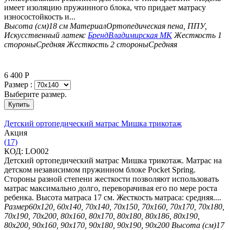
имеет изоляцию пружинного блока, что придает матрасу
износостойкость и...
Высота (см)
18 см
Материал
Ортопедическая пена, ППУ,
Искусственный латекс
Бренд
Владимирская МК
Жесткость 1
стороны
Средняя
Жесткость 2 стороны
Средняя
6 400
Р
Размер :
Выберите размер.
Купить
Детский ортопедический матрас Мишка трикотаж
Aкция
(17)
КОД:
LO002
Детский ортопедический матрас Мишка трикотаж. Матрас на
детском независимом пружинном блоке Pocket Spring.
Стороны разной степени жесткости позволяют использовать
матрас максимально долго, переворачивая его по мере роста
ребенка. Высота матраса 17 см. Жесткость матраса: средняя....
Размер
60х120, 60х140, 70х140, 70х150, 70х160, 70х170, 70х180,
70х190, 70х200, 80х160, 80х170, 80х180, 80х186, 80х190,
80х200, 90х160, 90х170, 90х180, 90х190, 90х200
Высота (см)
17