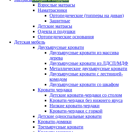
Взрослые матрасы
Наматрасники
Ортопедические (топперы на диван)
Защитные
Детские матрасы
Одеяла и подушки
Ортопедические основания
Детская мебель
Двухъярусные кровати
Двухъярусные кровати из массива
дерева
Двухъярусные кровати из ЛДСП/МДФ
Металлические двухъярусные кровати
Двухъярусные кровати с лестницей-
комодом
Двухъярусные кровати со шкафом
Кровати чердаки
Детские кровати-чердаки со столом
Кровати-чердаки без нижнего яруса
Низкие кровати-чердаки
Кровати-чердаки с горкой
Детские односпальные кровати
Кровати-домики
Трехъярусные кровати