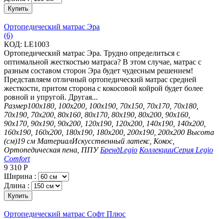
Купить
Ортопедический матрас Эра
(6)
КОД:
LE1003
Ортопедический матрас Эра. Трудно определиться с
оптимальной жесткостью матраса? В этом случае, матрас с
разным составом сторон Эра будет чудесным решением!
Представляем отличный ортопедический матрас средней
жесткости, притом сторона с кокосовой койрой будет более
ровной и упругой. Другая...
Размер
100х180, 100х200, 100х190, 70х150, 70х170, 70х180,
70х190, 70х200, 80х160, 80х170, 80х190, 80х200, 90х160,
90х170, 90х190, 90х200, 120х190, 120х200, 140х190, 140х200,
160х190, 160х200, 180х190, 180х200, 200х190, 200х200
Высота
(см)
19 см
Материал
Искусственный латекс, Кокос,
Ортопедическая пена, ППУ
Бренд
Legio
Коллекции
Серия Legio
Comfort
9 310
Р
Ширина :
Длина :
Купить
Ортопедический матрас Софт Плюс