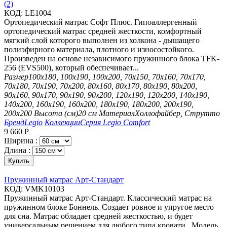
(2)
КОД:
LE1004
Ортопедический матрас Софт Плюс. Гипоаллергенный
ортопедический матрас средней жесткости, комфортный
мягкий слой которого выполнен из холкона - дышащего
полиэфирного материала, плотного и износостойкого.
Произведен на основе независимого пружинного блока TFK-
256 (EVS500), который обеспечивает...
Размер
100х180, 100х190, 100х200, 70х150, 70х160, 70х170,
70х180, 70х190, 70х200, 80х160, 80х170, 80х190, 80х200,
90х160, 90х170, 90х190, 90х200, 120х190, 120х200, 140х190,
140х200, 160х190, 160х200, 180х190, 180х200, 200х190,
200х200
Высота (см)
20 см
Материал
Холлофайбер, Струтто
Бренд
Legio
Коллекции
Серия Legio Comfort
9 660
Р
Ширина :
Длина :
Купить
Пружинный матрас Арт-Стандарт
КОД:
VMK10103
Пружинный матрас Арт-Стандарт. Классический матрас на
пружинном блоке Боннель. Создает ровное и упругое место
для сна. Матрас обладает средней жесткостью, и будет
универсальным решением для любого типа кровати. Модель