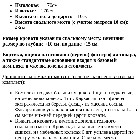
Изголовье:
170см
Изножье:
170см
Высота от пола до царги:
19см
Высота спального места (с учетом матраса 18 см):
43см
Размер кровати указан по спальному месту. Внешний
размер по глубине +10 см, по длине +15 см.
Бортики, ящики на основной (первой) фотографии товара,
а также стандартные основания входят в базовый
комплект и уже включены в стоимость.
Дополнительно можно заказать (если не включено в базовый
комплект):
Комплект из двух больших ящиков. Ящики подкатные,
на мебельных колесах 4 шт. Каркас ящика - фанера
экстра-класса из березы, фасад - из массива сосны.
Фасад ящиков устанавливается внахлест, то есть на 1-1.5
см выше нижней передней царги кровати.
Выкатная кровать в качестве дополнительного
спального места. Кровать устанавливается вместо
ящиков, на мебельных колесах 6 шт, усилена царгой по
центру, оснащена основанием. Спальное место