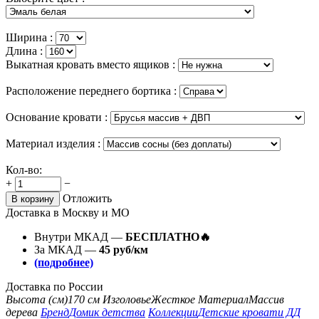
Ширина :
Длина :
Выкатная кровать вместо ящиков :
Расположение переднего бортика :
Основание кровати :
Материал изделия :
Кол-во:
+
−
Отложить
В корзину
Доставка в Москву и МО
Внутри МКАД —
БЕСПЛАТНО🔥
За МКАД —
45 руб/км
(подробнее)
Доставка по России
Высота (см)
170 см
Изголовье
Жесткое
Материал
Массив
дерева
Бренд
Домик детства
Коллекции
Детские кровати ДД