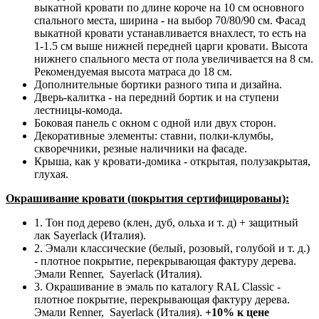
выкатной кровати по длине короче на 10 см основного
спального места, ширина - на выбор 70/80/90 см. Фасад
выкатной кровати устанавливается внахлест, то есть на
1-1.5 см выше нижней передней царги кровати. Высота
нижнего спального места от пола увеличивается на 8 см.
Рекомендуемая высота матраса до 18 см.
Дополнительные бортики разного типа и дизайна.
Дверь-калитка - на передний бортик и на ступени
лестницы-комода.
Боковая панель с окном с одной или двух сторон.
Декоративные элементы: ставни, полки-клумбы,
скворечники, резные наличники на фасаде.
Крыша, как у кровати-домика - открытая, полузакрытая,
глухая.
Окрашивание кровати (покрытия сертифицированы):
1. Тон под дерево (клен, дуб, ольха и т. д) + защитный
лак Sayerlack (Италия).
2. Эмали классические (белый, розовый, голубой и т. д.)
- плотное покрытие, перекрывающая фактуру дерева.
Эмали Renner, Sayerlack (Италия).
3. Окрашивание в эмаль по каталогу RAL Classic -
плотное покрытие, перекрывающая фактуру дерева.
Эмали Renner, Sayerlack (Италия).
+10% к цене