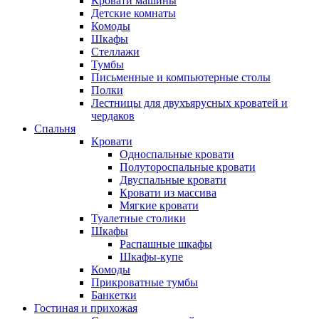
Кровати машины
Детские комнаты
Комоды
Шкафы
Стеллажи
Тумбы
Письменные и компьютерные столы
Полки
Лестницы для двухъярусных кроватей и
чердаков
Спальня
Кровати
Односпальные кровати
Полутороспальные кровати
Двуспальные кровати
Кровати из массива
Мягкие кровати
Туалетные столики
Шкафы
Распашные шкафы
Шкафы-купе
Комоды
Прикроватные тумбы
Банкетки
Гостиная и прихожая