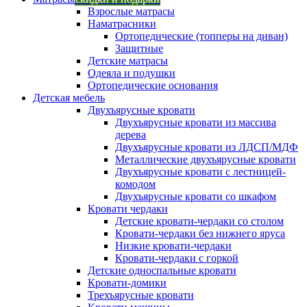
Взрослые матрасы
Наматрасники
Ортопедические (топперы на диван)
Защитные
Детские матрасы
Одеяла и подушки
Ортопедические основания
Детская мебель
Двухъярусные кровати
Двухъярусные кровати из массива
дерева
Двухъярусные кровати из ЛДСП/МДФ
Металлические двухъярусные кровати
Двухъярусные кровати с лестницей-
комодом
Двухъярусные кровати со шкафом
Кровати чердаки
Детские кровати-чердаки со столом
Кровати-чердаки без нижнего яруса
Низкие кровати-чердаки
Кровати-чердаки с горкой
Детские односпальные кровати
Кровати-домики
Трехъярусные кровати