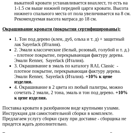
выкатной кровати устанавливается внахлест, то есть на
1-1.5 см выше нижней передней царги кровати. Высота
нижнего спального места от пола увеличивается на 8 см.
Рекомендуемая высота матраса до 18 см.
Окрашивание кровати (покрытия сертифицированы):
1. Тон под дерево (клен, дуб, ольха и т. д) + защитный
лак Sayerlack (Италия).
2. Эмали классические (белый, розовый, голубой и т. д.)
- плотное покрытие, перекрывающая фактуру дерева.
Эмали Renner, Sayerlack (Италия).
3. Окрашивание в эмаль по каталогу RAL Classic
-
плотное покрытие, перекрывающая фактуру дерева.
Эмали Renner, Sayerlack (Италия).
+10% к цене
изделия.
4. Окрашивание в 2 цвета из любый палитры, можно
сочетать 2 эмали, 2 тона, эмаль и тон под дерево.
+10%
к цене изделия.
Поставка кровати в разобранном виде крупными узлами.
Инструкция для самостоятельной сборки в комплекте.
Предлагаем услугу сборки сразу при доставке - сборщика не
придется ждать дополнительно.