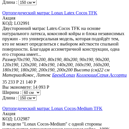
Длина :
Ортопедический матрас Lonax Latex Cocos TFK
Aкция
КОД:
LO2991
Двусторонний матрас Latex-Cocos TFK на основе
натурального латекса, кокосовой койры и блока независимых
пружин - это универсальная модель, которая подойдёт тем,
кто не может определиться с выбором жёсткости спальной
поверхности. Благодаря ассиметричной конструкции, одна
его сторона имеет...
Размер
70х190, 70х200, 80х190, 80х200, 90х190, 90х200,
120х190, 120х200, 140х190, 140х200, 160х190, 160х200,
180х190, 180х200, 200х190, 200х200
Высота (см)
22 см
Материал
Кокос, Латекс
Бренд
Lonax
Коллекции
Серия Ассорти
35 233
Р
21 140
Р
Вы экономите:
14 093
Р
Ширина :
Длина :
Ортопедический матрас Lonax Cocos-Medium TFK
Aкция
КОД:
LO2987
В модели "Lonax Cocos-Medium" с одной стороны