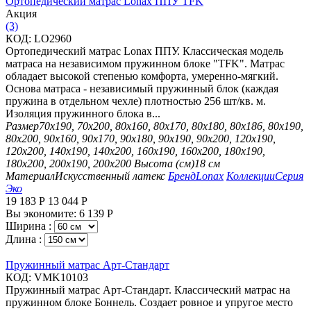
Ортопедический матрас Lonax ППУ TFK
Aкция
(3)
КОД:
LO2960
Ортопедический матрас Lonax ППУ. Классическая модель
матраса на независимом пружинном блоке "TFK". Матрас
обладает высокой степенью комфорта, умеренно-мягкий.
Основа матраса - независимый пружинный блок (каждая
пружина в отдельном чехле) плотностью 256 шт/кв. м.
Изоляция пружинного блока в...
Размер
70х190, 70х200, 80х160, 80х170, 80х180, 80х186, 80х190,
80х200, 90х160, 90х170, 90х180, 90х190, 90х200, 120х190,
120х200, 140х190, 140х200, 160х190, 160х200, 180х190,
180х200, 200х190, 200х200
Высота (см)
18 см
Материал
Искусственный латекс
Бренд
Lonax
Коллекции
Серия
Эко
19 183
Р
13 044
Р
Вы экономите:
6 139
Р
Ширина :
Длина :
Пружинный матрас Арт-Стандарт
КОД:
VMK10103
Пружинный матрас Арт-Стандарт. Классический матрас на
пружинном блоке Боннель. Создает ровное и упругое место