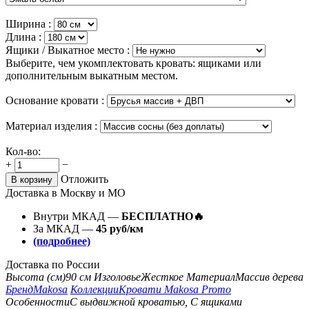
Ширина :
Длина :
Ящики / Выкатное место :
Выберите, чем укомплектовать кровать: ящиками или
дополнительным выкатным местом.
Основание кровати :
Материал изделия :
Кол-во:
+
−
Отложить
В корзину
Доставка в Москву и МО
Внутри МКАД —
БЕСПЛАТНО🔥
За МКАД —
45 руб/км
(подробнее)
Доставка по России
Высота (см)
90 см
Изголовье
Жесткое
Материал
Массив дерева
Бренд
Makosa
Коллекции
Кровати Makosa Promo
Особенности
С выдвижной кроватью, С ящиками