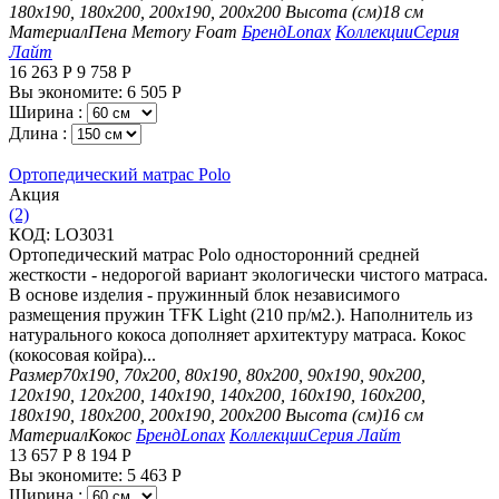
180х190, 180х200, 200х190, 200х200
Высота (см)
18 см
Материал
Пена Memory Foam
Бренд
Lonax
Коллекции
Серия
Лайт
16 263
Р
9 758
Р
Вы экономите:
6 505
Р
Ширина :
Длина :
Ортопедический матрас Polo
Aкция
(2)
КОД:
LO3031
Ортопедический матрас Polo односторонний средней
жесткости - недорогой вариант экологически чистого матраса.
В основе изделия - пружинный блок независимого
размещения пружин TFK Light (210 пр/м2.). Наполнитель из
натурального кокоса дополняет архитектуру матраса. Кокос
(кокосовая койра)...
Размер
70х190, 70х200, 80х190, 80х200, 90х190, 90х200,
120х190, 120х200, 140х190, 140х200, 160х190, 160х200,
180х190, 180х200, 200х190, 200х200
Высота (см)
16 см
Материал
Кокос
Бренд
Lonax
Коллекции
Серия Лайт
13 657
Р
8 194
Р
Вы экономите:
5 463
Р
Ширина :