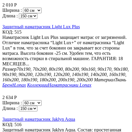
2 010
Р
Ширина :
Длина :
Защитный наматрасник Light Lux Plus
КОД:
515
Наматрасник Light Lux Plus защищает матрас от загрязнений.
Отличие наматрасника “Light Lux+” от наматрасника “Light
Lux” в том, что за счет боковин он закрывает все стороны
матраса. Высота боковин -25 см. Удобен тем, что есть
возможность стирки в стиральной машине. ГАРАНТИЯ: 18
МЕСЯЦЕВ...
Размер
70х190, 70х200, 80х190, 80х200, 90х160, 90х170, 90х180,
90х190, 90х200, 120х190, 120х200, 140х190, 140х200, 160х190,
160х200, 180х190, 180х200, 200х190, 200х200
Материал
Ткань
Бренд
Lonax
Коллекции
Наматрасники Lonax
2 634
Р
Ширина :
Длина :
Защитный наматрасник Jaklyn Aqua
КОД:
516
Защитный наматрасник Jaklyn Aqua. Состав: простеганная