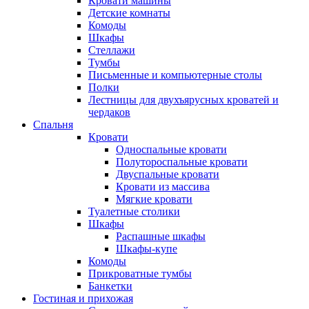
Кровати машины
Детские комнаты
Комоды
Шкафы
Стеллажи
Тумбы
Письменные и компьютерные столы
Полки
Лестницы для двухъярусных кроватей и
чердаков
Спальня
Кровати
Односпальные кровати
Полутороспальные кровати
Двуспальные кровати
Кровати из массива
Мягкие кровати
Туалетные столики
Шкафы
Распашные шкафы
Шкафы-купе
Комоды
Прикроватные тумбы
Банкетки
Гостиная и прихожая