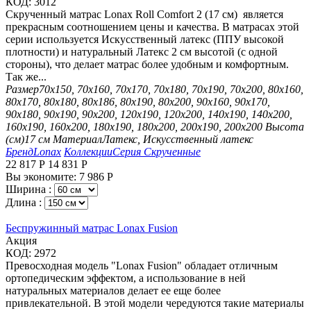
КОД:
3012
Скрученный матрас Lonax Roll Comfort 2 (17 см) является
прекрасным соотношением цены и качества. В матрасах этой
серии используется Искусственный латекс (ППУ высокой
плотности) и натуральный Латекс 2 см высотой (с одной
стороны), что делает матрас более удобным и комфортным.
Так же...
Размер
70х150, 70х160, 70х170, 70х180, 70х190, 70х200, 80х160,
80х170, 80х180, 80х186, 80х190, 80х200, 90х160, 90х170,
90х180, 90х190, 90х200, 120х190, 120х200, 140х190, 140х200,
160х190, 160х200, 180х190, 180х200, 200х190, 200х200
Высота
(см)
17 см
Материал
Латекс, Искусственный латекс
Бренд
Lonax
Коллекции
Серия Скрученные
22 817
Р
14 831
Р
Вы экономите:
7 986
Р
Ширина :
Длина :
Беспружинный матрас Lonax Fusion
Aкция
КОД:
2972
Превосходная модель "Lonax Fusion" обладает отличным
ортопедическим эффектом, а использование в ней
натуральных материалов делает ее еще более
привлекательной. В этой модели чередуются такие материалы