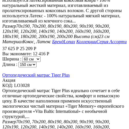
используется латексированная кокосовая койра - 100%
натуральный жесткий материал, изготавливаемый из
пролатексированных кокосовых волокон. С другой стороны
используется Латекс - 100% натуральный мягкий материал,
изготавливаемый из млечного сока...
Размер
70х190, 70х200, 80х190, 80х200, 90х190, 90х200,
120х190, 120х200, 140х190, 140х200, 160х190, 160х200,
180х190, 180х200, 200х190, 200х200
Высота (см)
23 см
Материал
Кокос, Латекс
Бренд
Lonax
Коллекции
Серия Ассорти
37 625
Р
25 209
Р
Вы экономите:
12 416
Р
Ширина :
Длина :
Ортопедический матрас Tiger Plus
Aкция
КОД:
LO3028
Ортопедический матрас Tiger Plus идеально сочетает в себе
отличные ортопедические свойства, комфорт и невысокую
цену. В качестве наполнения применен искусственный
экологически чистый материал «Tiger Memory» европейского
производителя «Vita Baltic International» с необычной
структурой,...
Размер
70х190, 70х200, 80х190, 80х200, 90х190, 90х200,
120х190, 120х200, 140х190, 140х200, 160х190, 160х200,