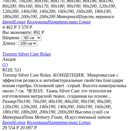
70х190, 70х200, 80х160, 80х170, 80х180, 80х186, 80х190,
80х200, 90х160, 90х170, 90х180, 90х190, 90х200, 120х190,
120х200, 140х190, 140х200, 160х190, 160х200, 180х190,
180х200, 200х190, 200х200
Материал
Шерсть мериноса
Бренд
Lonax
Коллекции
Наматрасники Lonax
4 462
Р
3 570
Р
Вы экономите:
892
Р
Ширина :
Длина :
Топпер Silver Care Relax
Aкция
(1)
КОД:
521
Топпер Silver Care Relax. КОНЦЕПЦИЯ: Микромассаж с
эффектом релакса и антибактериальные свойства благодаря
ионам серебра. Основной цвет –серый. Высота наматрасника
около 7 см. ЧЕХОЛ: Ткань Silver Care это технология
изготовления матрасной ткани, созданная на основе...
Размер
70х190, 70х200, 80х190, 80х200, 90х190, 90х200,
120х190, 120х200, 140х190, 140х200, 160х190, 160х200,
180х190, 180х200, 200х190, 200х200
Высота (см)
5 см
Материал
Пена Memory Foam, Искусственный латекс
Бренд
Lonax
Коллекции
Наматрасники Lonax
29 554
Р
20 097
Р