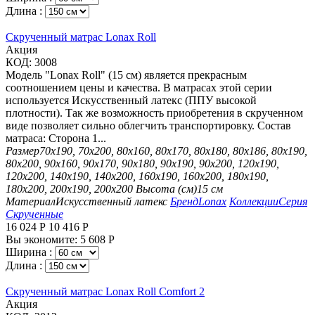
Длина :
Скрученный матрас Lonax Roll
Aкция
КОД:
3008
Модель "Lonax Roll" (15 см) является прекрасным
соотношением цены и качества. В матрасах этой серии
используется Искусственный латекс (ППУ высокой
плотности). Так же возможность приобретения в скрученном
виде позволяет сильно облегчить транспортировку. Состав
матраса: Сторона 1...
Размер
70х190, 70х200, 80х160, 80х170, 80х180, 80х186, 80х190,
80х200, 90х160, 90х170, 90х180, 90х190, 90х200, 120х190,
120х200, 140х190, 140х200, 160х190, 160х200, 180х190,
180х200, 200х190, 200х200
Высота (см)
15 см
Материал
Искусственный латекс
Бренд
Lonax
Коллекции
Серия
Скрученные
16 024
Р
10 416
Р
Вы экономите:
5 608
Р
Ширина :
Длина :
Скрученный матрас Lonax Roll Comfort 2
Aкция