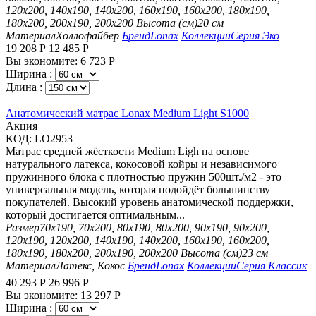
120х200, 140х190, 140х200, 160х190, 160х200, 180х190,
180х200, 200х190, 200х200
Высота (см)
20 см
Материал
Холлофайбер
Бренд
Lonax
Коллекции
Серия Эко
19 208
Р
12 485
Р
Вы экономите:
6 723
Р
Ширина :
Длина :
Анатомический матрас Lonax Medium Light S1000
Aкция
КОД:
LO2953
Матрас средней жёсткости Medium Ligh на основе
натурального латекса, кокосовой койры и независимого
пружинного блока с плотностью пружин 500шт./м2 - это
универсальная модель, которая подойдёт большинству
покупателей. Высокий уровень анатомической поддержки,
который достигается оптимальным...
Размер
70х190, 70х200, 80х190, 80х200, 90х190, 90х200,
120х190, 120х200, 140х190, 140х200, 160х190, 160х200,
180х190, 180х200, 200х190, 200х200
Высота (см)
23 см
Материал
Латекс, Кокос
Бренд
Lonax
Коллекции
Серия Классик
40 293
Р
26 996
Р
Вы экономите:
13 297
Р
Ширина :