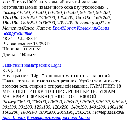
как: Латекс-100% натуральный мягкий материал,
изготавливаемый из млечного сока каучуконосных...
Размер
70х190, 70х200, 80х190, 80х200, 90х190, 90х200,
120х190, 120х200, 140х190, 140х200, 160х190, 160х200,
180х190, 180х200, 200х190, 200х200
Высота (см)
21 см
Материал
Кокос, Латекс
Бренд
Lonax
Коллекции
Серия
Беспружинные
48 341
Р
32 388
Р
Вы экономите:
15 953
Р
Ширина :
Длина :
Защитный наматрасник Light
КОД:
512
Наматрасник “Light” защищает матрас от загрязнений .
Надевается на матрас за счет резинок. Удобен тем, что есть
возможность стирки в стиральной машине. ГАРАНТИЯ: 18
МЕСЯЦЕВ ТИП КРЕПЛЕНИЯ: РЕЗИНКИ ПО УГЛАМ
МАТЕРИАЛ: ЖАККАРД ЭКО СО СТЕЖКОЙ
Размер
70х190, 70х200, 80х190, 80х200, 90х160, 90х170, 90х180,
90х190, 90х200, 120х190, 120х200, 140х190, 140х200, 160х190,
160х200, 180х190, 180х200, 200х190, 200х200
Материал
Ткань
Бренд
Lonax
Коллекции
Наматрасники Lonax