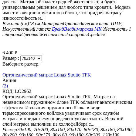
для сна. Матрас обладает средней жесткостью, и будет
универсальным решением для любого типа кровати. Модель
имеет изоляцию пружинного блока, что придает матрасу
износостойкость и...
Высота (см)
18 см
Материал
Ортопедическая пена, ППУ,
Искусственный латекс
Бренд
Владимирская МК
Жесткость 1
стороны
Средняя
Жесткость 2 стороны
Средняя
6 400
Р
Размер :
Выберите размер.
Ортопедический матрас Lonax Strutto TFK
Aкция
(2)
КОД:
LO2962
Ортопедический матрас Lonax Strutto TFK. Матрас на
независимом пружинном блоке TFK обладает анатомическим
эффектом. Изоляция пружинного блока в виде
термоспресованного войлока увеличивает срок службы
матраса и придает ему определенную жесткость. Верхний
слой матраса выполнен из холлофайбера с...
Размер
70х190, 70х200, 80х160, 80х170, 80х180, 80х186, 80х190,
80х200, 90х160, 90х170, 90х180, 90х190, 90х200, 120х190,