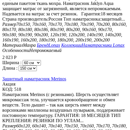
единым пакетом ткань мохра. Наматрасник Jaklyn Aqua
защищает матрас от загрязнений, является непромокаемым.
Надевается на матрас за счет резинок. Гарантия:18 месяцев
Страна производитель:Россия Тип наматрасника:защитный...
Размер
70х150, 70х160, 70х170, 70х180, 70х190, 70х200, 80х160,
80х170, 80х180, 80х186, 80х190, 80х200, 90х160, 90х170,
90х180, 90х190, 90х200, 120х190, 120х200, 140х190, 140х200,
160х190, 160х200, 180х190, 180х200, 200х190, 200х200
Материал
Махра
Бренд
Lonax
Коллекции
Наматрасники Lonax
Особенности
Непромокаемый
2 023
Р
Ширина :
Длина :
Защитный наматрасник Merinos
Aкция
КОД:
518
Наматрасник Merinos (с резинками). Шерсть осуществляет
микромассаж тела, улучшается кровообращение и обмен
веществ. Тело дышит – так как шерсть имеет между
ворсинками миллионы воздушных пузырьков, поддерживает
постоянную температуру. ГАРАНТИЯ: 18 МЕСЯЦЕВ ТИП
КРЕПЛЕНИЯ: РЕЗИНКИ ПО УГЛАМ...
Размер
60х120, 60х140, 70х140, 70х150, 70х160, 70х170, 70х180,