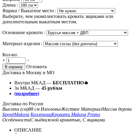
Длина :
Ящики / Выкатное место :
Выберите, чем укомплектовать кровать: ящиками или
дополнительным выкатным местом.
Основание кровати :
Материал изделия :
Кол-во:
+
−
Отложить
В корзину
Доставка в Москву и МО
Внутри МКАД —
БЕСПЛАТНО🔥
За МКАД —
45 руб/км
(подробнее)
Доставка по России
Высота (см)
88 см
Изголовье
Жесткое
Материал
Массив дерева
Бренд
Makosa
Коллекции
Кровати Makosa Promo
Особенности
С выдвижной кроватью, С ящиками
ОПИСАНИЕ