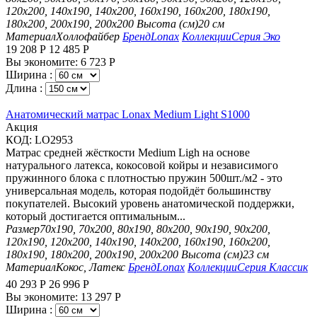
120х200, 140х190, 140х200, 160х190, 160х200, 180х190,
180х200, 200х190, 200х200
Высота (см)
20 см
Материал
Холлофайбер
Бренд
Lonax
Коллекции
Серия Эко
19 208
Р
12 485
Р
Вы экономите:
6 723
Р
Ширина :
Длина :
Анатомический матрас Lonax Medium Light S1000
Aкция
КОД:
LO2953
Матрас средней жёсткости Medium Ligh на основе
натурального латекса, кокосовой койры и независимого
пружинного блока с плотностью пружин 500шт./м2 - это
универсальная модель, которая подойдёт большинству
покупателей. Высокий уровень анатомической поддержки,
который достигается оптимальным...
Размер
70х190, 70х200, 80х190, 80х200, 90х190, 90х200,
120х190, 120х200, 140х190, 140х200, 160х190, 160х200,
180х190, 180х200, 200х190, 200х200
Высота (см)
23 см
Материал
Кокос, Латекс
Бренд
Lonax
Коллекции
Серия Классик
40 293
Р
26 996
Р
Вы экономите:
13 297
Р
Ширина :