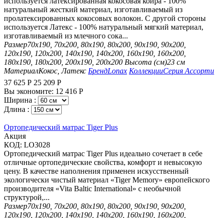
используется латексированная кокосовая койра - 100%
натуральный жесткий материал, изготавливаемый из
пролатексированных кокосовых волокон. С другой стороны
используется Латекс - 100% натуральный мягкий материал,
изготавливаемый из млечного сока...
Размер
70х190, 70х200, 80х190, 80х200, 90х190, 90х200,
120х190, 120х200, 140х190, 140х200, 160х190, 160х200,
180х190, 180х200, 200х190, 200х200
Высота (см)
23 см
Материал
Кокос, Латекс
Бренд
Lonax
Коллекции
Серия Ассорти
37 625
Р
25 209
Р
Вы экономите:
12 416
Р
Ширина :
Длина :
Ортопедический матрас Tiger Plus
Aкция
КОД:
LO3028
Ортопедический матрас Tiger Plus идеально сочетает в себе
отличные ортопедические свойства, комфорт и невысокую
цену. В качестве наполнения применен искусственный
экологически чистый материал «Tiger Memory» европейского
производителя «Vita Baltic International» с необычной
структурой,...
Размер
70х190, 70х200, 80х190, 80х200, 90х190, 90х200,
120х190, 120х200, 140х190, 140х200, 160х190, 160х200,