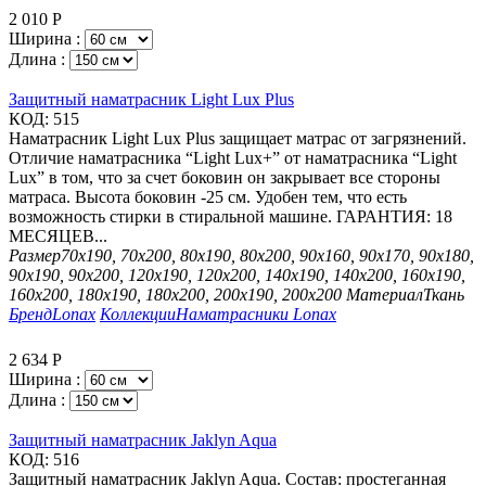
2 010
Р
Ширина :
Длина :
Защитный наматрасник Light Lux Plus
КОД:
515
Наматрасник Light Lux Plus защищает матрас от загрязнений.
Отличие наматрасника “Light Lux+” от наматрасника “Light
Lux” в том, что за счет боковин он закрывает все стороны
матраса. Высота боковин -25 см. Удобен тем, что есть
возможность стирки в стиральной машине. ГАРАНТИЯ: 18
МЕСЯЦЕВ...
Размер
70х190, 70х200, 80х190, 80х200, 90х160, 90х170, 90х180,
90х190, 90х200, 120х190, 120х200, 140х190, 140х200, 160х190,
160х200, 180х190, 180х200, 200х190, 200х200
Материал
Ткань
Бренд
Lonax
Коллекции
Наматрасники Lonax
2 634
Р
Ширина :
Длина :
Защитный наматрасник Jaklyn Aqua
КОД:
516
Защитный наматрасник Jaklyn Aqua. Состав: простеганная