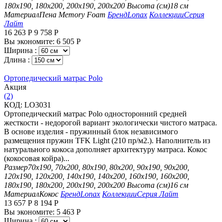
180х190, 180х200, 200х190, 200х200
Высота (см)
18 см
Материал
Пена Memory Foam
Бренд
Lonax
Коллекции
Серия
Лайт
16 263
Р
9 758
Р
Вы экономите:
6 505
Р
Ширина :
Длина :
Ортопедический матрас Polo
Aкция
(2)
КОД:
LO3031
Ортопедический матрас Polo односторонний средней
жесткости - недорогой вариант экологически чистого матраса.
В основе изделия - пружинный блок независимого
размещения пружин TFK Light (210 пр/м2.). Наполнитель из
натурального кокоса дополняет архитектуру матраса. Кокос
(кокосовая койра)...
Размер
70х190, 70х200, 80х190, 80х200, 90х190, 90х200,
120х190, 120х200, 140х190, 140х200, 160х190, 160х200,
180х190, 180х200, 200х190, 200х200
Высота (см)
16 см
Материал
Кокос
Бренд
Lonax
Коллекции
Серия Лайт
13 657
Р
8 194
Р
Вы экономите:
5 463
Р
Ширина :