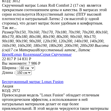
КОД:
3012
Скрученный матрас Lonax Roll Comfort 2 (17 см) является
прекрасным соотношением цены и качества. В матрасах этой
серии используется Искусственный латекс (ППУ высокой
плотности) и натуральный Латекс 2 см высотой (с одной
стороны), что делает матрас более удобным и комфортным.
Так же...
Размер
70х150, 70х160, 70х170, 70х180, 70х190, 70х200, 80х160,
80х170, 80х180, 80х186, 80х190, 80х200, 90х160, 90х170,
90х180, 90х190, 90х200, 120х190, 120х200, 140х190, 140х200,
160х190, 160х200, 180х190, 180х200, 200х190, 200х200
Высота
(см)
17 см
Материал
Искусственный латекс, Латекс
Бренд
Lonax
Коллекции
Серия Скрученные
22 817
Р
14 831
Р
Вы экономите:
7 986
Р
Ширина :
Длина :
Беспружинный матрас Lonax Fusion
Aкция
КОД:
2972
Превосходная модель "Lonax Fusion" обладает отличным
ортопедическим эффектом, а использование в ней
натуральных материалов делает ее еще более
привлекательной. В этой модели чередуются такие материалы