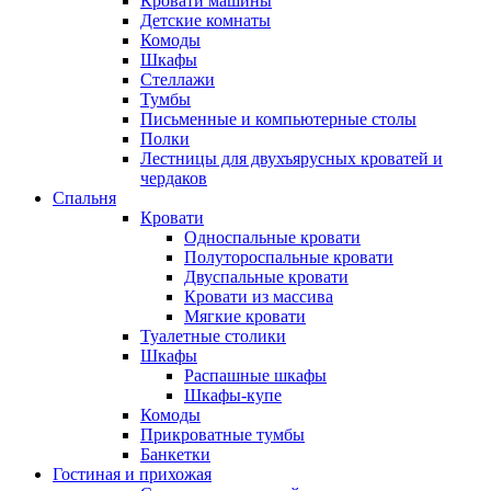
Кровати машины
Детские комнаты
Комоды
Шкафы
Стеллажи
Тумбы
Письменные и компьютерные столы
Полки
Лестницы для двухъярусных кроватей и
чердаков
Спальня
Кровати
Односпальные кровати
Полутороспальные кровати
Двуспальные кровати
Кровати из массива
Мягкие кровати
Туалетные столики
Шкафы
Распашные шкафы
Шкафы-купе
Комоды
Прикроватные тумбы
Банкетки
Гостиная и прихожая