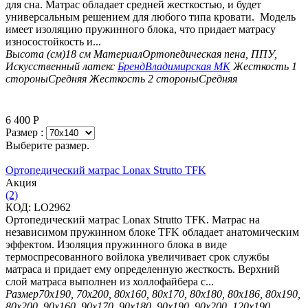
для сна. Матрас обладает средней жесткостью, и будет
универсальным решением для любого типа кровати. Модель
имеет изоляцию пружинного блока, что придает матрасу
износостойкость и...
Высота (см)
18 см
Материал
Ортопедическая пена, ППУ,
Искусственный латекс
Бренд
Владимирская МК
Жесткость 1
стороны
Средняя
Жесткость 2 стороны
Средняя
6 400
Р
Размер :
Выберите размер.
Ортопедический матрас Lonax Strutto TFK
Aкция
(2)
КОД:
LO2962
Ортопедический матрас Lonax Strutto TFK. Матрас на
независимом пружинном блоке TFK обладает анатомическим
эффектом. Изоляция пружинного блока в виде
термоспресованного войлока увеличивает срок службы
матраса и придает ему определенную жесткость. Верхний
слой матраса выполнен из холлофайбера с...
Размер
70х190, 70х200, 80х160, 80х170, 80х180, 80х186, 80х190,
80х200, 90х160, 90х170, 90х180, 90х190, 90х200, 120х190,