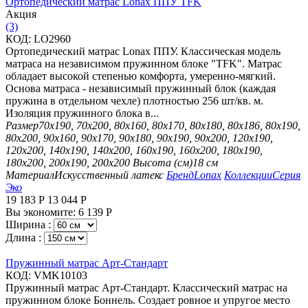
Ортопедический матрас Lonax ППУ TFK
Aкция
(3)
КОД:
LO2960
Ортопедический матрас Lonax ППУ. Классическая модель
матраса на независимом пружинном блоке "TFK". Матрас
обладает высокой степенью комфорта, умеренно-мягкий.
Основа матраса - независимый пружинный блок (каждая
пружина в отдельном чехле) плотностью 256 шт/кв. м.
Изоляция пружинного блока в...
Размер
70х190, 70х200, 80х160, 80х170, 80х180, 80х186, 80х190,
80х200, 90х160, 90х170, 90х180, 90х190, 90х200, 120х190,
120х200, 140х190, 140х200, 160х190, 160х200, 180х190,
180х200, 200х190, 200х200
Высота (см)
18 см
Материал
Искусственный латекс
Бренд
Lonax
Коллекции
Серия
Эко
19 183
Р
13 044
Р
Вы экономите:
6 139
Р
Ширина :
Длина :
Пружинный матрас Арт-Стандарт
КОД:
VMK10103
Пружинный матрас Арт-Стандарт. Классический матрас на
пружинном блоке Боннель. Создает ровное и упругое место