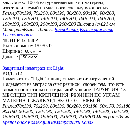
как: Латекс-100% натуральный мягкий материал,
изготавливаемый из млечного сока каучуконосных...
Размер
70х190, 70х200, 80х190, 80х200, 90х190, 90х200,
120х190, 120х200, 140х190, 140х200, 160х190, 160х200,
180х190, 180х200, 200х190, 200х200
Высота (см)
21 см
Материал
Кокос, Латекс
Бренд
Lonax
Коллекции
Серия
Беспружинные
48 341
Р
32 388
Р
Вы экономите:
15 953
Р
Ширина :
Длина :
Защитный наматрасник Light
КОД:
512
Наматрасник “Light” защищает матрас от загрязнений .
Надевается на матрас за счет резинок. Удобен тем, что есть
возможность стирки в стиральной машине. ГАРАНТИЯ: 18
МЕСЯЦЕВ ТИП КРЕПЛЕНИЯ: РЕЗИНКИ ПО УГЛАМ
МАТЕРИАЛ: ЖАККАРД ЭКО СО СТЕЖКОЙ
Размер
70х190, 70х200, 80х190, 80х200, 90х160, 90х170, 90х180,
90х190, 90х200, 120х190, 120х200, 140х190, 140х200, 160х190,
160х200, 180х190, 180х200, 200х190, 200х200
Материал
Ткань
Бренд
Lonax
Коллекции
Наматрасники Lonax