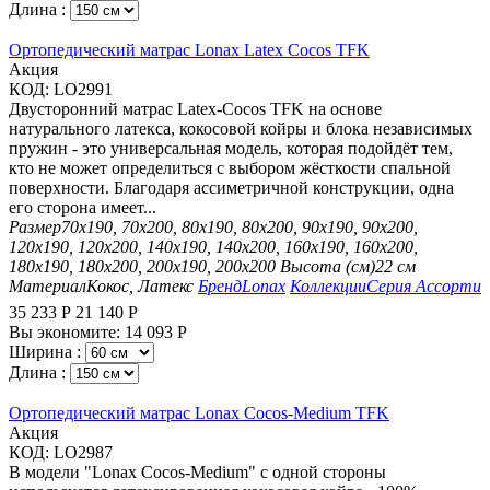
Длина :
Ортопедический матрас Lonax Latex Cocos TFK
Aкция
КОД:
LO2991
Двусторонний матрас Latex-Cocos TFK на основе
натурального латекса, кокосовой койры и блока независимых
пружин - это универсальная модель, которая подойдёт тем,
кто не может определиться с выбором жёсткости спальной
поверхности. Благодаря ассиметричной конструкции, одна
его сторона имеет...
Размер
70х190, 70х200, 80х190, 80х200, 90х190, 90х200,
120х190, 120х200, 140х190, 140х200, 160х190, 160х200,
180х190, 180х200, 200х190, 200х200
Высота (см)
22 см
Материал
Кокос, Латекс
Бренд
Lonax
Коллекции
Серия Ассорти
35 233
Р
21 140
Р
Вы экономите:
14 093
Р
Ширина :
Длина :
Ортопедический матрас Lonax Cocos-Medium TFK
Aкция
КОД:
LO2987
В модели "Lonax Cocos-Medium" с одной стороны