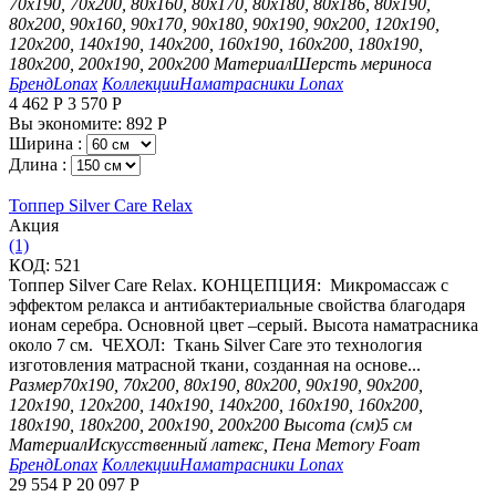
70х190, 70х200, 80х160, 80х170, 80х180, 80х186, 80х190,
80х200, 90х160, 90х170, 90х180, 90х190, 90х200, 120х190,
120х200, 140х190, 140х200, 160х190, 160х200, 180х190,
180х200, 200х190, 200х200
Материал
Шерсть мериноса
Бренд
Lonax
Коллекции
Наматрасники Lonax
4 462
Р
3 570
Р
Вы экономите:
892
Р
Ширина :
Длина :
Топпер Silver Care Relax
Aкция
(1)
КОД:
521
Топпер Silver Care Relax. КОНЦЕПЦИЯ: Микромассаж с
эффектом релакса и антибактериальные свойства благодаря
ионам серебра. Основной цвет –серый. Высота наматрасника
около 7 см. ЧЕХОЛ: Ткань Silver Care это технология
изготовления матрасной ткани, созданная на основе...
Размер
70х190, 70х200, 80х190, 80х200, 90х190, 90х200,
120х190, 120х200, 140х190, 140х200, 160х190, 160х200,
180х190, 180х200, 200х190, 200х200
Высота (см)
5 см
Материал
Искусственный латекс, Пена Memory Foam
Бренд
Lonax
Коллекции
Наматрасники Lonax
29 554
Р
20 097
Р