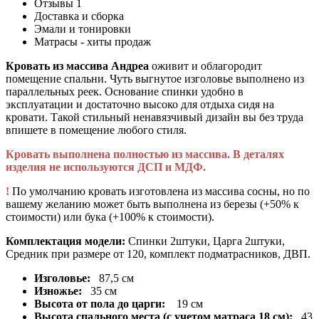
Отзывы
1
Доставка и сборка
Эмали и тонировки
Матрасы - хиты продаж
Кровать из массива Андреа
оживит и облагородит
помещение спальни. Чуть выгнутое изголовье выполнено из
параллельных реек. Основание спинки удобно в
эксплуатации и достаточно высоко для отдыха сидя на
кровати. Такой стильный ненавязчивый дизайн вы без труда
впишете в помещение любого стиля.
Кровать выполнена полностью из массива. В деталях
изделия не используются ДСП и МДФ.
!
По умолчанию кровать изготовлена из массива сосны, но по
вашему желанию может быть выполнена из березы (+50% к
стоимости) или бука (+100% к стоимости).
Комплектация модели:
Спинки 2штуки, Царга 2штуки,
Средник при размере от 120, комплект подматрасников, ДВП.
Изголовье:
87,5 см
Изножье:
35 см
Высота от пола до царги:
19 см
Высота спального места (с учетом матраса 18 см):
43