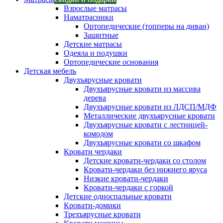
Взрослые матрасы
Наматрасники
Ортопедические (топперы на диван)
Защитные
Детские матрасы
Одеяла и подушки
Ортопедические основания
Детская мебель
Двухъярусные кровати
Двухъярусные кровати из массива
дерева
Двухъярусные кровати из ЛДСП/МДФ
Металлические двухъярусные кровати
Двухъярусные кровати с лестницей-
комодом
Двухъярусные кровати со шкафом
Кровати чердаки
Детские кровати-чердаки со столом
Кровати-чердаки без нижнего яруса
Низкие кровати-чердаки
Кровати-чердаки с горкой
Детские односпальные кровати
Кровати-домики
Трехъярусные кровати