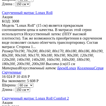
Длина :
Скрученный матрас Lonax Roll
Aкция
КОД:
3008
Модель "Lonax Roll" (15 см) является прекрасным
соотношением цены и качества. В матрасах этой серии
используется Искусственный латекс (ППУ высокой
плотности). Так же возможность приобретения в скрученном
виде позволяет сильно облегчить транспортировку. Состав
матраса: Сторона 1...
Размер
70х190, 70х200, 80х160, 80х170, 80х180, 80х186, 80х190,
80х200, 90х160, 90х170, 90х180, 90х190, 90х200, 120х190,
120х200, 140х190, 140х200, 160х190, 160х200, 180х190,
180х200, 200х190, 200х200
Высота (см)
15 см
Материал
Искусственный латекс
Бренд
Lonax
Коллекции
Серия
Скрученные
16 024
Р
10 416
Р
Вы экономите:
5 608
Р
Ширина :
Длина :
Скрученный матрас Lonax Roll Comfort 2
Aкция