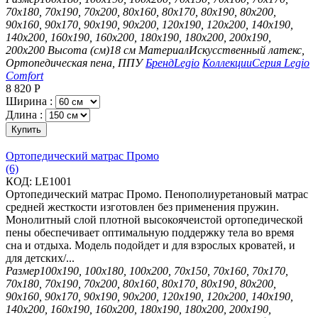
70х180, 70х190, 70х200, 80х160, 80х170, 80х190, 80х200,
90х160, 90х170, 90х190, 90х200, 120х190, 120х200, 140х190,
140х200, 160х190, 160х200, 180х190, 180х200, 200х190,
200х200
Высота (см)
18 см
Материал
Искусственный латекс,
Ортопедическая пена, ППУ
Бренд
Legio
Коллекции
Серия Legio
Comfort
8 820
Р
Ширина :
Длина :
Купить
Ортопедический матрас Промо
(6)
КОД:
LE1001
Ортопедический матрас Промо. Пенополиуретановый матрас
средней жесткости изготовлен без применения пружин.
Монолитный слой плотной высокоячеистой ортопедической
пены обеспечивает оптимальную поддержку тела во время
сна и отдыха. Модель подойдет и для взрослых кроватей, и
для детских/...
Размер
100х190, 100х180, 100х200, 70х150, 70х160, 70х170,
70х180, 70х190, 70х200, 80х160, 80х170, 80х190, 80х200,
90х160, 90х170, 90х190, 90х200, 120х190, 120х200, 140х190,
140х200, 160х190, 160х200, 180х190, 180х200, 200х190,