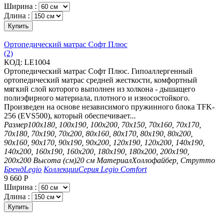
Ширина :
Длина :
Купить
Ортопедический матрас Софт Плюс
(2)
КОД:
LE1004
Ортопедический матрас Софт Плюс. Гипоаллергенный
ортопедический матрас средней жесткости, комфортный
мягкий слой которого выполнен из холкона - дышащего
полиэфирного материала, плотного и износостойкого.
Произведен на основе независимого пружинного блока TFK-
256 (EVS500), который обеспечивает...
Размер
100х180, 100х190, 100х200, 70х150, 70х160, 70х170,
70х180, 70х190, 70х200, 80х160, 80х170, 80х190, 80х200,
90х160, 90х170, 90х190, 90х200, 120х190, 120х200, 140х190,
140х200, 160х190, 160х200, 180х190, 180х200, 200х190,
200х200
Высота (см)
20 см
Материал
Холлофайбер, Струтто
Бренд
Legio
Коллекции
Серия Legio Comfort
9 660
Р
Ширина :
Длина :
Купить