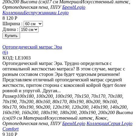
200х200
Высота (см)
17 см
Материал
Искусственный латекс,
Ортопедическая пена, ППУ
Бренд
Legio
Коллекции
Беспружинники Legio
8 120
Р
Ширина :
Длина :
Купить
Ортопедический матрас Эра
(6)
КОД:
LE1003
Ортопедический матрас Эра. Трудно определиться с
оптимальной жесткостью матраса? В этом случае, матрас с
разным составом сторон Эра будет чудесным решением!
Представляем отличный ортопедический матрас средней
жесткости, притом сторона с кокосовой койрой будет более
ровной и упругой. Другая...
Размер
100х180, 100х200, 100х190, 70х150, 70х170, 70х180,
70х190, 70х200, 80х160, 80х170, 80х190, 80х200, 90х160,
90х170, 90х190, 90х200, 120х190, 120х200, 140х190, 140х200,
160х190, 160х200, 180х190, 180х200, 200х190, 200х200
Высота
(см)
19 см
Материал
Искусственный латекс, Кокос,
Ортопедическая пена, ППУ
Бренд
Legio
Коллекции
Серия Legio
Comfort
9 310
Р