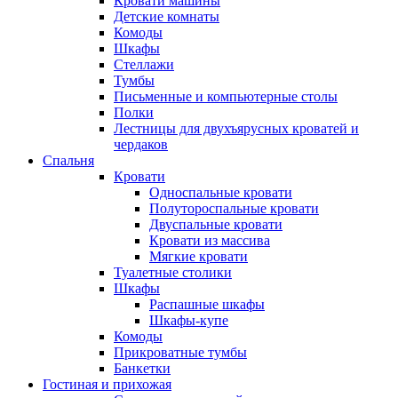
Кровати машины
Детские комнаты
Комоды
Шкафы
Стеллажи
Тумбы
Письменные и компьютерные столы
Полки
Лестницы для двухъярусных кроватей и
чердаков
Спальня
Кровати
Односпальные кровати
Полутороспальные кровати
Двуспальные кровати
Кровати из массива
Мягкие кровати
Туалетные столики
Шкафы
Распашные шкафы
Шкафы-купе
Комоды
Прикроватные тумбы
Банкетки
Гостиная и прихожая