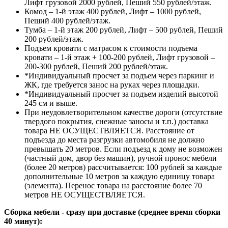
Лифт грузовой 2000 рублей, Пеший 550 рублей/этаж.
Комод – 1-й этаж 400 рублей, Лифт – 1000 рублей,
Пеший 400 рублей/этаж.
Тумба – 1-й этаж 200 рублей, Лифт – 500 рублей, Пеший
200 рублей/этаж.
Подъем кровати с матрасом к стоимости подъема
кровати – 1-й этаж + 100-200 рублей, Лифт грузовой –
200-300 рублей, Пеший 200 рублей/этаж.
*Индивидуальный просчет за подъем через паркинг и
ЖК, где требуется занос на руках через площадки.
*Индивидуальный просчет за подъем изделий высотой
245 см и выше.
При неудовлетворительном качестве дороги (отсутствие
твердого покрытия, снежные заносы и т.п.) доставка
товара НЕ ОСУЩЕСТВЛЯЕТСЯ. Расстояние от
подъезда до места разгрузки автомобиля не должно
превышать 20 метров. Если подъезд к дому не возможен
(частный дом, двор без машин), ручной пронос мебели
(более 20 метров) рассчитывается: 100 рублей за каждые
дополнительные 10 метров за каждую единицу товара
(элемента). Перенос товара на расстояние более 70
метров НЕ ОСУЩЕСТВЛЯЕТСЯ.
Сборка мебели - сразу при доставке (среднее время сборки
40 минут):