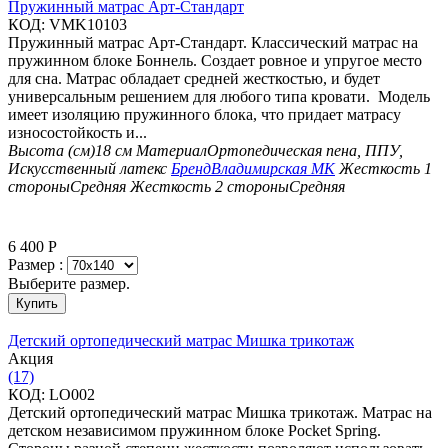
Пружинный матрас Арт-Стандарт
КОД:
VMK10103
Пружинный матрас Арт-Стандарт. Классический матрас на
пружинном блоке Боннель. Создает ровное и упругое место
для сна. Матрас обладает средней жесткостью, и будет
универсальным решением для любого типа кровати. Модель
имеет изоляцию пружинного блока, что придает матрасу
износостойкость и...
Высота (см)
18 см
Материал
Ортопедическая пена, ППУ,
Искусственный латекс
Бренд
Владимирская МК
Жесткость 1
стороны
Средняя
Жесткость 2 стороны
Средняя
6 400
Р
Размер :
Выберите размер.
Купить
Детский ортопедический матрас Мишка трикотаж
Aкция
(17)
КОД:
LO002
Детский ортопедический матрас Мишка трикотаж. Матрас на
детском независимом пружинном блоке Pocket Spring.