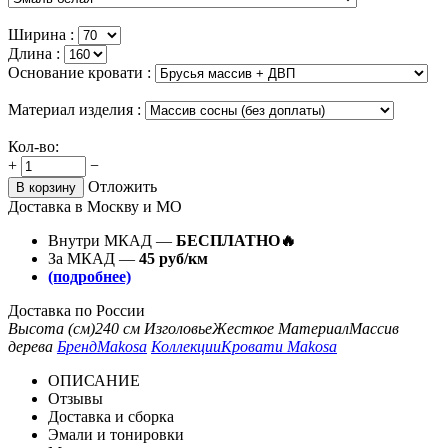
Ширина :
Длина :
Основание кровати :
Материал изделия :
Кол-во:
+
−
Отложить
В корзину
Доставка в Москву и МО
Внутри МКАД —
БЕСПЛАТНО🔥
За МКАД —
45 руб/км
(подробнее)
Доставка по России
Высота (см)
240 см
Изголовье
Жесткое
Материал
Массив
дерева
Бренд
Makosa
Коллекции
Кровати Makosa
ОПИСАНИЕ
Отзывы
Доставка и сборка
Эмали и тонировки