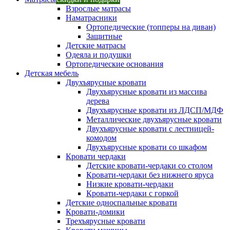
Взрослые матрасы
Наматрасники
Ортопедические (топперы на диван)
Защитные
Детские матрасы
Одеяла и подушки
Ортопедические основания
Детская мебель
Двухъярусные кровати
Двухъярусные кровати из массива
дерева
Двухъярусные кровати из ЛДСП/МДФ
Металлические двухъярусные кровати
Двухъярусные кровати с лестницей-
комодом
Двухъярусные кровати со шкафом
Кровати чердаки
Детские кровати-чердаки со столом
Кровати-чердаки без нижнего яруса
Низкие кровати-чердаки
Кровати-чердаки с горкой
Детские односпальные кровати
Кровати-домики
Трехъярусные кровати