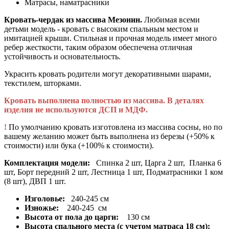
Матрасы, наматрасники
Кровать-чердак из массива Мезонин.
Любимая всеми
детьми модель - кровать с высоким спальным местом и
имитацией крыши. Стильная и прочная модель имеет много
ребер жесткости, таким образом обеспечена отличная
устойчивость и основательность.
Украсить кровать родители могут декоративными шарами,
текстилем, шторками.
Кровать выполнена полностью из массива. В деталях
изделия не используются ДСП и МДФ.
!
По умолчанию кровать изготовлена из массива сосны, но по
вашему желанию может быть выполнена из березы (+50% к
стоимости) или бука (+100% к стоимости).
Комплектация модели:
Спинка 2 шт, Царга 2 шт, Планка 6
шт, Борт передний 2 шт, Лестница 1 шт, Подматрасники 1 ком
(8 шт), ДВП 1 шт.
Изголовье:
240-245 см
Изножье:
240-245 см
Высота от пола до царги:
130 см
Высота спального места (с учетом матраса 18 см):