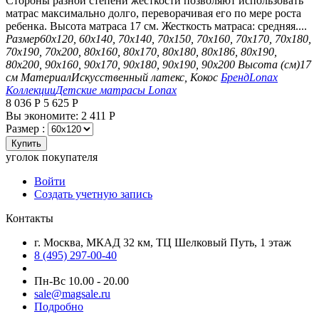
Стороны разной степени жесткости позволяют использовать
матрас максимально долго, переворачивая его по мере роста
ребенка. Высота матраса 17 см. Жесткость матраса: средняя....
Размер
60х120, 60х140, 70х140, 70х150, 70х160, 70х170, 70х180,
70х190, 70х200, 80х160, 80х170, 80х180, 80х186, 80х190,
80х200, 90х160, 90х170, 90х180, 90х190, 90х200
Высота (см)
17
см
Материал
Искусственный латекс, Кокос
Бренд
Lonax
Коллекции
Детские матрасы Lonax
8 036
Р
5 625
Р
Вы экономите:
2 411
Р
Размер :
Купить
уголок покупателя
Войти
Создать учетную запись
Контакты
г. Москва, МКАД 32 км, ТЦ Шелковый Путь, 1 этаж
8 (495) 297-00-40
Пн-Вс 10.00 - 20.00
sale@magsale.ru
Подробно