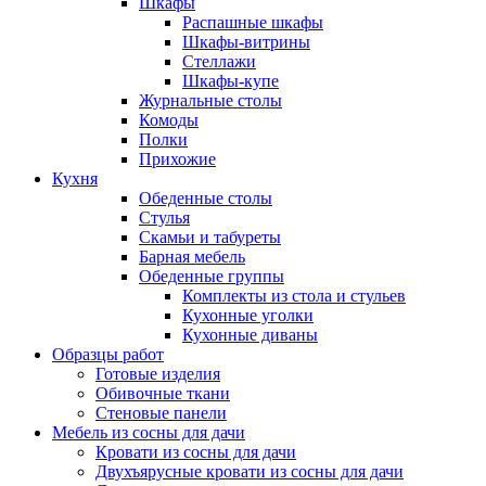
Шкафы
Распашные шкафы
Шкафы-витрины
Стеллажи
Шкафы-купе
Журнальные столы
Комоды
Полки
Прихожие
Кухня
Обеденные столы
Стулья
Скамьи и табуреты
Барная мебель
Обеденные группы
Комплекты из стола и стульев
Кухонные уголки
Кухонные диваны
Образцы работ
Готовые изделия
Обивочные ткани
Стеновые панели
Мебель из сосны для дачи
Кровати из сосны для дачи
Двухъярусные кровати из сосны для дачи