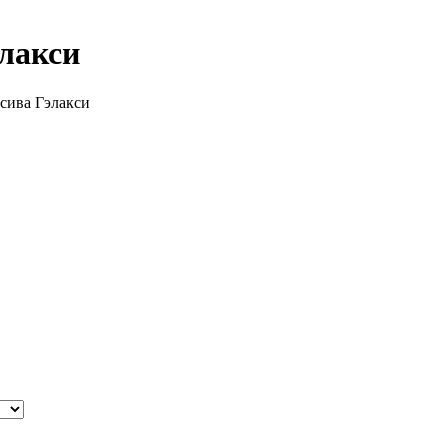
элакси
ссива Гэлакси