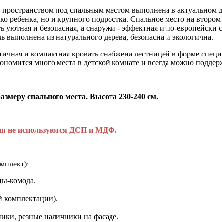
 с пространством под спальным местом выполнена в актуальном 
ко ребенка, но и крупного подростка. Спальное место на втором 
ь уютная и безопасная, а снаружи - эффектная и по-европейски
ь выполнена из натурального дерева, безопасна и экологична.
ктичная и компактная кровать снабжена лестницей в форме спец
ономится много места в детской комнате и всегда можно поддер
размеру спального места. Высота 230-240 см.
лия не используются ДСП и МДФ.
мплект):
цы-комода.
й комплектации).
ики, резные наличники на фасаде.