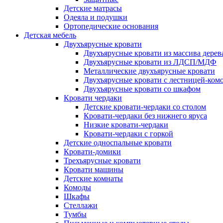
Детские матрасы
Одеяла и подушки
Ортопедические основания
Детская мебель
Двухъярусные кровати
Двухъярусные кровати из массива дерев
Двухъярусные кровати из ЛДСП/МДФ
Металлические двухъярусные кровати
Двухъярусные кровати с лестницей-ком
Двухъярусные кровати со шкафом
Кровати чердаки
Детские кровати-чердаки со столом
Кровати-чердаки без нижнего яруса
Низкие кровати-чердаки
Кровати-чердаки с горкой
Детские односпальные кровати
Кровати-домики
Трехъярусные кровати
Кровати машины
Детские комнаты
Комоды
Шкафы
Стеллажи
Тумбы