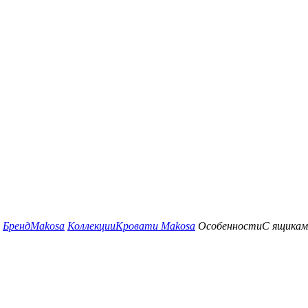
Бренд
Makosa
Коллекции
Кровати Makosa
Особенности
С ящикам