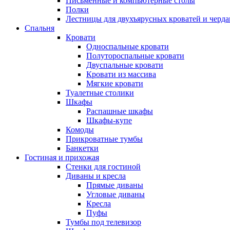
Письменные и компьютерные столы
Полки
Лестницы для двухъярусных кроватей и черда
Спальня
Кровати
Односпальные кровати
Полутороспальные кровати
Двуспальные кровати
Кровати из массива
Мягкие кровати
Туалетные столики
Шкафы
Распашные шкафы
Шкафы-купе
Комоды
Прикроватные тумбы
Банкетки
Гостиная и прихожая
Стенки для гостиной
Диваны и кресла
Прямые диваны
Угловые диваны
Кресла
Пуфы
Тумбы под телевизор