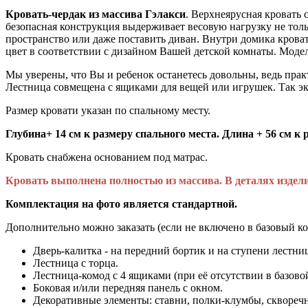
Кровать-чердак из массива Гэлакси
. Верхнеярусная кровать
безопасная конструкция выдерживает весовую нагрузку не толь
пространство или даже поставить диван. Внутри домика кроват
цвет в соответствии с дизайном Вашей детской комнаты. Модел
Мы уверены, что Вы и ребенок останетесь довольны, ведь пра
Лестница совмещена с ящиками для вещей или игрушек. Так эк
Размер кровати указан по спальному месту.
Глубина+ 14 см к размеру спального места. Длина + 56 см к 
Кровать снабжена основанием под матрас.
Кровать выполнена полностью из массива. В деталях изде
Комплектация на фото является стандартной.
Дополнительно можно заказать (если не включено в базовый ко
Дверь-калитка - на передний бортик и на ступени лестни
Лестница с торца.
Лестница-комод с 4 ящиками (при её отсутствии в базово
Боковая и/или передняя панель с окном.
Декоративные элементы: ставни, полки-клумбы, скворечн