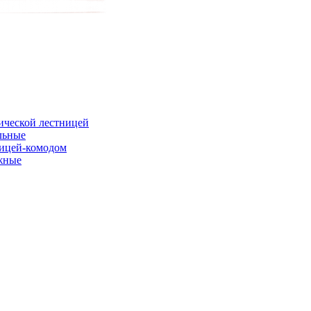
ической лестницей
льные
ницей-комодом
жные