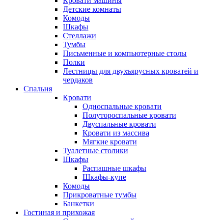
Кровати машины
Детские комнаты
Комоды
Шкафы
Стеллажи
Тумбы
Письменные и компьютерные столы
Полки
Лестницы для двухъярусных кроватей и
чердаков
Спальня
Кровати
Односпальные кровати
Полутороспальные кровати
Двуспальные кровати
Кровати из массива
Мягкие кровати
Туалетные столики
Шкафы
Распашные шкафы
Шкафы-купе
Комоды
Прикроватные тумбы
Банкетки
Гостиная и прихожая