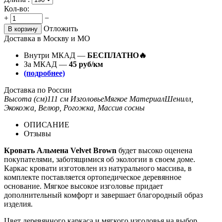
Кол-во:
+
−
Отложить
В корзину
Доставка в Москву и МО
Внутри МКАД —
БЕСПЛАТНО🔥
За МКАД —
45 руб/км
(подробнее)
Доставка по России
Высота (см)
111 см
Изголовье
Мягкое
Материал
Шенилл,
Экокожа, Велюр, Рогожка, Массив сосны
ОПИСАНИЕ
Отзывы
Кровать Альмена Velvet Brown
будет высоко оценена
покупателями, заботящимися об экологии в своем доме.
Каркас кровати изготовлен из натурального массива, в
комплекте поставляется ортопедическое деревянное
основание. Мягкое высокое изголовье придает
дополнительный комфорт и завершает благородный образ
изделия.
Цвет деревянного каркаса и мягкого изголовья на выбор.