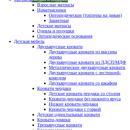
Взрослые матрасы
Наматрасники
Ортопедические (топперы на диван)
Защитные
Детские матрасы
Одеяла и подушки
Ортопедические основания
Детская мебель
Двухъярусные кровати
Двухъярусные кровати из массива
дерева
Двухъярусные кровати из ЛДСП/МДФ
Металлические двухъярусные кровати
Двухъярусные кровати с лестницей-
комодом
Двухъярусные кровати со шкафом
Кровати чердаки
Детские кровати-чердаки со столом
Кровати-чердаки без нижнего яруса
Низкие кровати-чердаки
Кровати-чердаки с горкой
Детские односпальные кровати
Кровати-домики
Трехъярусные кровати