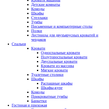
Кровати машины
Детские комнаты
Комоды
Шкафы
Стеллажи
Тумбы
Письменные и компьютерные столы
Полки
Лестницы для двухъярусных кроватей и
чердаков
Спальня
Кровати
Односпальные кровати
Полутороспальные кровати
Двуспальные кровати
Кровати из массива
Мягкие кровати
Туалетные столики
Шкафы
Распашные шкафы
Шкафы-купе
Комоды
Прикроватные тумбы
Банкетки
Гостиная и прихожая