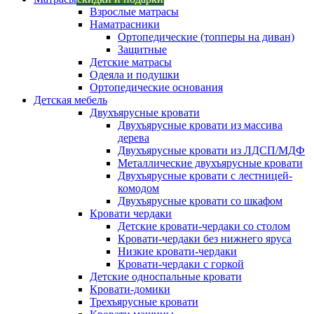
Взрослые матрасы
Наматрасники
Ортопедические (топперы на диван)
Защитные
Детские матрасы
Одеяла и подушки
Ортопедические основания
Детская мебель
Двухъярусные кровати
Двухъярусные кровати из массива
дерева
Двухъярусные кровати из ЛДСП/МДФ
Металлические двухъярусные кровати
Двухъярусные кровати с лестницей-
комодом
Двухъярусные кровати со шкафом
Кровати чердаки
Детские кровати-чердаки со столом
Кровати-чердаки без нижнего яруса
Низкие кровати-чердаки
Кровати-чердаки с горкой
Детские односпальные кровати
Кровати-домики
Трехъярусные кровати