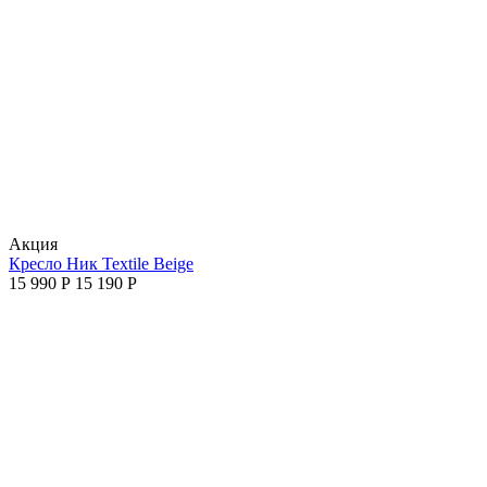
Aкция
Кресло Ник Textile Beige
15 990
Р
15 190
Р