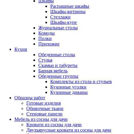
Шкафы
Распашные шкафы
Шкафы-витрины
Стеллажи
Шкафы-купе
Журнальные столы
Комоды
Полки
Прихожие
Кухня
Обеденные столы
Стулья
Скамьи и табуреты
Барная мебель
Обеденные группы
Комплекты из стола и стульев
Кухонные уголки
Кухонные диваны
Образцы работ
Готовые изделия
Обивочные ткани
Стеновые панели
Мебель из сосны для дачи
Кровати из сосны для дачи
Двухъярусные кровати из сосны для дачи