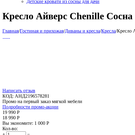
Детские кровати из сосны для дачи
Кресло Айверс Сhenille Сосна
Главная
/
Гостиная и прихожая
/
Диваны и кресла
/
Кресла
/
Кресло А
Написать отзыв
КОД:
АНД2196578281
Промо на первый заказ мягкой мебели
Подробности промо-акции
19 990
Р
18 990
Р
Вы экономите:
1 000
Р
Кол-во:
+
−