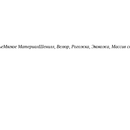
ье
Мягкое
Материал
Шенилл, Велюр, Рогожка, Экокожа, Массив 