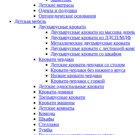
Детские матрасы
Одеяла и подушки
Ортопедические основания
Детская мебель
Двухъярусные кровати
Двухъярусные кровати из массива дерев
Двухъярусные кровати из ЛДСП/МДФ
Металлические двухъярусные кровати
Двухъярусные кровати с лестницей-ком
Двухъярусные кровати со шкафом
Кровати чердаки
Детские кровати-чердаки со столом
Кровати-чердаки без нижнего яруса
Низкие кровати-чердаки
Кровати-чердаки с горкой
Детские односпальные кровати
Кровати-домики
Трехъярусные кровати
Кровати машины
Детские комнаты
Комоды
Шкафы
Стеллажи
Тумбы