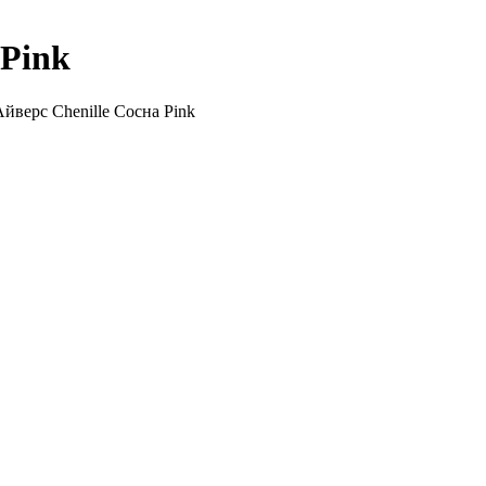
 Pink
йверс Сhenille Сосна Pink