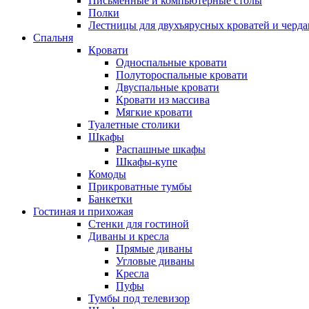
Письменные и компьютерные столы
Полки
Лестницы для двухъярусных кроватей и черда
Спальня
Кровати
Односпальные кровати
Полутороспальные кровати
Двуспальные кровати
Кровати из массива
Мягкие кровати
Туалетные столики
Шкафы
Распашные шкафы
Шкафы-купе
Комоды
Прикроватные тумбы
Банкетки
Гостиная и прихожая
Стенки для гостиной
Диваны и кресла
Прямые диваны
Угловые диваны
Кресла
Пуфы
Тумбы под телевизор