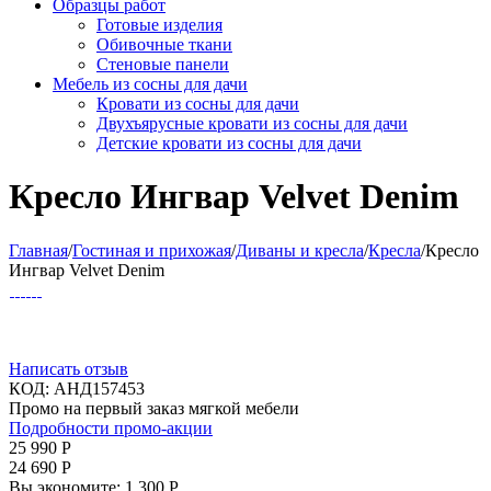
Образцы работ
Готовые изделия
Обивочные ткани
Стеновые панели
Мебель из сосны для дачи
Кровати из сосны для дачи
Двухъярусные кровати из сосны для дачи
Детские кровати из сосны для дачи
Кресло Ингвар Velvet Denim
Главная
/
Гостиная и прихожая
/
Диваны и кресла
/
Кресла
/
Кресло
Ингвар Velvet Denim
Написать отзыв
КОД:
АНД157453
Промо на первый заказ мягкой мебели
Подробности промо-акции
25 990
Р
24 690
Р
Вы экономите:
1 300
Р