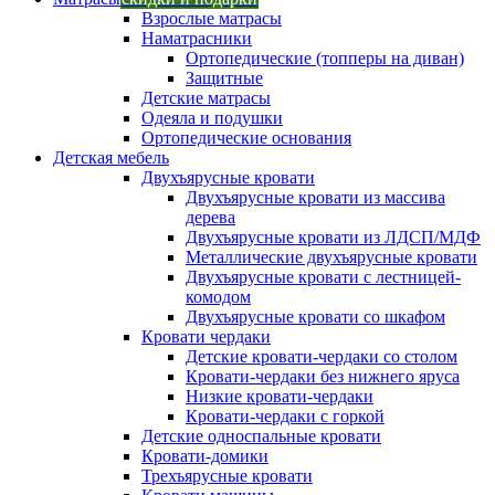
Взрослые матрасы
Наматрасники
Ортопедические (топперы на диван)
Защитные
Детские матрасы
Одеяла и подушки
Ортопедические основания
Детская мебель
Двухъярусные кровати
Двухъярусные кровати из массива
дерева
Двухъярусные кровати из ЛДСП/МДФ
Металлические двухъярусные кровати
Двухъярусные кровати с лестницей-
комодом
Двухъярусные кровати со шкафом
Кровати чердаки
Детские кровати-чердаки со столом
Кровати-чердаки без нижнего яруса
Низкие кровати-чердаки
Кровати-чердаки с горкой
Детские односпальные кровати
Кровати-домики
Трехъярусные кровати