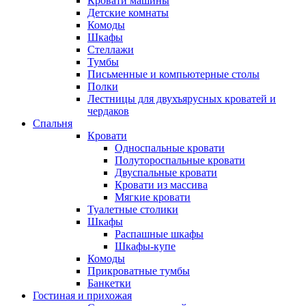
Кровати машины
Детские комнаты
Комоды
Шкафы
Стеллажи
Тумбы
Письменные и компьютерные столы
Полки
Лестницы для двухъярусных кроватей и
чердаков
Спальня
Кровати
Односпальные кровати
Полутороспальные кровати
Двуспальные кровати
Кровати из массива
Мягкие кровати
Туалетные столики
Шкафы
Распашные шкафы
Шкафы-купе
Комоды
Прикроватные тумбы
Банкетки
Гостиная и прихожая