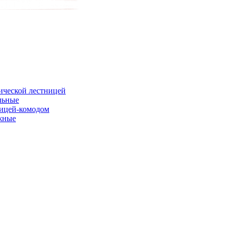
ической лестницей
льные
ницей-комодом
жные