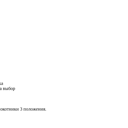
ка
на выбор
локотники 3 положения.