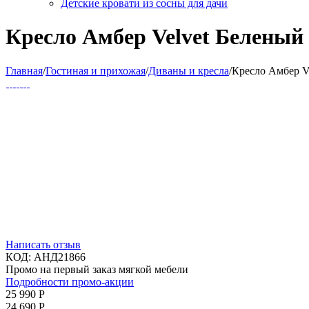
Детские кровати из сосны для дачи
Кресло Амбер Velvet Беленый 
Главная
/
Гостиная и прихожая
/
Диваны и кресла
/
Кресло Амбер Ve
Написать отзыв
КОД:
АНД21866
Промо на первый заказ мягкой мебели
Подробности промо-акции
25 990
Р
24 690
Р