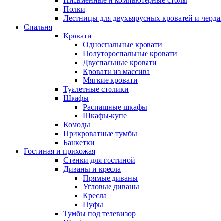
Письменные и компьютерные столы
Полки
Лестницы для двухъярусных кроватей и черда
Спальня
Кровати
Односпальные кровати
Полутороспальные кровати
Двуспальные кровати
Кровати из массива
Мягкие кровати
Туалетные столики
Шкафы
Распашные шкафы
Шкафы-купе
Комоды
Прикроватные тумбы
Банкетки
Гостиная и прихожая
Стенки для гостиной
Диваны и кресла
Прямые диваны
Угловые диваны
Кресла
Пуфы
Тумбы под телевизор