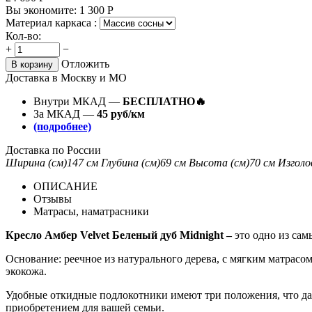
Вы экономите:
1 300
Р
Материал каркаса :
Кол-во:
+
−
Отложить
В корзину
Доставка в Москву и МО
Внутри МКАД —
БЕСПЛАТНО🔥
За МКАД —
45 руб/км
(подробнее)
Доставка по России
Ширина (см)
147 см
Глубина (см)
69 см
Высота (см)
70 см
Изголо
ОПИСАНИЕ
Отзывы
Матрасы, наматрасники
Кресло Амбер Velvet Беленый дуб Midnight –
это одно из сам
Основание: реечное из натурального дерева, с мягким матрасо
экокожа.
Удобные откидные подлокотники имеют три положения, что даёт
приобретением для вашей семьи.