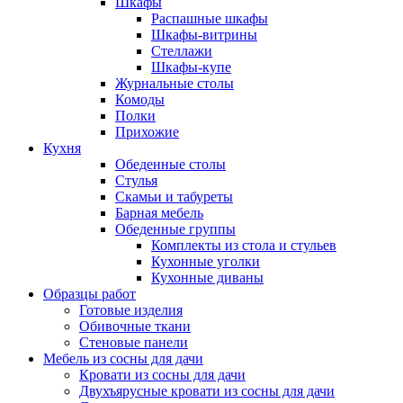
Шкафы
Распашные шкафы
Шкафы-витрины
Стеллажи
Шкафы-купе
Журнальные столы
Комоды
Полки
Прихожие
Кухня
Обеденные столы
Стулья
Скамьи и табуреты
Барная мебель
Обеденные группы
Комплекты из стола и стульев
Кухонные уголки
Кухонные диваны
Образцы работ
Готовые изделия
Обивочные ткани
Стеновые панели
Мебель из сосны для дачи
Кровати из сосны для дачи
Двухъярусные кровати из сосны для дачи