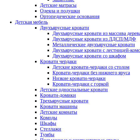
Детские матрасы
Одеяла и подушки
Ортопедические основания
Детская мебель
Двухъярусные кровати
Двухъярусные кровати из массива дерев
Двухъярусные кровати из ЛДСП/МДФ
Металлические двухъярусные кровати
Двухъярусные кровати с лестницей-ком
Двухъярусные кровати со шкафом
Кровати чердаки
Детские кровати-чердаки со столом
Кровати-чердаки без нижнего яруса
Низкие кровати-чердаки
Кровати-чердаки с горкой
Детские односпальные кровати
Кровати-домики
Трехъярусные кровати
Кровати машины
Детские комнаты
Комоды
Шкафы
Стеллажи
Тумбы