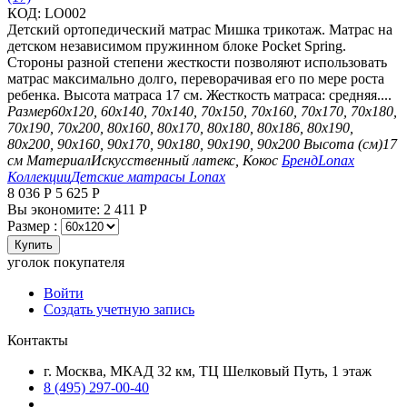
КОД:
LO002
Детский ортопедический матрас Мишка трикотаж. Матрас на
детском независимом пружинном блоке Pocket Spring.
Стороны разной степени жесткости позволяют использовать
матрас максимально долго, переворачивая его по мере роста
ребенка. Высота матраса 17 см. Жесткость матраса: средняя....
Размер
60х120, 60х140, 70х140, 70х150, 70х160, 70х170, 70х180,
70х190, 70х200, 80х160, 80х170, 80х180, 80х186, 80х190,
80х200, 90х160, 90х170, 90х180, 90х190, 90х200
Высота (см)
17
см
Материал
Искусственный латекс, Кокос
Бренд
Lonax
Коллекции
Детские матрасы Lonax
8 036
Р
5 625
Р
Вы экономите:
2 411
Р
Размер :
Купить
уголок покупателя
Войти
Создать учетную запись
Контакты
г. Москва, МКАД 32 км, ТЦ Шелковый Путь, 1 этаж
8 (495) 297-00-40