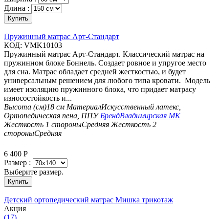
Длина :
Купить
Пружинный матрас Арт-Стандарт
КОД:
VMK10103
Пружинный матрас Арт-Стандарт. Классический матрас на
пружинном блоке Боннель. Создает ровное и упругое место
для сна. Матрас обладает средней жесткостью, и будет
универсальным решением для любого типа кровати. Модель
имеет изоляцию пружинного блока, что придает матрасу
износостойкость и...
Высота (см)
18 см
Материал
Искусственный латекс,
Ортопедическая пена, ППУ
Бренд
Владимирская МК
Жесткость 1 стороны
Средняя
Жесткость 2
стороны
Средняя
6 400
Р
Размер :
Выберите размер.
Купить
Детский ортопедический матрас Мишка трикотаж
Aкция
(17)