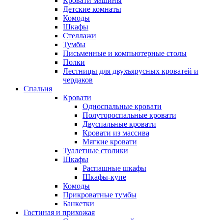
Кровати машины
Детские комнаты
Комоды
Шкафы
Стеллажи
Тумбы
Письменные и компьютерные столы
Полки
Лестницы для двухъярусных кроватей и
чердаков
Спальня
Кровати
Односпальные кровати
Полутороспальные кровати
Двуспальные кровати
Кровати из массива
Мягкие кровати
Туалетные столики
Шкафы
Распашные шкафы
Шкафы-купе
Комоды
Прикроватные тумбы
Банкетки
Гостиная и прихожая