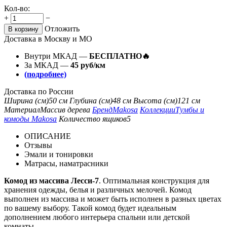
Кол-во:
+
−
Отложить
В корзину
Доставка в Москву и МО
Внутри МКАД —
БЕСПЛАТНО🔥
За МКАД —
45 руб/км
(подробнее)
Доставка по России
Ширина (см)
50 см
Глубина (см)
48 см
Высота (см)
121 см
Материал
Массив дерева
Бренд
Makosa
Коллекции
Тумбы и
комоды Makosa
Количество ящиков
5
ОПИСАНИЕ
Отзывы
Эмали и тонировки
Матрасы, наматрасники
Комод из массива Лесси-7
. Оптимальная конструкция для
хранения одежды, белья и различных мелочей. Комод
выполнен из массива и может быть исполнен в разных цветах
по вашему выбору. Такой комод будет идеальным
дополнением любого интерьера спальни или детской
комнаты.