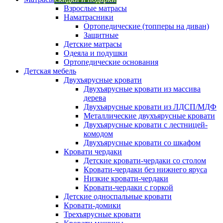
Взрослые матрасы
Наматрасники
Ортопедические (топперы на диван)
Защитные
Детские матрасы
Одеяла и подушки
Ортопедические основания
Детская мебель
Двухъярусные кровати
Двухъярусные кровати из массива
дерева
Двухъярусные кровати из ЛДСП/МДФ
Металлические двухъярусные кровати
Двухъярусные кровати с лестницей-
комодом
Двухъярусные кровати со шкафом
Кровати чердаки
Детские кровати-чердаки со столом
Кровати-чердаки без нижнего яруса
Низкие кровати-чердаки
Кровати-чердаки с горкой
Детские односпальные кровати
Кровати-домики
Трехъярусные кровати