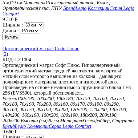
(см)
19 см
Материал
Искусственный латекс, Кокос,
Ортопедическая пена, ППУ
Бренд
Legio
Коллекции
Серия Legio
Comfort
9 310
Р
Ширина :
Длина :
Купить
Ортопедический матрас Софт Плюс
(2)
КОД:
LE1004
Ортопедический матрас Софт Плюс. Гипоаллергенный
ортопедический матрас средней жесткости, комфортный
мягкий слой которого выполнен из холкона - дышащего
полиэфирного материала, плотного и износостойкого.
Произведен на основе независимого пружинного блока TFK-
256 (EVS500), который обеспечивает...
Размер
100х190, 100х200, 100х180, 70х150, 70х160, 70х170,
70х180, 70х190, 70х200, 80х160, 80х170, 80х190, 80х200,
90х160, 90х170, 90х190, 90х200, 120х190, 120х200, 140х190,
140х200, 160х190, 160х200, 180х190, 180х200, 200х190,
200х200
Высота (см)
20 см
Материал
Холлофайбер, Струтто
Бренд
Legio
Коллекции
Серия Legio Comfort
9 660
Р
Ширина :