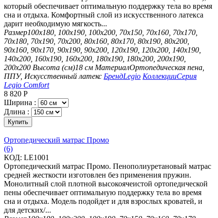
который обеспечивает оптимальную поддержку тела во время
сна и отдыха. Комфортный слой из искусственного латекса
дарит необходимую мягкость...
Размер
100х180, 100х190, 100х200, 70х150, 70х160, 70х170,
70х180, 70х190, 70х200, 80х160, 80х170, 80х190, 80х200,
90х160, 90х170, 90х190, 90х200, 120х190, 120х200, 140х190,
140х200, 160х190, 160х200, 180х190, 180х200, 200х190,
200х200
Высота (см)
18 см
Материал
Ортопедическая пена,
ППУ, Искусственный латекс
Бренд
Legio
Коллекции
Серия
Legio Comfort
8 820
Р
Ширина :
Длина :
Купить
Ортопедический матрас Промо
(6)
КОД:
LE1001
Ортопедический матрас Промо. Пенополиуретановый матрас
средней жесткости изготовлен без применения пружин.
Монолитный слой плотной высокоячеистой ортопедической
пены обеспечивает оптимальную поддержку тела во время
сна и отдыха. Модель подойдет и для взрослых кроватей, и
для детских/...