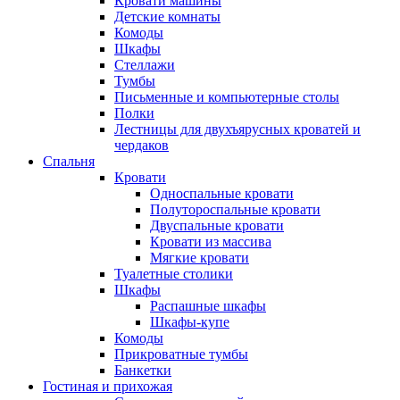
Кровати машины
Детские комнаты
Комоды
Шкафы
Стеллажи
Тумбы
Письменные и компьютерные столы
Полки
Лестницы для двухъярусных кроватей и
чердаков
Спальня
Кровати
Односпальные кровати
Полутороспальные кровати
Двуспальные кровати
Кровати из массива
Мягкие кровати
Туалетные столики
Шкафы
Распашные шкафы
Шкафы-купе
Комоды
Прикроватные тумбы
Банкетки
Гостиная и прихожая