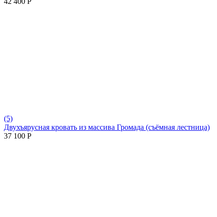
42 400
Р
(5)
Двухъярусная кровать из массива Громада (съёмная лестница)
37 100
Р