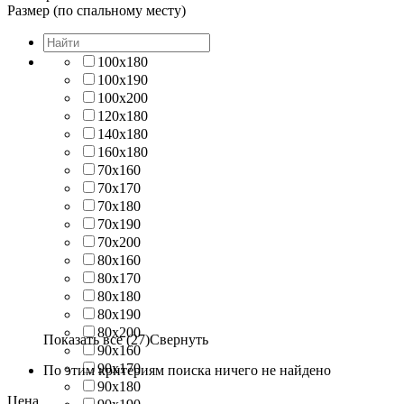
Размер (по спальному месту)
100х180
100х190
100х200
120х180
140х180
160х180
70х160
70х170
70х180
70х190
70х200
80х160
80х170
80х180
80х190
80х200
Показать все (27)
Свернуть
90х160
90х170
По этим критериям поиска ничего не найдено
90х180
Цена