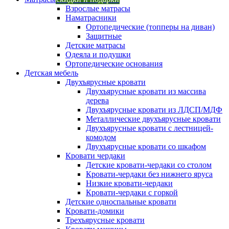
Взрослые матрасы
Наматрасники
Ортопедические (топперы на диван)
Защитные
Детские матрасы
Одеяла и подушки
Ортопедические основания
Детская мебель
Двухъярусные кровати
Двухъярусные кровати из массива
дерева
Двухъярусные кровати из ЛДСП/МДФ
Металлические двухъярусные кровати
Двухъярусные кровати с лестницей-
комодом
Двухъярусные кровати со шкафом
Кровати чердаки
Детские кровати-чердаки со столом
Кровати-чердаки без нижнего яруса
Низкие кровати-чердаки
Кровати-чердаки с горкой
Детские односпальные кровати
Кровати-домики
Трехъярусные кровати