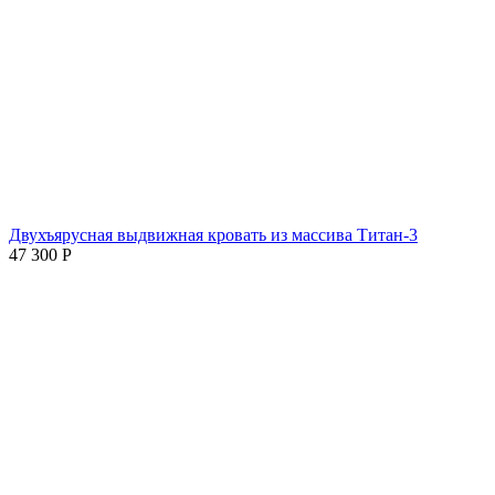
Двухъярусная выдвижная кровать из массива Титан-3
47 300
Р