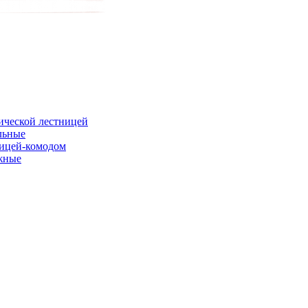
ической лестницей
льные
ницей-комодом
жные