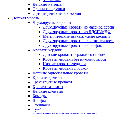
Детские матрасы
Одеяла и подушки
Ортопедические основания
Детская мебель
Двухъярусные кровати
Двухъярусные кровати из массива дерев
Двухъярусные кровати из ЛДСП/МДФ
Металлические двухъярусные кровати
Двухъярусные кровати с лестницей-ком
Двухъярусные кровати со шкафом
Кровати чердаки
Детские кровати-чердаки со столом
Кровати-чердаки без нижнего яруса
Низкие кровати-чердаки
Кровати-чердаки с горкой
Детские односпальные кровати
Кровати-домики
Трехъярусные кровати
Кровати машины
Детские комнаты
Комоды
Шкафы
Стеллажи
Тумбы