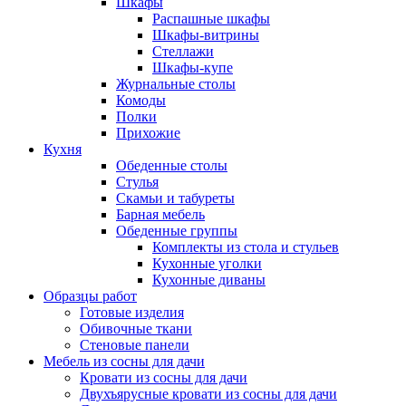
Шкафы
Распашные шкафы
Шкафы-витрины
Стеллажи
Шкафы-купе
Журнальные столы
Комоды
Полки
Прихожие
Кухня
Обеденные столы
Стулья
Скамьи и табуреты
Барная мебель
Обеденные группы
Комплекты из стола и стульев
Кухонные уголки
Кухонные диваны
Образцы работ
Готовые изделия
Обивочные ткани
Стеновые панели
Мебель из сосны для дачи
Кровати из сосны для дачи
Двухъярусные кровати из сосны для дачи