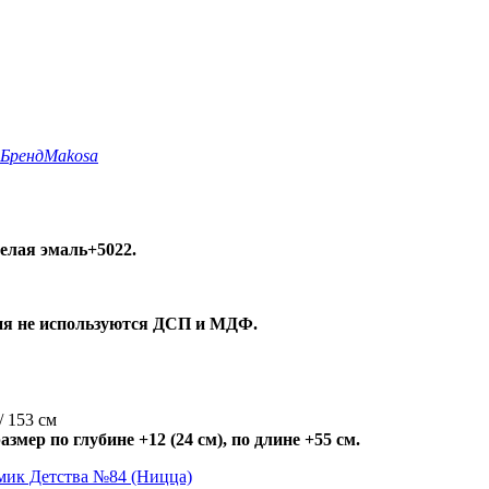
Бренд
Makosa
елая эмаль+5022.
лия не используются ДСП и МДФ.
 153 см
мер по глубине +12 (24 см), по длине +55 см.
омик Детства №84 (Ницца)