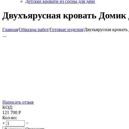
Детские кровати из сосны для дачи
Двухъярусная кровать Домик 
Главная
/
Образцы работ
/
Готовые изделия
/
Двухъярусная кровать
Написать отзыв
КОД:
121 700
Р
Кол-во:
+
−