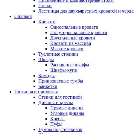
Письменные и компьютерные столы
Полки
Лестницы для двухъярусных кроватей и черда
Спальня
Кровати
Односпальные кровати
Полутороспальные кровати
Двуспальные кровати
Кровати из массива
Мягкие кровати
Туалетные столики
Шкафы
Распашные шкафы
Шкафы-купе
Комоды
Прикроватные тумбы
Банкетки
Гостиная и прихожая
Стенки для гостиной
Диваны и кресла
Прямые диваны
Угловые диваны
Кресла
Пуфы
Тумбы под телевизор