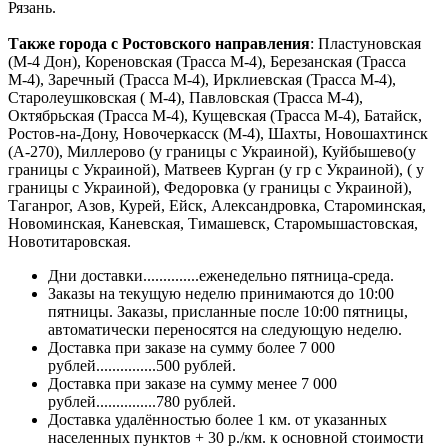
Рязань.
Также города с Ростовского направления
: Пластуновская
(М-4 Дон), Кореновская (Трасса М-4), Березанская (Трасса
М-4), Заречный (Трасса М-4), Ирклиевская (Трасса М-4),
Старолеушковская ( М-4), Павловская (Трасса М-4),
Октябрьская (Трасса М-4), Кущевская (Трасса М-4), Батайск,
Ростов-на-Дону, Новочеркасск (М-4), Шахты, Новошахтинск
(А-270), Миллерово (у границы с Украиной), Куйбышево(у
границы с Украиной), Матвеев Курган (у гр с Украиной), ( у
границы с Украиной), Федоровка (у границы с Украиной),
Таганрог, Азов, Курей, Ейск, Александровка, Староминская,
Новоминская, Каневская, Тимашевск, Старомышастовская,
Новотитаровская.
Дни доставки..............еженедельно пятница-среда.
Заказы на текущую неделю принимаются до 10:00
пятницы. Заказы, присланные после 10:00 пятницы,
автоматически переносятся на следующую неделю.
Доставка при заказе на сумму более 7 000
рублей...............500 рублей.
Доставка при заказе на сумму менее 7 000
рублей...............780 рублей.
Доставка удалённостью более 1 км. от указанных
населенных пунктов + 30 р./км. к основной стоимости