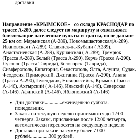
доставки.
Направление «КРЫМСКОЕ» - со склада КРАСНОДАР по
трассе А-289, далее следует по маршруту и охватывает
близлежащие населенные пункты и трассы, но не дальше
25 км от
: Марьинская (А-289), Новомышастовская(А-289),
Ивановская ( А-289), Славянск-на-Кубани ( А289),
Анастасиевская (А-289), Курчанская ( А-289), Тремрюк
(Трасса А-289), Белый (Трасса А-290), Керчь (Трасса А-290),
Луговое (Трасса Таврида), Белогорск (Таврида),
Симферополь, Евпатория, Севастополь, Ялта, Алушта, Судак,
Феодосия, Приморский, Джиганка (Трасса А-290), Анапа
(Трасса А-290), Геленджик, Новороссийск, Крымск (Трасса
А-146), Ахтырский ( А-146), Ильский (А-146), Северская
(А-146), Афипский (А-146), Яблоновский (А-146).
Дни доставки..............еженедельно суббота-
понедельник.
Заказы на текущую неделю принимаются до 12:00
четверга. Заказы, присланные после 12:00 четверга,
автоматически переносятся на следующую неделю.
Доставка при заказе на сумму более 7 000
рублей...............300 рублей.