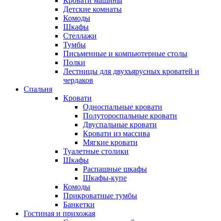
Кровати машины
Детские комнаты
Комоды
Шкафы
Стеллажи
Тумбы
Письменные и компьютерные столы
Полки
Лестницы для двухъярусных кроватей и
чердаков
Спальня
Кровати
Односпальные кровати
Полутороспальные кровати
Двуспальные кровати
Кровати из массива
Мягкие кровати
Туалетные столики
Шкафы
Распашные шкафы
Шкафы-купе
Комоды
Прикроватные тумбы
Банкетки
Гостиная и прихожая