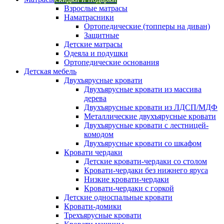
Взрослые матрасы
Наматрасники
Ортопедические (топперы на диван)
Защитные
Детские матрасы
Одеяла и подушки
Ортопедические основания
Детская мебель
Двухъярусные кровати
Двухъярусные кровати из массива
дерева
Двухъярусные кровати из ЛДСП/МДФ
Металлические двухъярусные кровати
Двухъярусные кровати с лестницей-
комодом
Двухъярусные кровати со шкафом
Кровати чердаки
Детские кровати-чердаки со столом
Кровати-чердаки без нижнего яруса
Низкие кровати-чердаки
Кровати-чердаки с горкой
Детские односпальные кровати
Кровати-домики
Трехъярусные кровати