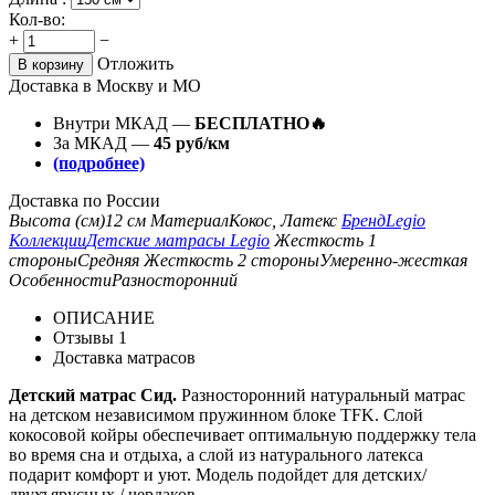
Кол-во:
+
−
Отложить
В корзину
Доставка в Москву и МО
Внутри МКАД —
БЕСПЛАТНО🔥
За МКАД —
45 руб/км
(подробнее)
Доставка по России
Высота (см)
12 см
Материал
Кокос, Латекс
Бренд
Legio
Коллекции
Детские матрасы Legio
Жесткость 1
стороны
Средняя
Жесткость 2 стороны
Умеренно-жесткая
Особенности
Разносторонний
ОПИСАНИЕ
Отзывы
1
Доставка матрасов
Детский матрас Сид.
Разносторонний натуральный матрас
на детском независимом пружинном блоке TFK. Слой
кокосовой койры обеспечивает оптимальную поддержку тела
во время сна и отдыха, а слой из натурального латекса
подарит комфорт и уют. Модель подойдет для детских/
двухъярусных / чердаков.