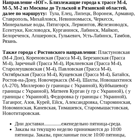
Направление «ЮГ». Близлежащие города к трассе М-4,
М-5, М-2 из Москвы до Тульской и Рязанской областей,
далее по маршруту:
Тула, Елец, Липецк, Воронеж, Армавир,
Ставрополь, Михайловск, Невинномысск, Черкесск,
Минеральные воды, Пятигорск, Лермонтов, Железноводск,
Есентуки, Кисловодск, Курганинск, Лабинск, Майкоп,
Белореченск, Апшеронск, Гулькевич, Усть-Лабинск, Тамбов,
Рязань.
Также города с Ростовского направления
: Пластуновская
(М-4 Дон), Кореновская (Трасса М-4), Березанская (Трасса
М-4), Заречный (Трасса М-4), Ирклиевская (Трасса М-4),
Старолеушковская ( М-4), Павловская (Трасса М-4),
Октябрьская (Трасса М-4), Кущевская (Трасса М-4), Батайск,
Ростов-на-Дону, Новочеркасск (М-4), Шахты, Новошахтинск
(А-270), Миллерово (у границы с Украиной), Куйбышево(у
границы с Украиной), Матвеев Курган (у гр с Украиной), ( у
границы с Украиной), Федоровка (у границы с Украиной),
Таганрог, Азов, Курей, Ейск, Александровка, Староминская,
Новоминская, Каневская, Тимашевск, Старомышастовская,
Новотитаровская.
Дни доставки..............еженедельно пятница-среда.
Заказы на текущую неделю принимаются до 10:00
пятницы. Заказы, присланные после 10:00 пятницы,