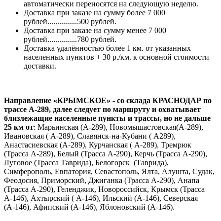
автоматически переносятся на следующую неделю.
Доставка при заказе на сумму более 7 000
рублей...............500 рублей.
Доставка при заказе на сумму менее 7 000
рублей...............780 рублей.
Доставка удалённостью более 1 км. от указанных
населенных пунктов + 30 р./км. к основной стоимости
доставки.
Направление «КРЫМСКОЕ» - со склада КРАСНОДАР по
трассе А-289, далее следует по маршруту и охватывает
близлежащие населенные пункты и трассы, но не дальше
25 км от
: Марьинская (А-289), Новомышастовская(А-289),
Ивановская ( А-289), Славянск-на-Кубани ( А289),
Анастасиевская (А-289), Курчанская ( А-289), Тремрюк
(Трасса А-289), Белый (Трасса А-290), Керчь (Трасса А-290),
Луговое (Трасса Таврида), Белогорск (Таврида),
Симферополь, Евпатория, Севастополь, Ялта, Алушта, Судак,
Феодосия, Приморский, Джиганка (Трасса А-290), Анапа
(Трасса А-290), Геленджик, Новороссийск, Крымск (Трасса
А-146), Ахтырский ( А-146), Ильский (А-146), Северская
(А-146), Афипский (А-146), Яблоновский (А-146).