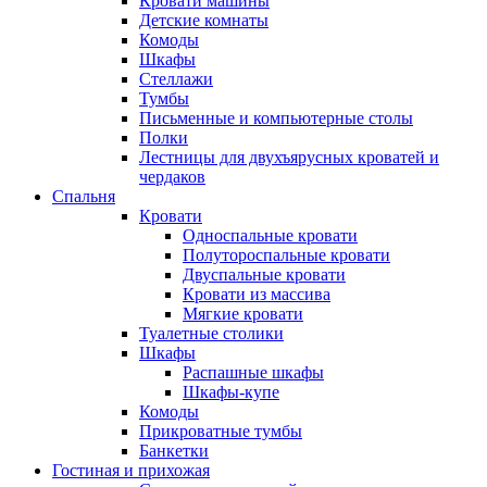
Кровати машины
Детские комнаты
Комоды
Шкафы
Стеллажи
Тумбы
Письменные и компьютерные столы
Полки
Лестницы для двухъярусных кроватей и
чердаков
Спальня
Кровати
Односпальные кровати
Полутороспальные кровати
Двуспальные кровати
Кровати из массива
Мягкие кровати
Туалетные столики
Шкафы
Распашные шкафы
Шкафы-купе
Комоды
Прикроватные тумбы
Банкетки
Гостиная и прихожая