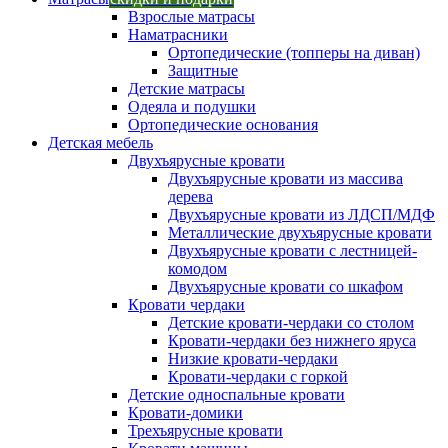
Взрослые матрасы
Наматрасники
Ортопедические (топперы на диван)
Защитные
Детские матрасы
Одеяла и подушки
Ортопедические основания
Детская мебель
Двухъярусные кровати
Двухъярусные кровати из массива
дерева
Двухъярусные кровати из ЛДСП/МДФ
Металлические двухъярусные кровати
Двухъярусные кровати с лестницей-
комодом
Двухъярусные кровати со шкафом
Кровати чердаки
Детские кровати-чердаки со столом
Кровати-чердаки без нижнего яруса
Низкие кровати-чердаки
Кровати-чердаки с горкой
Детские односпальные кровати
Кровати-домики
Трехъярусные кровати