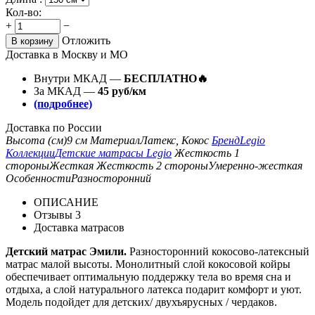
Кол-во:
+
−
Отложить
В корзину
Доставка в Москву и МО
Внутри МКАД —
БЕСПЛАТНО🔥
За МКАД —
45 руб/км
(подробнее)
Доставка по России
Высота (см)
9 см
Материал
Латекс, Кокос
Бренд
Legio
Коллекции
Детские матрасы Legio
Жесткость 1
стороны
Жесткая
Жесткость 2 стороны
Умеренно-жесткая
Особенности
Разносторонний
ОПИСАНИЕ
Отзывы
3
Доставка матрасов
Детский матрас Эмили.
Разносторонний кокосово-латексный
матрас малой высоты. Монолитный слой кокосовой койры
обеспечивает оптимальную поддержку тела во время сна и
отдыха, а слой натурального латекса подарит комфорт и уют.
Модель подойдет для детских/ двухъярусных / чердаков.