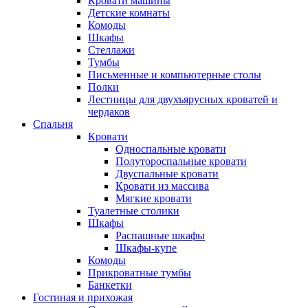
Кровати машины
Детские комнаты
Комоды
Шкафы
Стеллажи
Тумбы
Письменные и компьютерные столы
Полки
Лестницы для двухъярусных кроватей и
чердаков
Спальня
Кровати
Односпальные кровати
Полутороспальные кровати
Двуспальные кровати
Кровати из массива
Мягкие кровати
Туалетные столики
Шкафы
Распашные шкафы
Шкафы-купе
Комоды
Прикроватные тумбы
Банкетки
Гостиная и прихожая