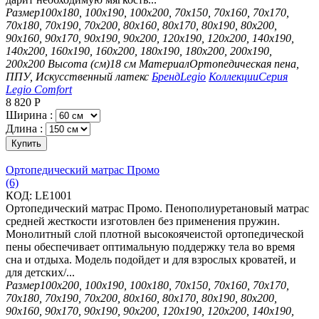
Размер
100х180, 100х190, 100х200, 70х150, 70х160, 70х170,
70х180, 70х190, 70х200, 80х160, 80х170, 80х190, 80х200,
90х160, 90х170, 90х190, 90х200, 120х190, 120х200, 140х190,
140х200, 160х190, 160х200, 180х190, 180х200, 200х190,
200х200
Высота (см)
18 см
Материал
Ортопедическая пена,
ППУ, Искусственный латекс
Бренд
Legio
Коллекции
Серия
Legio Comfort
8 820
Р
Ширина :
Длина :
Купить
Ортопедический матрас Промо
(6)
КОД:
LE1001
Ортопедический матрас Промо. Пенополиуретановый матрас
средней жесткости изготовлен без применения пружин.
Монолитный слой плотной высокоячеистой ортопедической
пены обеспечивает оптимальную поддержку тела во время
сна и отдыха. Модель подойдет и для взрослых кроватей, и
для детских/...
Размер
100х200, 100х190, 100х180, 70х150, 70х160, 70х170,
70х180, 70х190, 70х200, 80х160, 80х170, 80х190, 80х200,
90х160, 90х170, 90х190, 90х200, 120х190, 120х200, 140х190,