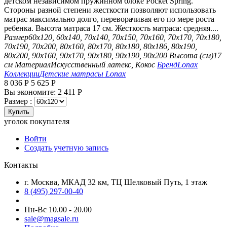
детском независимом пружинном блоке Pocket Spring.
Стороны разной степени жесткости позволяют использовать
матрас максимально долго, переворачивая его по мере роста
ребенка. Высота матраса 17 см. Жесткость матраса: средняя....
Размер
60х120, 60х140, 70х140, 70х150, 70х160, 70х170, 70х180,
70х190, 70х200, 80х160, 80х170, 80х180, 80х186, 80х190,
80х200, 90х160, 90х170, 90х180, 90х190, 90х200
Высота (см)
17
см
Материал
Искусственный латекс, Кокос
Бренд
Lonax
Коллекции
Детские матрасы Lonax
8 036
Р
5 625
Р
Вы экономите:
2 411
Р
Размер :
Купить
уголок покупателя
Войти
Создать учетную запись
Контакты
г. Москва, МКАД 32 км, ТЦ Шелковый Путь, 1 этаж
8 (495) 297-00-40
Пн-Вс 10.00 - 20.00
sale@magsale.ru