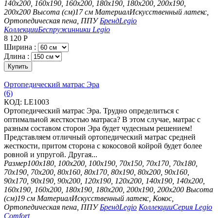
140х200, 160х190, 160х200, 180х190, 180х200, 200х190,
200х200
Высота (см)
17 см
Материал
Искусственный латекс,
Ортопедическая пена, ППУ
Бренд
Legio
Коллекции
Беспружинники Legio
8 120
Р
Ширина :
Длина :
Купить
Ортопедический матрас Эра
(6)
КОД:
LE1003
Ортопедический матрас Эра. Трудно определиться с
оптимальной жесткостью матраса? В этом случае, матрас с
разным составом сторон Эра будет чудесным решением!
Представляем отличный ортопедический матрас средней
жесткости, притом сторона с кокосовой койрой будет более
ровной и упругой. Другая...
Размер
100х180, 100х200, 100х190, 70х150, 70х170, 70х180,
70х190, 70х200, 80х160, 80х170, 80х190, 80х200, 90х160,
90х170, 90х190, 90х200, 120х190, 120х200, 140х190, 140х200,
160х190, 160х200, 180х190, 180х200, 200х190, 200х200
Высота
(см)
19 см
Материал
Искусственный латекс, Кокос,
Ортопедическая пена, ППУ
Бренд
Legio
Коллекции
Серия Legio
Comfort