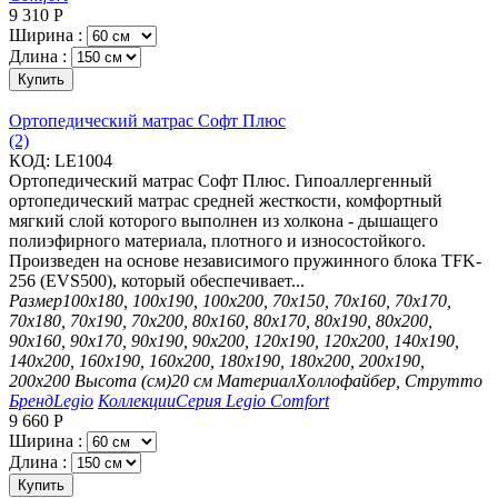
9 310
Р
Ширина :
Длина :
Купить
Ортопедический матрас Софт Плюс
(2)
КОД:
LE1004
Ортопедический матрас Софт Плюс. Гипоаллергенный
ортопедический матрас средней жесткости, комфортный
мягкий слой которого выполнен из холкона - дышащего
полиэфирного материала, плотного и износостойкого.
Произведен на основе независимого пружинного блока TFK-
256 (EVS500), который обеспечивает...
Размер
100х180, 100х190, 100х200, 70х150, 70х160, 70х170,
70х180, 70х190, 70х200, 80х160, 80х170, 80х190, 80х200,
90х160, 90х170, 90х190, 90х200, 120х190, 120х200, 140х190,
140х200, 160х190, 160х200, 180х190, 180х200, 200х190,
200х200
Высота (см)
20 см
Материал
Холлофайбер, Струтто
Бренд
Legio
Коллекции
Серия Legio Comfort
9 660
Р
Ширина :
Длина :
Купить