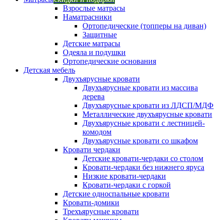
Взрослые матрасы
Наматрасники
Ортопедические (топперы на диван)
Защитные
Детские матрасы
Одеяла и подушки
Ортопедические основания
Детская мебель
Двухъярусные кровати
Двухъярусные кровати из массива
дерева
Двухъярусные кровати из ЛДСП/МДФ
Металлические двухъярусные кровати
Двухъярусные кровати с лестницей-
комодом
Двухъярусные кровати со шкафом
Кровати чердаки
Детские кровати-чердаки со столом
Кровати-чердаки без нижнего яруса
Низкие кровати-чердаки
Кровати-чердаки с горкой
Детские односпальные кровати
Кровати-домики
Трехъярусные кровати