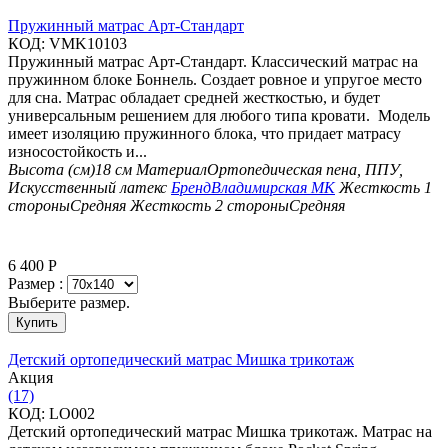
Пружинный матрас Арт-Стандарт
КОД:
VMK10103
Пружинный матрас Арт-Стандарт. Классический матрас на
пружинном блоке Боннель. Создает ровное и упругое место
для сна. Матрас обладает средней жесткостью, и будет
универсальным решением для любого типа кровати. Модель
имеет изоляцию пружинного блока, что придает матрасу
износостойкость и...
Высота (см)
18 см
Материал
Ортопедическая пена, ППУ,
Искусственный латекс
Бренд
Владимирская МК
Жесткость 1
стороны
Средняя
Жесткость 2 стороны
Средняя
6 400
Р
Размер :
Выберите размер.
Купить
Детский ортопедический матрас Мишка трикотаж
Aкция
(17)
КОД:
LO002
Детский ортопедический матрас Мишка трикотаж. Матрас на