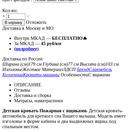
Кол-во:
+
−
Отложить
В корзину
Доставка в Москву и МО
Внутри МКАД —
БЕСПЛАТНО🔥
За МКАД —
45 руб/км
(подробнее)
Доставка по России
Ширина (см)
179 см
Глубина (см)
77 см
Высота (см)
103 см
Изголовье
Жесткое
Материал
ЛДСП
Бренд
Славмебель
Коллекции
Кровати-машины
Особенности
С ящиками
ОПИСАНИЕ
Отзывы
Доставка и сборка
Матрасы, наматрасники
Детская кровать Пожарная с ящиками.
Детская кровать-
автомобиль для крепкого сна Вашего малыша. Модель имеет
изголовье в форме кабины и два выдвижных ящика под
спальным местом.