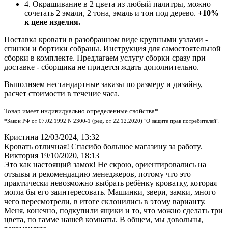
4. Окрашивание в 2 цвета из любый палитры, можно
сочетать 2 эмали, 2 тона, эмаль и тон под дерево.
+10%
к цене изделия.
Поставка кровати в разобранном виде крупными узлами -
спинки и бортики собраны. Инструкция для самостоятельной
сборки в комплекте. Предлагаем услугу сборки сразу при
доставке - сборщика не придется ждать дополнительно.
Выполняем нестандартные заказы по размеру и дизайну,
расчет стоимости в течение часа.
Товар имеет индивидуально определенные свойства*.
*Закон РФ от 07.02.1992 N 2300-1 (ред. от 22.12.2020) "О защите прав потребителей".
Кристина
12/03/2024, 13:32
Кровать отличная! Спасибо большое магазину за работу.
Виктория
19/10/2020, 18:13
Это как настоящий замок! Не скрою, ориентировались на
отзывы и рекомендацию менеджеров, потому что это
практически невозможно выбрать ребёнку кроватку, которая
могла бы его заинтересовать. Машинки, звери, замки, много
чего пересмотрели, в итоге склонились в этому варианту.
Меня, конечно, подкупили ящики и то, что можно сделать три
цвета, по гамме нашей комнаты. В общем, мы довольны,