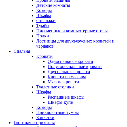
Кровати машины
Детские комнаты
Комоды
Шкафы
Стеллажи
Тумбы
Письменные и компьютерные столы
Полки
Лестницы для двухъярусных кроватей и
чердаков
Спальня
Кровати
Односпальные кровати
Полутороспальные кровати
Двуспальные кровати
Кровати из массива
Мягкие кровати
Туалетные столики
Шкафы
Распашные шкафы
Шкафы-купе
Комоды
Прикроватные тумбы
Банкетки
Гостиная и прихожая