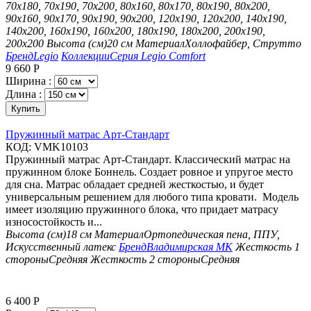
70х180, 70х190, 70х200, 80х160, 80х170, 80х190, 80х200,
90х160, 90х170, 90х190, 90х200, 120х190, 120х200, 140х190,
140х200, 160х190, 160х200, 180х190, 180х200, 200х190,
200х200
Высота (см)
20 см
Материал
Холлофайбер, Струтто
Бренд
Legio
Коллекции
Серия Legio Comfort
9 660
Р
Ширина :
Длина :
Купить
Пружинный матрас Арт-Стандарт
КОД:
VMK10103
Пружинный матрас Арт-Стандарт. Классический матрас на
пружинном блоке Боннель. Создает ровное и упругое место
для сна. Матрас обладает средней жесткостью, и будет
универсальным решением для любого типа кровати. Модель
имеет изоляцию пружинного блока, что придает матрасу
износостойкость и...
Высота (см)
18 см
Материал
Ортопедическая пена, ППУ,
Искусственный латекс
Бренд
Владимирская МК
Жесткость 1
стороны
Средняя
Жесткость 2 стороны
Средняя
6 400
Р