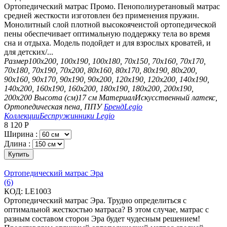
Ортопедический матрас Промо. Пенополиуретановый матрас
средней жесткости изготовлен без применения пружин.
Монолитный слой плотной высокоячеистой ортопедической
пены обеспечивает оптимальную поддержку тела во время
сна и отдыха. Модель подойдет и для взрослых кроватей, и
для детских/...
Размер
100х200, 100х190, 100х180, 70х150, 70х160, 70х170,
70х180, 70х190, 70х200, 80х160, 80х170, 80х190, 80х200,
90х160, 90х170, 90х190, 90х200, 120х190, 120х200, 140х190,
140х200, 160х190, 160х200, 180х190, 180х200, 200х190,
200х200
Высота (см)
17 см
Материал
Искусственный латекс,
Ортопедическая пена, ППУ
Бренд
Legio
Коллекции
Беспружинники Legio
8 120
Р
Ширина :
Длина :
Купить
Ортопедический матрас Эра
(6)
КОД:
LE1003
Ортопедический матрас Эра. Трудно определиться с
оптимальной жесткостью матраса? В этом случае, матрас с
разным составом сторон Эра будет чудесным решением!