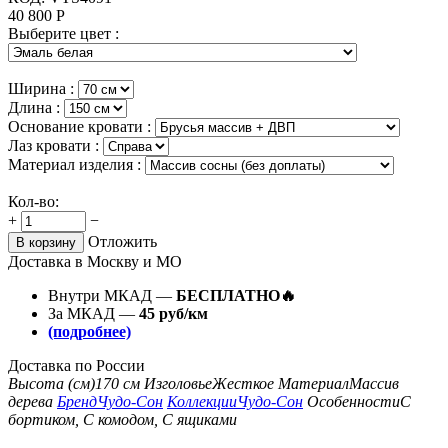
40 800
Р
Выберите цвет :
Ширина :
Длина :
Основание кровати :
Лаз кровати :
Материал изделия :
Кол-во:
+
−
Отложить
В корзину
Доставка в Москву и МО
Внутри МКАД —
БЕСПЛАТНО🔥
За МКАД —
45 руб/км
(подробнее)
Доставка по России
Высота (см)
170 см
Изголовье
Жесткое
Материал
Массив
дерева
Бренд
Чудо-Сон
Коллекции
Чудо-Сон
Особенности
С
бортиком, С комодом, С ящиками