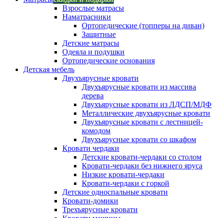
Взрослые матрасы
Наматрасники
Ортопедические (топперы на диван)
Защитные
Детские матрасы
Одеяла и подушки
Ортопедические основания
Детская мебель
Двухъярусные кровати
Двухъярусные кровати из массива
дерева
Двухъярусные кровати из ЛДСП/МДФ
Металлические двухъярусные кровати
Двухъярусные кровати с лестницей-
комодом
Двухъярусные кровати со шкафом
Кровати чердаки
Детские кровати-чердаки со столом
Кровати-чердаки без нижнего яруса
Низкие кровати-чердаки
Кровати-чердаки с горкой
Детские односпальные кровати
Кровати-домики
Трехъярусные кровати