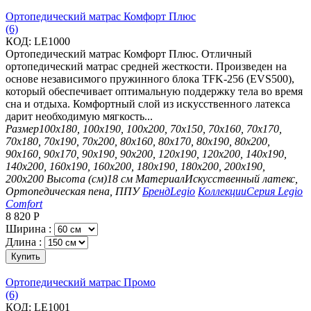
Ортопедический матрас Комфорт Плюс
(6)
КОД:
LE1000
Ортопедический матрас Комфорт Плюс. Отличный
ортопедический матрас средней жесткости. Произведен на
основе независимого пружинного блока TFK-256 (EVS500),
который обеспечивает оптимальную поддержку тела во время
сна и отдыха. Комфортный слой из искусственного латекса
дарит необходимую мягкость...
Размер
100х180, 100х190, 100х200, 70х150, 70х160, 70х170,
70х180, 70х190, 70х200, 80х160, 80х170, 80х190, 80х200,
90х160, 90х170, 90х190, 90х200, 120х190, 120х200, 140х190,
140х200, 160х190, 160х200, 180х190, 180х200, 200х190,
200х200
Высота (см)
18 см
Материал
Искусственный латекс,
Ортопедическая пена, ППУ
Бренд
Legio
Коллекции
Серия Legio
Comfort
8 820
Р
Ширина :
Длина :
Купить
Ортопедический матрас Промо
(6)
КОД:
LE1001