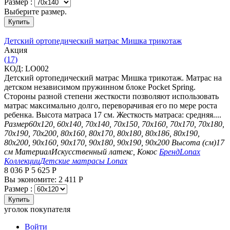
Размер :
Выберите размер.
Купить
Детский ортопедический матрас Мишка трикотаж
Aкция
(17)
КОД:
LO002
Детский ортопедический матрас Мишка трикотаж. Матрас на
детском независимом пружинном блоке Pocket Spring.
Стороны разной степени жесткости позволяют использовать
матрас максимально долго, переворачивая его по мере роста
ребенка. Высота матраса 17 см. Жесткость матраса: средняя....
Размер
60х120, 60х140, 70х140, 70х150, 70х160, 70х170, 70х180,
70х190, 70х200, 80х160, 80х170, 80х180, 80х186, 80х190,
80х200, 90х160, 90х170, 90х180, 90х190, 90х200
Высота (см)
17
см
Материал
Искусственный латекс, Кокос
Бренд
Lonax
Коллекции
Детские матрасы Lonax
8 036
Р
5 625
Р
Вы экономите:
2 411
Р
Размер :
Купить
уголок покупателя
Войти