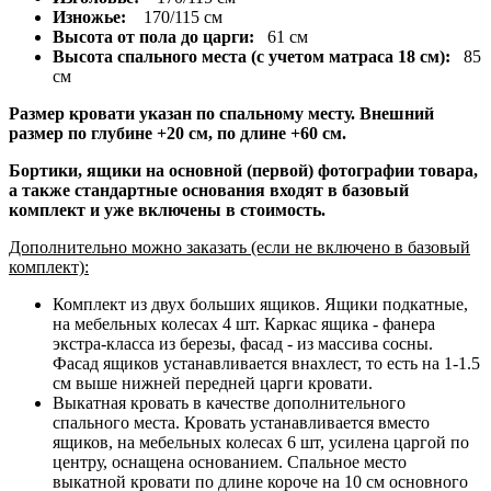
Изножье:
170/115 см
Высота от пола до царги:
61 см
Высота спального места (с учетом матраса 18 см):
85
см
Размер кровати указан по спальному месту. Внешний
размер по глубине +20 см, по длине +60 см.
Бортики, ящики на основной (первой) фотографии товара,
а также стандартные основания входят в базовый
комплект и уже включены в стоимость.
Дополнительно можно заказать (если не включено в базовый
комплект):
Комплект из двух больших ящиков. Ящики подкатные,
на мебельных колесах 4 шт. Каркас ящика - фанера
экстра-класса из березы, фасад - из массива сосны.
Фасад ящиков устанавливается внахлест, то есть на 1-1.5
см выше нижней передней царги кровати.
Выкатная кровать в качестве дополнительного
спального места. Кровать устанавливается вместо
ящиков, на мебельных колесах 6 шт, усилена царгой по
центру, оснащена основанием. Спальное место
выкатной кровати по длине короче на 10 см основного