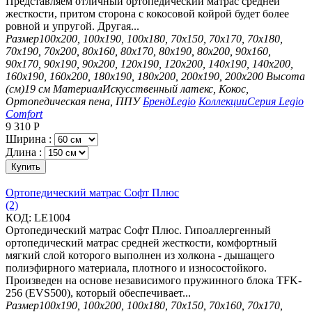
Представляем отличный ортопедический матрас средней
жесткости, притом сторона с кокосовой койрой будет более
ровной и упругой. Другая...
Размер
100х200, 100х190, 100х180, 70х150, 70х170, 70х180,
70х190, 70х200, 80х160, 80х170, 80х190, 80х200, 90х160,
90х170, 90х190, 90х200, 120х190, 120х200, 140х190, 140х200,
160х190, 160х200, 180х190, 180х200, 200х190, 200х200
Высота
(см)
19 см
Материал
Искусственный латекс, Кокос,
Ортопедическая пена, ППУ
Бренд
Legio
Коллекции
Серия Legio
Comfort
9 310
Р
Ширина :
Длина :
Купить
Ортопедический матрас Софт Плюс
(2)
КОД:
LE1004
Ортопедический матрас Софт Плюс. Гипоаллергенный
ортопедический матрас средней жесткости, комфортный
мягкий слой которого выполнен из холкона - дышащего
полиэфирного материала, плотного и износостойкого.
Произведен на основе независимого пружинного блока TFK-
256 (EVS500), который обеспечивает...
Размер
100х190, 100х200, 100х180, 70х150, 70х160, 70х170,