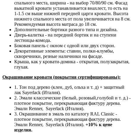
спального места, ширина - на выбор 70/80/90 см. Фасад
выкатной кровати устанавливается внахлест, то есть на
1-1.5 см выше нижней передней царги кровати. Высота
нижнего спального места от пола увеличивается на 8 см.
Рекомендуемая высота матраса до 18 см.
Дополнительные бортики разного типа и дизайна.
Дверь-калитка - на передний бортик и на ступени
лестницы-комода.
Боковая панель с окном с одной или двух сторон.
Декоративные элементы: ставни, полки-клумбы,
скворечники, резные наличники на фасаде.
Крыша, как у кровати-домика - открытая, полузакрытая,
глухая.
Окрашивание кровати (покрытия сертифицированы):
1. Тон под дерево (клен, дуб, ольха и т. д) + защитный
лак Sayerlack (Италия).
2. Эмали классические (белый, розовый,голубой и т. д.) -
плотное покрытие, перекрывающая фактуру дерева.
Эмали Renner, Sayerlack (Италия).
3. Окрашивание в эмаль по каталогу RAL Classic -
плотное покрытие, перекрывающая фактуру дерева.
Эмали Renner, Sayerlack (Италия).
+10% к цене
изделия.