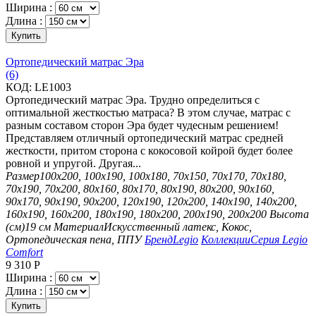
Ширина :
Длина :
Купить
Ортопедический матрас Эра
(6)
КОД:
LE1003
Ортопедический матрас Эра. Трудно определиться с
оптимальной жесткостью матраса? В этом случае, матрас с
разным составом сторон Эра будет чудесным решением!
Представляем отличный ортопедический матрас средней
жесткости, притом сторона с кокосовой койрой будет более
ровной и упругой. Другая...
Размер
100х200, 100х190, 100х180, 70х150, 70х170, 70х180,
70х190, 70х200, 80х160, 80х170, 80х190, 80х200, 90х160,
90х170, 90х190, 90х200, 120х190, 120х200, 140х190, 140х200,
160х190, 160х200, 180х190, 180х200, 200х190, 200х200
Высота
(см)
19 см
Материал
Искусственный латекс, Кокос,
Ортопедическая пена, ППУ
Бренд
Legio
Коллекции
Серия Legio
Comfort
9 310
Р
Ширина :
Длина :
Купить