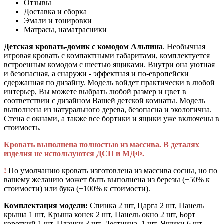
Отзывы
Доставка и сборка
Эмали и тонировки
Матрасы, наматрасники
Детская кровать-домик с комодом Альпина
. Необычная
игровая кровать с компактными габаритами, комплектуется
встроенным комодом с шестью ящиками. Внутри она уютная
и безопасная, а снаружи - эффектная и по-европейски
сдержанная по дизайну. Модель войдет практически в любой
интерьер, Вы можете выбрать любой размер и цвет в
соответствии с дизайном Вашей детской комнаты. Модель
выполнена из натурального дерева, безопасна и экологична.
Стена с окнами, а также все бортики и ящики уже включены в
стоимость.
Кровать выполнена полностью из массива. В деталях
изделия не используются ДСП и МДФ.
!
По умолчанию кровать изготовлена из массива сосны, но по
вашему желанию может быть выполнена из березы (+50% к
стоимости) или бука (+100% к стоимости).
Комплектация модели:
Спинка 2 шт, Царга 2 шт, Панель
крыша 1 шт, Крыша конек 2 шт, Панель окно 2 шт, Борт
короткий 1 шт, Планки 3 шт, Лестница 1 шт, Ящики 6 шт,