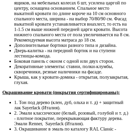
ящиков, на мебельных колесах 6 шт, усилена царгой по
центру, оснащена основанием. Спальное место
выкатной кровати по длине короче на 10 см основного
спального места, ширина - на выбор 70/80/90 см. Фасад
выкатной кровати устанавливается внахлест, то есть на
1-1.5 см выше нижней передней царги кровати. Высота
нижнего спального места от пола увеличивается на 8 см.
Рекомендуемая высота матраса до 18 см.
Дополнительные бортики разного типа и дизайна.
Дверь-калитка - на передний бортик и на ступени
лестницы-комода.
Боковая панель с окном с одной или двух сторон.
Декоративные элементы: ставни, полки-клумбы,
скворечники, резные наличники на фасаде.
Крыша, как у кровати-домика - открытая, полузакрытая,
глухая.
Окрашивание кровати (покрытия сертифицированы):
1. Тон под дерево (клен, дуб, ольха и т. д) + защитный
лак Sayerlack (Италия).
2. Эмали классические (белый, розовый, голубой и т. д.)
- плотное покрытие, перекрывающая фактуру дерева.
Эмали Renner, Sayerlack (Италия).
3. Окрашивание в эмаль по каталогу RAL Classic -