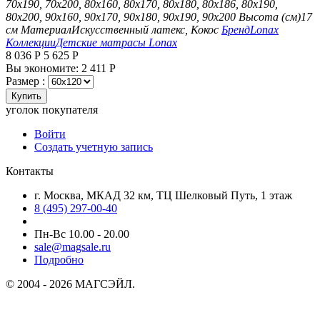
70х190, 70х200, 80х160, 80х170, 80х180, 80х186, 80х190,
80х200, 90х160, 90х170, 90х180, 90х190, 90х200
Высота (см)
17
см
Материал
Искусственный латекс, Кокос
Бренд
Lonax
Коллекции
Детские матрасы Lonax
8 036
Р
5 625
Р
Вы экономите:
2 411
Р
Размер :
Купить
уголок покупателя
Войти
Создать учетную запись
Контакты
г. Москва, МКАД 32 км, ТЦ Шелковый Путь, 1 этаж
8 (495) 297-00-40
Пн-Вс 10.00 - 20.00
sale@magsale.ru
Подробно
© 2004 - 2026 МАГСЭЙЛ.