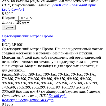
200х200
Высота (см)
18 см
Материал
Ортопедическая пена,
ППУ, Искусственный латекс
Бренд
Legio
Коллекции
Серия
Legio Comfort
8 820
Р
Ширина :
Длина :
Купить
Ортопедический матрас Промо
(6)
КОД:
LE1001
Ортопедический матрас Промо. Пенополиуретановый матрас
средней жесткости изготовлен без применения пружин.
Монолитный слой плотной высокоячеистой ортопедической
пены обеспечивает оптимальную поддержку тела во время
сна и отдыха. Модель подойдет и для взрослых кроватей, и
для детских/...
Размер
100х200, 100х190, 100х180, 70х150, 70х160, 70х170,
70х180, 70х190, 70х200, 80х160, 80х170, 80х190, 80х200,
90х160, 90х170, 90х190, 90х200, 120х190, 120х200, 140х190,
140х200, 160х190, 160х200, 180х190, 180х200, 200х190,
200х200
Высота (см)
17 см
Материал
Искусственный латекс,
Ортопедическая пена, ППУ
Бренд
Legio
Коллекции
Беспружинники Legio
8 120
Р