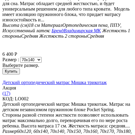
для сна. Матрас обладает средней жесткостью, и будет
универсальным решением для любого типа кровати. Модель
имеет изоляцию пружинного блока, что придает матрасу
износостойкость и...
Высота (см)
18 см
Материал
Ортопедическая пена, ППУ,
Искусственный латекс
Бренд
Владимирская МК
Жесткость 1
стороны
Средняя
Жесткость 2 стороны
Средняя
6 400
Р
Размер :
Выберите размер.
Купить
Детский ортопедический матрас Мишка трикотаж
Aкция
(17)
КОД:
LO002
Детский ортопедический матрас Мишка трикотаж. Матрас на
детском независимом пружинном блоке Pocket Spring.
Стороны разной степени жесткости позволяют использовать
матрас максимально долго, переворачивая его по мере роста
ребенка. Высота матраса 17 см. Жесткость матраса: средняя....
Размер
60х120, 60х140, 70х140, 70х150, 70х160, 70х170, 70х180,