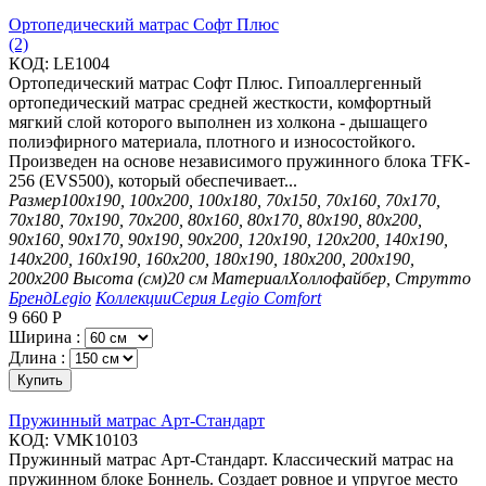
Ортопедический матрас Софт Плюс
(2)
КОД:
LE1004
Ортопедический матрас Софт Плюс. Гипоаллергенный
ортопедический матрас средней жесткости, комфортный
мягкий слой которого выполнен из холкона - дышащего
полиэфирного материала, плотного и износостойкого.
Произведен на основе независимого пружинного блока TFK-
256 (EVS500), который обеспечивает...
Размер
100х190, 100х200, 100х180, 70х150, 70х160, 70х170,
70х180, 70х190, 70х200, 80х160, 80х170, 80х190, 80х200,
90х160, 90х170, 90х190, 90х200, 120х190, 120х200, 140х190,
140х200, 160х190, 160х200, 180х190, 180х200, 200х190,
200х200
Высота (см)
20 см
Материал
Холлофайбер, Струтто
Бренд
Legio
Коллекции
Серия Legio Comfort
9 660
Р
Ширина :
Длина :
Купить
Пружинный матрас Арт-Стандарт
КОД:
VMK10103
Пружинный матрас Арт-Стандарт. Классический матрас на
пружинном блоке Боннель. Создает ровное и упругое место