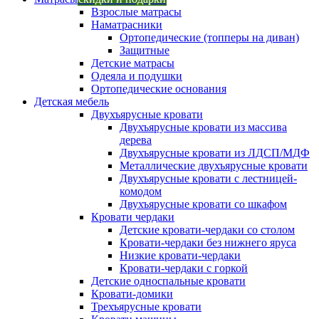
Взрослые матрасы
Наматрасники
Ортопедические (топперы на диван)
Защитные
Детские матрасы
Одеяла и подушки
Ортопедические основания
Детская мебель
Двухъярусные кровати
Двухъярусные кровати из массива
дерева
Двухъярусные кровати из ЛДСП/МДФ
Металлические двухъярусные кровати
Двухъярусные кровати с лестницей-
комодом
Двухъярусные кровати со шкафом
Кровати чердаки
Детские кровати-чердаки со столом
Кровати-чердаки без нижнего яруса
Низкие кровати-чердаки
Кровати-чердаки с горкой
Детские односпальные кровати
Кровати-домики
Трехъярусные кровати