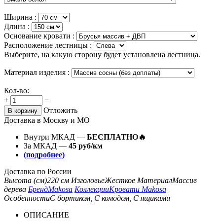
Ширина :
Длина :
Основание кровати :
Расположение лестницы :
Выберите, на какую сторону будет установлена лестница.
Материал изделия :
Кол-во:
+
−
Отложить
В корзину
Доставка в Москву и МО
Внутри МКАД —
БЕСПЛАТНО🔥
За МКАД —
45 руб/км
(подробнее)
Доставка по России
Высота (см)
220 см
Изголовье
Жесткое
Материал
Массив
дерева
Бренд
Makosa
Коллекции
Кровати Makosa
Особенности
С бортиком, С комодом, С ящиками
ОПИСАНИЕ