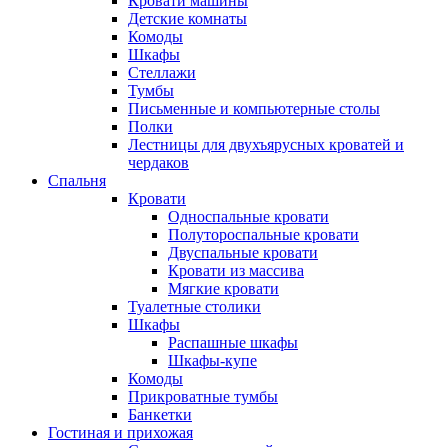
Кровати машины
Детские комнаты
Комоды
Шкафы
Стеллажи
Тумбы
Письменные и компьютерные столы
Полки
Лестницы для двухъярусных кроватей и
чердаков
Спальня
Кровати
Односпальные кровати
Полутороспальные кровати
Двуспальные кровати
Кровати из массива
Мягкие кровати
Туалетные столики
Шкафы
Распашные шкафы
Шкафы-купе
Комоды
Прикроватные тумбы
Банкетки
Гостиная и прихожая