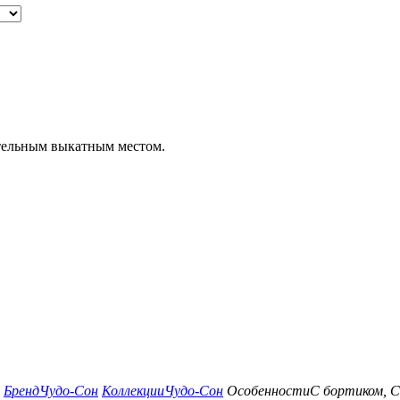
тельным выкатным местом.
Бренд
Чудо-Сон
Коллекции
Чудо-Сон
Особенности
С бортиком, 