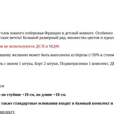
голок южного побережья Франции в детской комнате. Особенно 
тские мечты! Большой размерный ряд, множество цветов и идеал
лия не используются ДСП и МДФ.
вашему желанию может быть выполнена из березы (+50% к стоимо
ь с окном 1 штука, Борт 2 штуки, Подматрасники 1 комплект, 
см
по глубине +10 см, по длине +10 см.
а также стандартные основания входят в базовый комплект и
мплект):