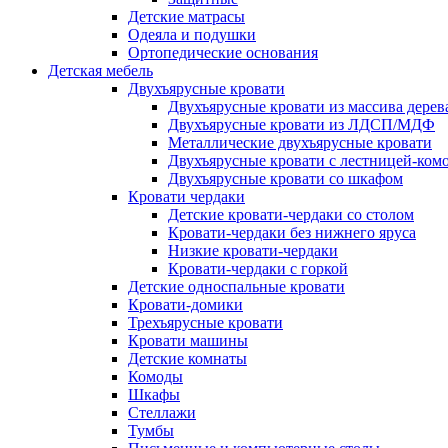
Детские матрасы
Одеяла и подушки
Ортопедические основания
Детская мебель
Двухъярусные кровати
Двухъярусные кровати из массива дерев
Двухъярусные кровати из ЛДСП/МДФ
Металлические двухъярусные кровати
Двухъярусные кровати с лестницей-ком
Двухъярусные кровати со шкафом
Кровати чердаки
Детские кровати-чердаки со столом
Кровати-чердаки без нижнего яруса
Низкие кровати-чердаки
Кровати-чердаки с горкой
Детские односпальные кровати
Кровати-домики
Трехъярусные кровати
Кровати машины
Детские комнаты
Комоды
Шкафы
Стеллажи
Тумбы