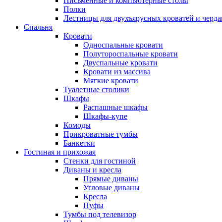
Письменные и компьютерные столы
Полки
Лестницы для двухъярусных кроватей и черда
Спальня
Кровати
Односпальные кровати
Полутороспальные кровати
Двуспальные кровати
Кровати из массива
Мягкие кровати
Туалетные столики
Шкафы
Распашные шкафы
Шкафы-купе
Комоды
Прикроватные тумбы
Банкетки
Гостиная и прихожая
Стенки для гостиной
Диваны и кресла
Прямые диваны
Угловые диваны
Кресла
Пуфы
Тумбы под телевизор