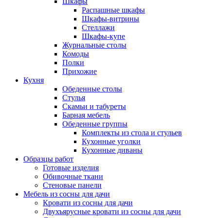
Шкафы
Распашные шкафы
Шкафы-витрины
Стеллажи
Шкафы-купе
Журнальные столы
Комоды
Полки
Прихожие
Кухня
Обеденные столы
Стулья
Скамьи и табуреты
Барная мебель
Обеденные группы
Комплекты из стола и стульев
Кухонные уголки
Кухонные диваны
Образцы работ
Готовые изделия
Обивочные ткани
Стеновые панели
Мебель из сосны для дачи
Кровати из сосны для дачи
Двухъярусные кровати из сосны для дачи