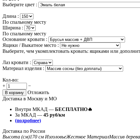
Выберите цвет :
Длина :
По спальному месту
Ширина :
По спальному месту
Основание кровати :
Ящики / Выкатное место :
Выберите, чем укомплектовать кровать: ящиками или дополни
Лаз кровати :
Материал изделия :
Кол-во:
+
−
Отложить
В корзину
Доставка в Москву и МО
Внутри МКАД —
БЕСПЛАТНО🔥
За МКАД —
45 руб/км
(подробнее)
Доставка по России
Высота (см)
170 см
Изголовье
Жесткое
Материал
Массив дерева