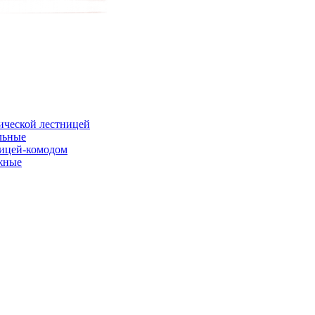
ической лестницей
льные
ницей-комодом
жные