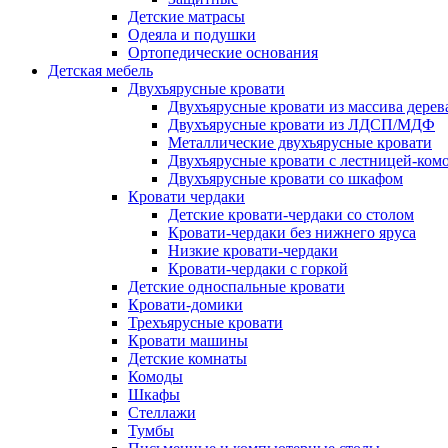
Детские матрасы
Одеяла и подушки
Ортопедические основания
Детская мебель
Двухъярусные кровати
Двухъярусные кровати из массива дерев
Двухъярусные кровати из ЛДСП/МДФ
Металлические двухъярусные кровати
Двухъярусные кровати с лестницей-ком
Двухъярусные кровати со шкафом
Кровати чердаки
Детские кровати-чердаки со столом
Кровати-чердаки без нижнего яруса
Низкие кровати-чердаки
Кровати-чердаки с горкой
Детские односпальные кровати
Кровати-домики
Трехъярусные кровати
Кровати машины
Детские комнаты
Комоды
Шкафы
Стеллажи
Тумбы