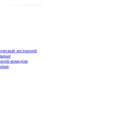
ической лестницей
льные
ницей-комодом
жные