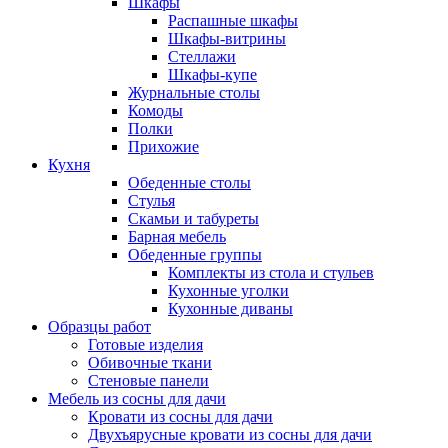
Шкафы
Распашные шкафы
Шкафы-витрины
Стеллажи
Шкафы-купе
Журнальные столы
Комоды
Полки
Прихожие
Кухня
Обеденные столы
Стулья
Скамьи и табуреты
Барная мебель
Обеденные группы
Комплекты из стола и стульев
Кухонные уголки
Кухонные диваны
Образцы работ
Готовые изделия
Обивочные ткани
Стеновые панели
Мебель из сосны для дачи
Кровати из сосны для дачи
Двухъярусные кровати из сосны для дачи