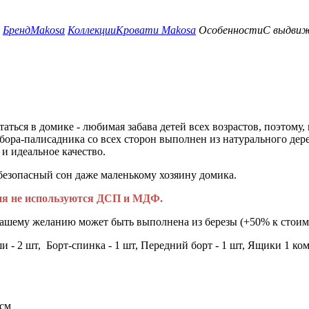
Бренд
Makosa
Коллекции
Кровати Makosa
Особенности
С выдвиж
таться в домике - любимая забава детей всех возрастов, поэтому
ора-палисадника со всех сторон выполнен из натурального дер
и идеальное качество.
 безопасный сон даже маленькому хозяину домика.
лия не используются ДСП и МДФ.
вашему желанию может быть выполнена из березы (+50% к стоимо
 - 2 шт, Борт-спинка - 1 шт, Передний борт - 1 шт, Ящики 1 ком
см