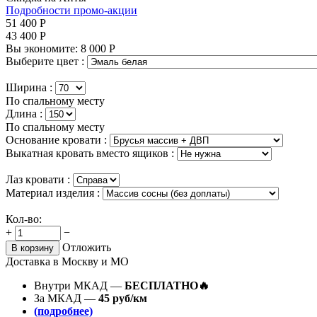
Подробности промо-акции
51 400
Р
43 400
Р
Вы экономите:
8 000
Р
Выберите цвет :
Ширина :
По спальному месту
Длина :
По спальному месту
Основание кровати :
Выкатная кровать вместо ящиков :
Лаз кровати :
Материал изделия :
Кол-во:
+
−
Отложить
В корзину
Доставка в Москву и МО
Внутри МКАД —
БЕСПЛАТНО🔥
За МКАД —
45 руб/км
(подробнее)