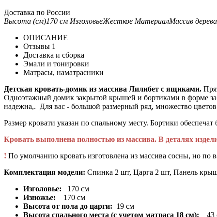
Доставка по России
Высота (см)
170 см
Изголовье
Жесткое
Материал
Массив дерева
ОПИСАНИЕ
Отзывы
1
Доставка и сборка
Эмали и тонировки
Матрасы, наматрасники
Детская кровать-домик из массива Лилибет с ящиками.
Пря
Одноэтажный домик закрытой крышей и бортиками в форме заб
надежна,. Для вас - большой размерный ряд, множество цветов 
Размер кровати указан по спальному месту. Бортики обеспечат
Кровать выполнена полностью из массива. В деталях изде
!
По умолчанию кровать изготовлена из массива сосны, но по 
Комплектация модели:
Спинка 2 шт, Царга 2 шт, Панель крыши
Изголовье:
170 см
Изножье:
170 см
Высота от пола до царги:
19 см
Высота спального места (с учетом матраса 18 см):
43 