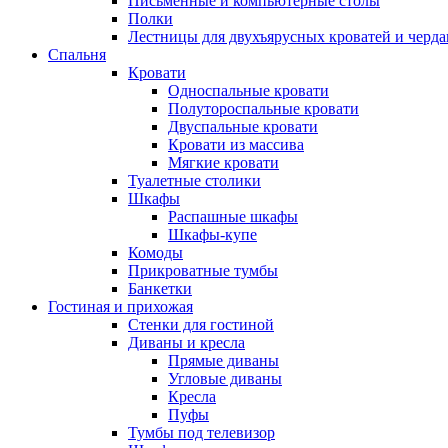
Письменные и компьютерные столы
Полки
Лестницы для двухъярусных кроватей и черда
Спальня
Кровати
Односпальные кровати
Полутороспальные кровати
Двуспальные кровати
Кровати из массива
Мягкие кровати
Туалетные столики
Шкафы
Распашные шкафы
Шкафы-купе
Комоды
Прикроватные тумбы
Банкетки
Гостиная и прихожая
Стенки для гостиной
Диваны и кресла
Прямые диваны
Угловые диваны
Кресла
Пуфы
Тумбы под телевизор