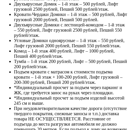
Двухъярусные Домик – 1-й этаж – 500 рублей, Лифт
грузовой 2500 рублей, Пеший 500 рублей/этаж.
Кровати-Чердаки Домики – 1-й этаж – 500 рублей, Лифт
грузовой 2000 рублей, Пеший 500 рублей.
Двухъярусные Домики с лестницей-комодом – 1-й этаж
– 550 рублей, Лифт грузовой 2500 рублей, Пеший 550
рублей/этаж.
Угловые Домики одноярусные – 1-й этаж – 550 рублей,
Лифт грузовой 2000 рублей, Пеший 550 рублей/этаж.
Комод – 1-й этаж 400 рублей, Лифт – 1000 рублей,
Пеший 400 рублей/этаж.
Тумба – 1-й этаж 200 рублей, Лифт – 500 рублей, Пеший
200 рублей/этаж.
Подъем кровати с матрасом к стоимости подъема
кровати – 1-й этаж + 100-200 рублей, Лифт грузовой –
200-300 рублей, Пеший 200 рублей/этаж.
*Индивидуальный просчет за подъем через паркинг и
ЖК, где требуется занос на руках через площадки.
*Индивидуальный просчет за подъем изделий высотой
245 см и выше.
При неудовлетворительном качестве дороги (отсутствие
твердого покрытия, снежные заносы и т.п.) доставка
товара НЕ ОСУЩЕСТВЛЯЕТСЯ. Расстояние от
подъезда до места разгрузки автомобиля не должно
превышать 20 метров. Если подъезд к дому не возможен