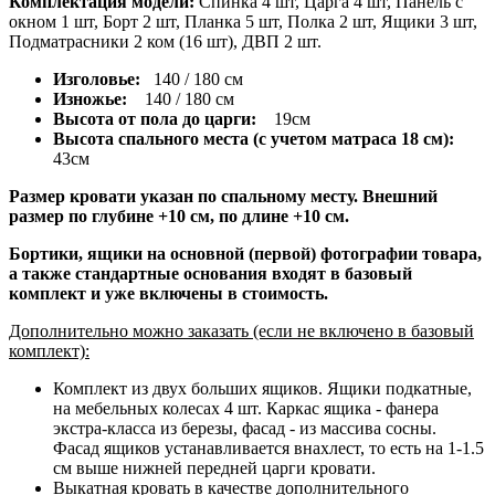
Комплектация модели:
Спинка 4 шт, Царга 4 шт, Панель с
окном 1 шт, Борт 2 шт, Планка 5 шт, Полка 2 шт, Ящики 3 шт,
Подматрасники 2 ком (16 шт), ДВП 2 шт.
Изголовье:
140 / 180 см
Изножье:
140 / 180 см
Высота от пола до царги:
19см
Высота спального места (с учетом матраса 18 см):
43см
Размер кровати указан по спальному месту. Внешний
размер по глубине +10 см, по длине +10 см.
Бортики, ящики на основной (первой) фотографии товара,
а также стандартные основания входят в базовый
комплект и уже включены в стоимость.
Дополнительно можно заказать (если не включено в базовый
комплект):
Комплект из двух больших ящиков. Ящики подкатные,
на мебельных колесах 4 шт. Каркас ящика - фанера
экстра-класса из березы, фасад - из массива сосны.
Фасад ящиков устанавливается внахлест, то есть на 1-1.5
см выше нижней передней царги кровати.
Выкатная кровать в качестве дополнительного