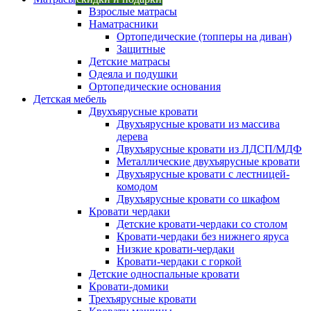
Взрослые матрасы
Наматрасники
Ортопедические (топперы на диван)
Защитные
Детские матрасы
Одеяла и подушки
Ортопедические основания
Детская мебель
Двухъярусные кровати
Двухъярусные кровати из массива
дерева
Двухъярусные кровати из ЛДСП/МДФ
Металлические двухъярусные кровати
Двухъярусные кровати с лестницей-
комодом
Двухъярусные кровати со шкафом
Кровати чердаки
Детские кровати-чердаки со столом
Кровати-чердаки без нижнего яруса
Низкие кровати-чердаки
Кровати-чердаки с горкой
Детские односпальные кровати
Кровати-домики
Трехъярусные кровати