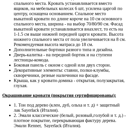
спального места. Кровать устанавливается вместо
ящиков, на мебельных колесах 6 шт, усилена царгой по
центру, оснащена основанием. Спальное место
выкатной кровати по длине короче на 10 см основного
спального места, ширина - на выбор 70/80/90 см. Фасад
выкатной кровати устанавливается внахлест, то есть на
1-1.5 см выше нижней передней царги кровати. Высота
нижнего спального места от пола увеличивается на 8 см.
Рекомендуемая высота матраса до 18 см.
Дополнительные бортики разного типа и дизайна.
Дверь-калитка - на передний бортик и на ступени
лестницы-комода.
Боковая панель с окном с одной или двух сторон.
Декоративные элементы: ставни, полки-клумбы,
скворечники, резные наличники на фасаде.
Крыша, как у кровати-домика - открытая, полузакрытая,
глухая.
Окрашивание кровати (покрытия сертифицированы):
1. Тон под дерево (клен, дуб, ольха и т. д) + защитный
лак Sayerlack (Италия).
2. Эмали классические (белый, розовый,голубой и т. д.) -
плотное покрытие, перекрывающая фактуру дерева.
Эмали Renner, Sayerlack (Италия).