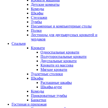
Кровати машины
Детские комнаты
Комоды
Шкафы
Стеллажи
Тумбы
Письменные и компьютерные столы
Полки
Лестницы для двухъярусных кроватей и
чердаков
Спальня
Кровати
Односпальные кровати
Полутороспальные кровати
Двуспальные кровати
Кровати из массива
Мягкие кровати
Туалетные столики
Шкафы
Распашные шкафы
Шкафы-купе
Комоды
Прикроватные тумбы
Банкетки
Гостиная и прихожая