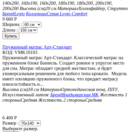
140х200, 160х190, 160х200, 180х190, 180х200, 200х190,
200х200
Высота (см)
20 см
Материал
Холлофайбер, Струтто
Бренд
Legio
Коллекции
Серия Legio Comfort
9 660
Р
Ширина :
Длина :
Купить
Пружинный матрас Арт-Стандарт
КОД:
VMK10103
Пружинный матрас Арт-Стандарт. Классический матрас на
пружинном блоке Боннель. Создает ровное и упругое место
для сна. Матрас обладает средней жесткостью, и будет
универсальным решением для любого типа кровати. Модель
имеет изоляцию пружинного блока, что придает матрасу
износостойкость и...
Высота (см)
18 см
Материал
Ортопедическая пена, ППУ,
Искусственный латекс
Бренд
Владимирская МК
Жесткость 1
стороны
Средняя
Жесткость 2 стороны
Средняя
6 400
Р
Размер :
Выберите размер.