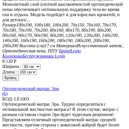
Монолитный слой плотной высокоячеистой ортопедической
пены обеспечивает оптимальную поддержку тела во время
сна и отдыха. Модель подойдет и для взрослых кроватей, и
для детских/...
Размер
100х190, 100х180, 100х200, 70х150, 70х160, 70х170,
70х180, 70х190, 70х200, 80х160, 80х170, 80х190, 80х200,
90х160, 90х170, 90х190, 90х200, 120х190, 120х200, 140х190,
140х200, 160х190, 160х200, 180х190, 180х200, 200х190,
200х200
Высота (см)
17 см
Материал
Искусственный латекс,
Ортопедическая пена, ППУ
Бренд
Legio
Коллекции
Беспружинники Legio
8 120
Р
Ширина :
Длина :
Купить
Ортопедический матрас Эра
(6)
КОД:
LE1003
Ортопедический матрас Эра. Трудно определиться с
оптимальной жесткостью матраса? В этом случае, матрас с
разным составом сторон Эра будет чудесным решением!
Представляем отличный ортопедический матрас средней
жесткости, притом сторона с кокосовой койрой будет более