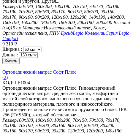
ровной и упругой. Другая...
Размер
100х180, 100х200, 100х190, 70х150, 70х170, 70х180,
70х190, 70х200, 80х160, 80х170, 80х190, 80х200, 90х160,
90х170, 90х190, 90х200, 120х190, 120х200, 140х190, 140х200,
160х190, 160х200, 180х190, 180х200, 200х190, 200х200
Высота
(см)
19 см
Материал
Искусственный латекс, Кокос,
Ортопедическая пена, ППУ
Бренд
Legio
Коллекции
Серия Legio
Comfort
9 310
Р
Ширина :
Длина :
Купить
Ортопедический матрас Софт Плюс
(2)
КОД:
LE1004
Ортопедический матрас Софт Плюс. Гипоаллергенный
ортопедический матрас средней жесткости, комфортный
мягкий слой которого выполнен из холкона - дышащего
полиэфирного материала, плотного и износостойкого.
Произведен на основе независимого пружинного блока TFK-
256 (EVS500), который обеспечивает...
Размер
100х180, 100х190, 100х200, 70х150, 70х160, 70х170,
70х180, 70х190, 70х200, 80х160, 80х170, 80х190, 80х200,
90х160, 90х170, 90х190, 90х200, 120х190, 120х200, 140х190,