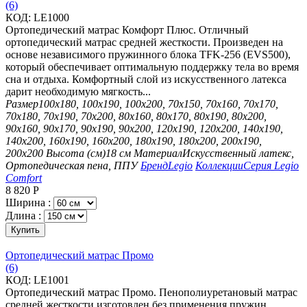
(6)
КОД:
LE1000
Ортопедический матрас Комфорт Плюс. Отличный
ортопедический матрас средней жесткости. Произведен на
основе независимого пружинного блока TFK-256 (EVS500),
который обеспечивает оптимальную поддержку тела во время
сна и отдыха. Комфортный слой из искусственного латекса
дарит необходимую мягкость...
Размер
100х180, 100х190, 100х200, 70х150, 70х160, 70х170,
70х180, 70х190, 70х200, 80х160, 80х170, 80х190, 80х200,
90х160, 90х170, 90х190, 90х200, 120х190, 120х200, 140х190,
140х200, 160х190, 160х200, 180х190, 180х200, 200х190,
200х200
Высота (см)
18 см
Материал
Искусственный латекс,
Ортопедическая пена, ППУ
Бренд
Legio
Коллекции
Серия Legio
Comfort
8 820
Р
Ширина :
Длина :
Купить
Ортопедический матрас Промо
(6)
КОД:
LE1001
Ортопедический матрас Промо. Пенополиуретановый матрас
средней жесткости изготовлен без применения пружин.