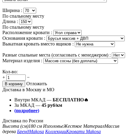
Ширина :
По спальному месту
Длина :
По спальному месту
Расположение кровати :
Основания кровати :
Выкатная кровать вместо ящиков :
Разные спальные места (согласовать с менеджером) :
Материал изделия :
Кол-во:
+
−
Отложить
В корзину
Доставка в Москву и МО
Внутри МКАД —
БЕСПЛАТНО🔥
За МКАД —
45 руб/км
(подробнее)
Доставка по России
Высота (см)
180 см
Изголовье
Жесткое
Материал
Массив
дерева
Бренд
Makosa
Коллекции
Кровати Makosa