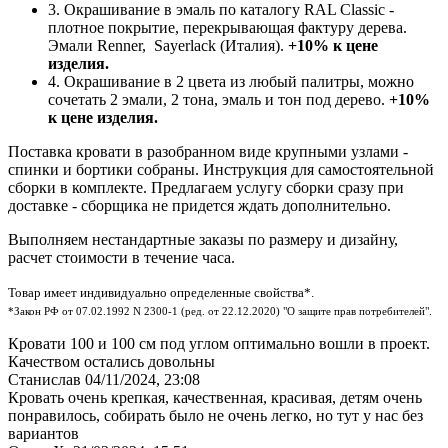
3. Окрашивание в эмаль по каталогу RAL Classic -
плотное покрытие, перекрывающая фактуру дерева.
Эмали Renner, Sayerlack (Италия).
+10% к цене
изделия.
4. Окрашивание в 2 цвета из любый палитры, можно
сочетать 2 эмали, 2 тона, эмаль и тон под дерево.
+10%
к цене изделия.
Поставка кровати в разобранном виде крупными узлами -
спинки и бортики собраны. Инструкция для самостоятельной
сборки в комплекте. Предлагаем услугу сборки сразу при
доставке - сборщика не придется ждать дополнительно.
Выполняем нестандартные заказы по размеру и дизайну,
расчет стоимости в течение часа.
Товар имеет индивидуально определенные свойства*.
*Закон РФ от 07.02.1992 N 2300-1 (ред. от 22.12.2020) "О защите прав потребителей".
Кровати 100 и 100 см под углом оптимально вошли в проект.
Качеством остались довольны
Станислав
04/11/2024, 23:08
Кровать очень крепкая, качественная, красивая, детям очень
понравилось, собирать было не очень легко, но тут у нас без
вариантов