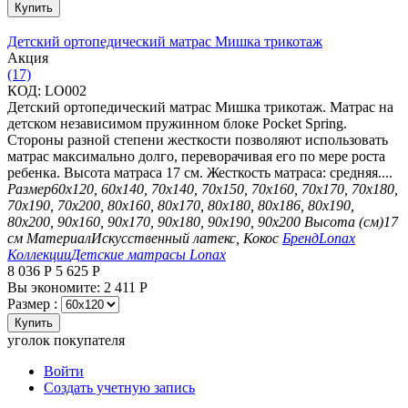
Купить
Детский ортопедический матрас Мишка трикотаж
Aкция
(17)
КОД:
LO002
Детский ортопедический матрас Мишка трикотаж. Матрас на
детском независимом пружинном блоке Pocket Spring.
Стороны разной степени жесткости позволяют использовать
матрас максимально долго, переворачивая его по мере роста
ребенка. Высота матраса 17 см. Жесткость матраса: средняя....
Размер
60х120, 60х140, 70х140, 70х150, 70х160, 70х170, 70х180,
70х190, 70х200, 80х160, 80х170, 80х180, 80х186, 80х190,
80х200, 90х160, 90х170, 90х180, 90х190, 90х200
Высота (см)
17
см
Материал
Искусственный латекс, Кокос
Бренд
Lonax
Коллекции
Детские матрасы Lonax
8 036
Р
5 625
Р
Вы экономите:
2 411
Р
Размер :
Купить
уголок покупателя
Войти
Создать учетную запись