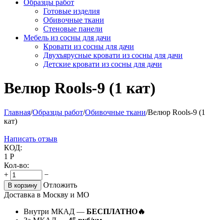
Образцы работ
Готовые изделия
Обивочные ткани
Стеновые панели
Мебель из сосны для дачи
Кровати из сосны для дачи
Двухъярусные кровати из сосны для дачи
Детские кровати из сосны для дачи
Велюр Rools-9 (1 кат)
Главная
/
Образцы работ
/
Обивочные ткани
/
Велюр Rools-9 (1
кат)
Написать отзыв
КОД:
1
Р
Кол-во:
+
−
Отложить
В корзину
Доставка в Москву и МО
Внутри МКАД —
БЕСПЛАТНО🔥