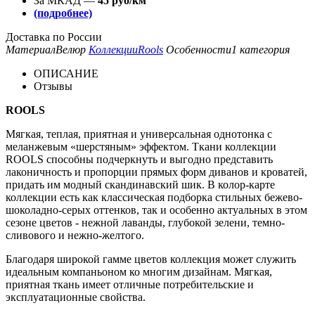
За МКАД —
45 руб/км
(подробнее)
Доставка по России
Материал
Велюр
Коллекции
Rools
Особенности
1 категория
ОПИСАНИЕ
Отзывы
ROOLS
Мягкая, теплая, приятная и универсальная однотонка с
меланжевым «шерстяным» эффектом. Ткани коллекции
ROOLS способны подчеркнуть и выгодно представить
лаконичность и пропорции прямых форм диванов и кроватей,
придать им модный скандинавский шик. В колор-карте
коллекции есть как классическая подборка стильных бежево-
шоколадно-серых оттенков, так и особенно актуальных в этом
сезоне цветов - нежной лаванды, глубокой зелени, темно-
сливового и нежно-желтого.
Благодаря широкой гамме цветов коллекция может служить
идеальным компаньоном ко многим дизайнам. Мягкая,
приятная ткань имеет отличные потребительские и
эксплуатационные свойства.