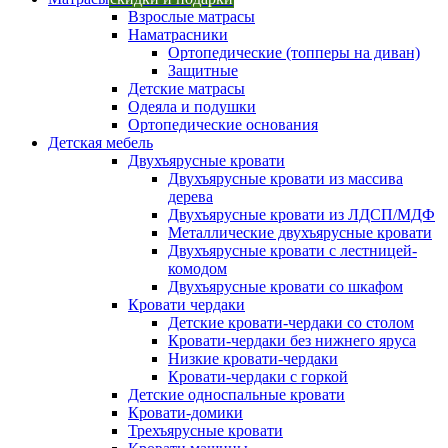
Взрослые матрасы
Наматрасники
Ортопедические (топперы на диван)
Защитные
Детские матрасы
Одеяла и подушки
Ортопедические основания
Детская мебель
Двухъярусные кровати
Двухъярусные кровати из массива
дерева
Двухъярусные кровати из ЛДСП/МДФ
Металлические двухъярусные кровати
Двухъярусные кровати с лестницей-
комодом
Двухъярусные кровати со шкафом
Кровати чердаки
Детские кровати-чердаки со столом
Кровати-чердаки без нижнего яруса
Низкие кровати-чердаки
Кровати-чердаки с горкой
Детские односпальные кровати
Кровати-домики
Трехъярусные кровати