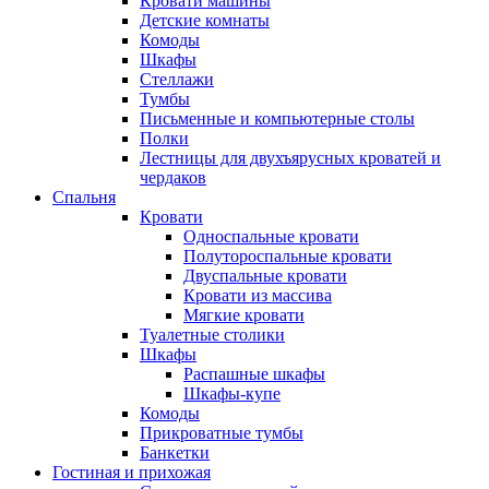
Кровати машины
Детские комнаты
Комоды
Шкафы
Стеллажи
Тумбы
Письменные и компьютерные столы
Полки
Лестницы для двухъярусных кроватей и
чердаков
Спальня
Кровати
Односпальные кровати
Полутороспальные кровати
Двуспальные кровати
Кровати из массива
Мягкие кровати
Туалетные столики
Шкафы
Распашные шкафы
Шкафы-купе
Комоды
Прикроватные тумбы
Банкетки
Гостиная и прихожая