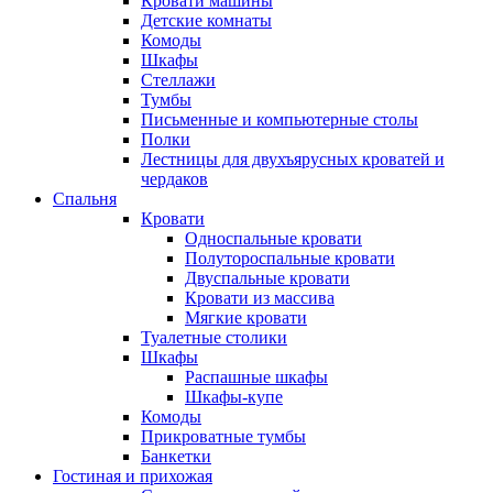
Кровати машины
Детские комнаты
Комоды
Шкафы
Стеллажи
Тумбы
Письменные и компьютерные столы
Полки
Лестницы для двухъярусных кроватей и
чердаков
Спальня
Кровати
Односпальные кровати
Полутороспальные кровати
Двуспальные кровати
Кровати из массива
Мягкие кровати
Туалетные столики
Шкафы
Распашные шкафы
Шкафы-купе
Комоды
Прикроватные тумбы
Банкетки
Гостиная и прихожая