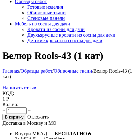
Образцы работ
Готовые изделия
Обивочные ткани
Стеновые панели
Мебель из сосны для дачи
Кровати из сосны для дачи
Двухъярусные кровати из сосны для дачи
Детские кровати из сосны для дачи
Велюр Rools-43 (1 кат)
Главная
/
Образцы работ
/
Обивочные ткани
/
Велюр Rools-43 (1
кат)
Написать отзыв
КОД:
1
Р
Кол-во:
+
−
Отложить
В корзину
Доставка в Москву и МО
Внутри МКАД —
БЕСПЛАТНО🔥