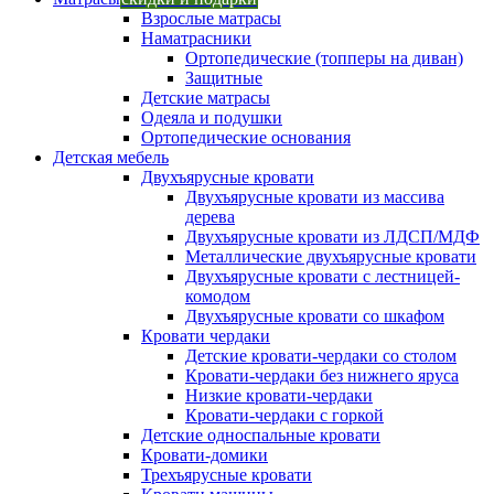
Взрослые матрасы
Наматрасники
Ортопедические (топперы на диван)
Защитные
Детские матрасы
Одеяла и подушки
Ортопедические основания
Детская мебель
Двухъярусные кровати
Двухъярусные кровати из массива
дерева
Двухъярусные кровати из ЛДСП/МДФ
Металлические двухъярусные кровати
Двухъярусные кровати с лестницей-
комодом
Двухъярусные кровати со шкафом
Кровати чердаки
Детские кровати-чердаки со столом
Кровати-чердаки без нижнего яруса
Низкие кровати-чердаки
Кровати-чердаки с горкой
Детские односпальные кровати
Кровати-домики
Трехъярусные кровати