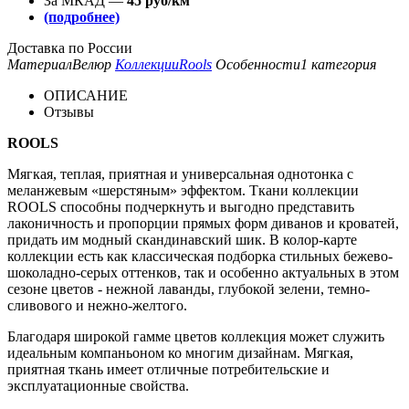
За МКАД —
45 руб/км
(подробнее)
Доставка по России
Материал
Велюр
Коллекции
Rools
Особенности
1 категория
ОПИСАНИЕ
Отзывы
ROOLS
Мягкая, теплая, приятная и универсальная однотонка с
меланжевым «шерстяным» эффектом. Ткани коллекции
ROOLS способны подчеркнуть и выгодно представить
лаконичность и пропорции прямых форм диванов и кроватей,
придать им модный скандинавский шик. В колор-карте
коллекции есть как классическая подборка стильных бежево-
шоколадно-серых оттенков, так и особенно актуальных в этом
сезоне цветов - нежной лаванды, глубокой зелени, темно-
сливового и нежно-желтого.
Благодаря широкой гамме цветов коллекция может служить
идеальным компаньоном ко многим дизайнам. Мягкая,
приятная ткань имеет отличные потребительские и
эксплуатационные свойства.