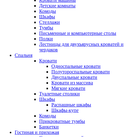
Кровати машины
Детские комнаты
Комоды
Шкафы
Стеллажи
Тумбы
Письменные и компьютерные столы
Полки
Лестницы для двухъярусных кроватей и
чердаков
Спальня
Кровати
Односпальные кровати
Полутороспальные кровати
Двуспальные кровати
Кровати из массива
Мягкие кровати
Туалетные столики
Шкафы
Распашные шкафы
Шкафы-купе
Комоды
Прикроватные тумбы
Банкетки
Гостиная и прихожая