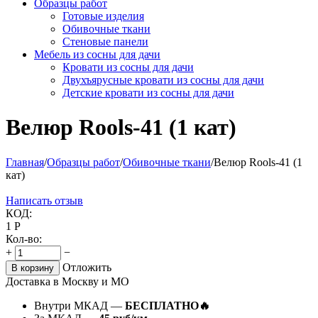
Образцы работ
Готовые изделия
Обивочные ткани
Стеновые панели
Мебель из сосны для дачи
Кровати из сосны для дачи
Двухъярусные кровати из сосны для дачи
Детские кровати из сосны для дачи
Велюр Rools-41 (1 кат)
Главная
/
Образцы работ
/
Обивочные ткани
/
Велюр Rools-41 (1
кат)
Написать отзыв
КОД:
1
Р
Кол-во:
+
−
Отложить
В корзину
Доставка в Москву и МО
Внутри МКАД —
БЕСПЛАТНО🔥