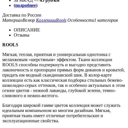
За МКАД —
45 руб/км
(подробнее)
Доставка по России
Материал
Велюр
Коллекции
Rools
Особенности
1 категория
ОПИСАНИЕ
Отзывы
ROOLS
Мягкая, теплая, приятная и универсальная однотонка с
меланжевым «шерстяным» эффектом. Ткани коллекции
ROOLS способны подчеркнуть и выгодно представить
лаконичность и пропорции прямых форм диванов и кроватей,
придать им модный скандинавский шик. В колор-карте
коллекции есть как классическая подборка стильных бежево-
шоколадно-серых оттенков, так и особенно актуальных в этом
сезоне цветов - нежной лаванды, глубокой зелени, темно-
сливового и нежно-желтого.
Благодаря широкой гамме цветов коллекция может служить
идеальным компаньоном ко многим дизайнам. Мягкая,
приятная ткань имеет отличные потребительские и
эксплуатационные свойства.