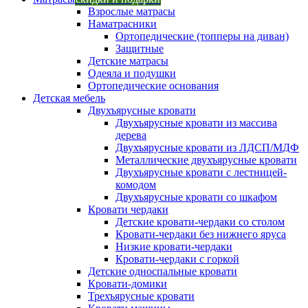
Взрослые матрасы
Наматрасники
Ортопедические (топперы на диван)
Защитные
Детские матрасы
Одеяла и подушки
Ортопедические основания
Детская мебель
Двухъярусные кровати
Двухъярусные кровати из массива
дерева
Двухъярусные кровати из ЛДСП/МДФ
Металлические двухъярусные кровати
Двухъярусные кровати с лестницей-
комодом
Двухъярусные кровати со шкафом
Кровати чердаки
Детские кровати-чердаки со столом
Кровати-чердаки без нижнего яруса
Низкие кровати-чердаки
Кровати-чердаки с горкой
Детские односпальные кровати
Кровати-домики
Трехъярусные кровати