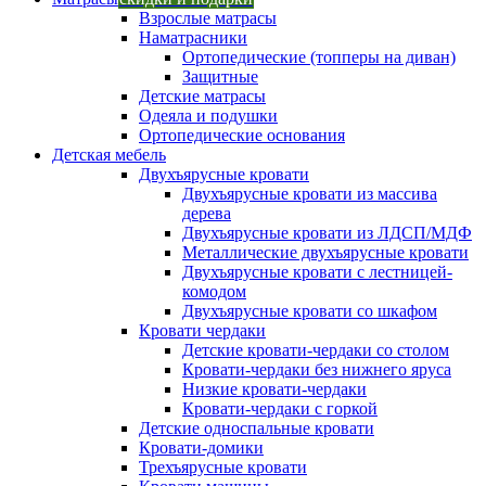
Взрослые матрасы
Наматрасники
Ортопедические (топперы на диван)
Защитные
Детские матрасы
Одеяла и подушки
Ортопедические основания
Детская мебель
Двухъярусные кровати
Двухъярусные кровати из массива
дерева
Двухъярусные кровати из ЛДСП/МДФ
Металлические двухъярусные кровати
Двухъярусные кровати с лестницей-
комодом
Двухъярусные кровати со шкафом
Кровати чердаки
Детские кровати-чердаки со столом
Кровати-чердаки без нижнего яруса
Низкие кровати-чердаки
Кровати-чердаки с горкой
Детские односпальные кровати
Кровати-домики
Трехъярусные кровати