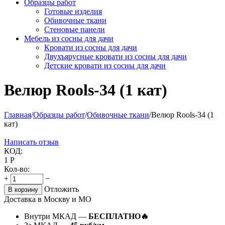
Образцы работ
Готовые изделия
Обивочные ткани
Стеновые панели
Мебель из сосны для дачи
Кровати из сосны для дачи
Двухъярусные кровати из сосны для дачи
Детские кровати из сосны для дачи
Велюр Rools-34 (1 кат)
Главная
/
Образцы работ
/
Обивочные ткани
/
Велюр Rools-34 (1
кат)
Написать отзыв
КОД:
1
Р
Кол-во:
+
−
Отложить
В корзину
Доставка в Москву и МО
Внутри МКАД —
БЕСПЛАТНО🔥