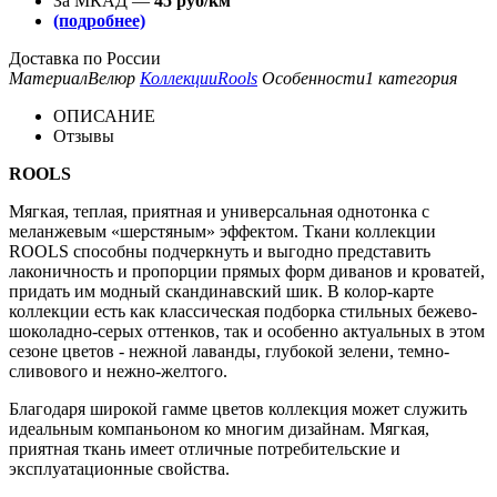
За МКАД —
45 руб/км
(подробнее)
Доставка по России
Материал
Велюр
Коллекции
Rools
Особенности
1 категория
ОПИСАНИЕ
Отзывы
ROOLS
Мягкая, теплая, приятная и универсальная однотонка с
меланжевым «шерстяным» эффектом. Ткани коллекции
ROOLS способны подчеркнуть и выгодно представить
лаконичность и пропорции прямых форм диванов и кроватей,
придать им модный скандинавский шик. В колор-карте
коллекции есть как классическая подборка стильных бежево-
шоколадно-серых оттенков, так и особенно актуальных в этом
сезоне цветов - нежной лаванды, глубокой зелени, темно-
сливового и нежно-желтого.
Благодаря широкой гамме цветов коллекция может служить
идеальным компаньоном ко многим дизайнам. Мягкая,
приятная ткань имеет отличные потребительские и
эксплуатационные свойства.