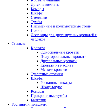
Кровати машины
Детские комнаты
Комоды
Шкафы
Стеллажи
Тумбы
Письменные и компьютерные столы
Полки
Лестницы для двухъярусных кроватей и
чердаков
Спальня
Кровати
Односпальные кровати
Полутороспальные кровати
Двуспальные кровати
Кровати из массива
Мягкие кровати
Туалетные столики
Шкафы
Распашные шкафы
Шкафы-купе
Комоды
Прикроватные тумбы
Банкетки
Гостиная и прихожая