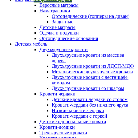
Взрослые матрасы
Наматрасники
Ортопедические (топперы на диван)
Защитные
Детские матрасы
Одеяла и подушки
Ортопедические основания
Детская мебель
Двухъярусные кровати
Двухъярусные кровати из массива
дерева
Двухъярусные кровати из ЛДСП/МДФ
Металлические двухъярусные кровати
Двухъярусные кровати с лестницей-
комодом
Двухъярусные кровати со шкафом
Кровати чердаки
Детские кровати-чердаки со столом
Кровати-чердаки без нижнего яруса
Низкие кровати-чердаки
Кровати-чердаки с горкой
Детские односпальные кровати
Кровати-домики
Трехъярусные кровати