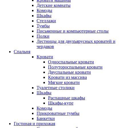
Кровати машины
Детские комнаты
Комоды
Шкафы
Стеллажи
Тумбы
Письменные и компьютерные столы
Полки
Лестницы для двухъярусных кроватей и
чердаков
Спальня
Кровати
Односпальные кровати
Полутороспальные кровати
Двуспальные кровати
Кровати из массива
Мягкие кровати
Туалетные столики
Шкафы
Распашные шкафы
Шкафы-купе
Комоды
Прикроватные тумбы
Банкетки
Гостиная и прихожая