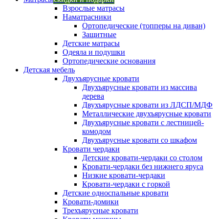
Взрослые матрасы
Наматрасники
Ортопедические (топперы на диван)
Защитные
Детские матрасы
Одеяла и подушки
Ортопедические основания
Детская мебель
Двухъярусные кровати
Двухъярусные кровати из массива
дерева
Двухъярусные кровати из ЛДСП/МДФ
Металлические двухъярусные кровати
Двухъярусные кровати с лестницей-
комодом
Двухъярусные кровати со шкафом
Кровати чердаки
Детские кровати-чердаки со столом
Кровати-чердаки без нижнего яруса
Низкие кровати-чердаки
Кровати-чердаки с горкой
Детские односпальные кровати
Кровати-домики
Трехъярусные кровати