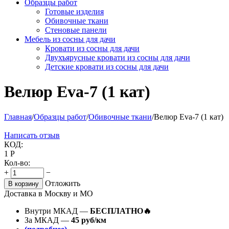
Образцы работ
Готовые изделия
Обивочные ткани
Стеновые панели
Мебель из сосны для дачи
Кровати из сосны для дачи
Двухъярусные кровати из сосны для дачи
Детские кровати из сосны для дачи
Велюр Eva-7 (1 кат)
Главная
/
Образцы работ
/
Обивочные ткани
/
Велюр Eva-7 (1 кат)
Написать отзыв
КОД:
1
Р
Кол-во:
+
−
Отложить
В корзину
Доставка в Москву и МО
Внутри МКАД —
БЕСПЛАТНО🔥
За МКАД —
45 руб/км