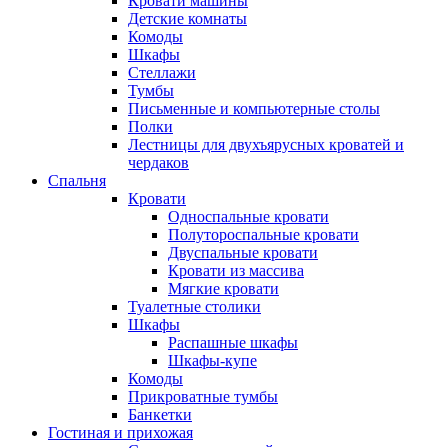
Кровати машины
Детские комнаты
Комоды
Шкафы
Стеллажи
Тумбы
Письменные и компьютерные столы
Полки
Лестницы для двухъярусных кроватей и
чердаков
Спальня
Кровати
Односпальные кровати
Полутороспальные кровати
Двуспальные кровати
Кровати из массива
Мягкие кровати
Туалетные столики
Шкафы
Распашные шкафы
Шкафы-купе
Комоды
Прикроватные тумбы
Банкетки
Гостиная и прихожая