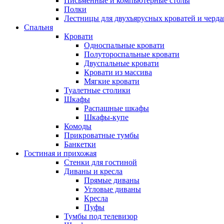
Письменные и компьютерные столы
Полки
Лестницы для двухъярусных кроватей и черда
Спальня
Кровати
Односпальные кровати
Полутороспальные кровати
Двуспальные кровати
Кровати из массива
Мягкие кровати
Туалетные столики
Шкафы
Распашные шкафы
Шкафы-купе
Комоды
Прикроватные тумбы
Банкетки
Гостиная и прихожая
Стенки для гостиной
Диваны и кресла
Прямые диваны
Угловые диваны
Кресла
Пуфы
Тумбы под телевизор