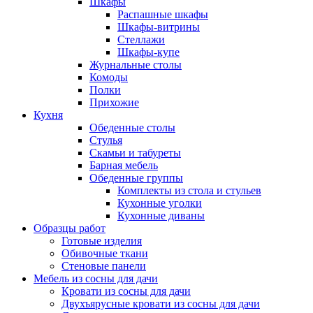
Шкафы
Распашные шкафы
Шкафы-витрины
Стеллажи
Шкафы-купе
Журнальные столы
Комоды
Полки
Прихожие
Кухня
Обеденные столы
Стулья
Скамьи и табуреты
Барная мебель
Обеденные группы
Комплекты из стола и стульев
Кухонные уголки
Кухонные диваны
Образцы работ
Готовые изделия
Обивочные ткани
Стеновые панели
Мебель из сосны для дачи
Кровати из сосны для дачи
Двухъярусные кровати из сосны для дачи