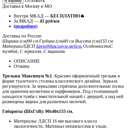
Отложить
В корзину
Доставка в Москву и МО
Внутри МКАД —
БЕСПЛАТНО🔥
За МКАД —
45 руб/км
(подробнее)
Доставка по России
Ширина (см)
90 см
Глубина (см)
40 см
Высота (см)
155 см
Материал
ЛДСП
Бренд
Максимум-мебель
Особенности
С
тумбой, С зеркалом, С ящиками
ОПИСАНИЕ
Отзывы
Трельяж Максимум №1
. Красиво оформленный трельяж в
форме туалетного столика классического дизайна. Зеркала
регулируются. За зеркалами спрятаны дополнительные полки
для хранения косметики и парфюмерии. Под столешницей
находится тумба с вместительной нишей с дверцей, а над ней
размещены ящики для различных мелочей.
Габариты (ШхГхВ): 90х40х155 см.
Материалы: ЛДСП 16 мм высокого класса
экологичности. Материал неприхотлив в уходе,