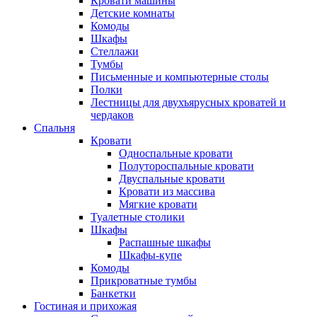
Кровати машины
Детские комнаты
Комоды
Шкафы
Стеллажи
Тумбы
Письменные и компьютерные столы
Полки
Лестницы для двухъярусных кроватей и
чердаков
Спальня
Кровати
Односпальные кровати
Полутороспальные кровати
Двуспальные кровати
Кровати из массива
Мягкие кровати
Туалетные столики
Шкафы
Распашные шкафы
Шкафы-купе
Комоды
Прикроватные тумбы
Банкетки
Гостиная и прихожая