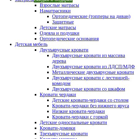
Взрослые матрасы
Наматрасники
Ортопедические (топперы на диван)
Защитные
Детские матрасы
Одеяла и подушки
Ортопедические основания
Детская мебель
Двухъярусные кровати
Двухъярусные кровати из массива
дерева
Двухъярусные кровати из ЛДСП/МДФ
Металлические двухъярусные кровати
Двухъярусные кровати с лестницей-
комодом
Двухъярусные кровати со шкафом
Кровати чердаки
Детские кровати-чердаки со столом
Кровати-чердаки без нижнего яруса
Низкие кровати-чердаки
Кровати-чердаки с горкой
Детские односпальные кровати
Кровати-домики
Трехъярусные кровати